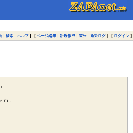
新
|
検索
|
ヘルプ
] [
ページ編集
|
新規作成
|
差分
|
過去ログ
] [
ログイン
]
い。
ます）。