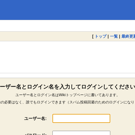
[
トップ
|
一覧
|
最終更
ーザー名とログイン名を入力してログインしてくださ
ユーザー名とログイン名はWikiトップページに書いてあります。
録の必要はなく、誰でもログインできます（スパム投稿回避のためのログインになり
ユーザー名: