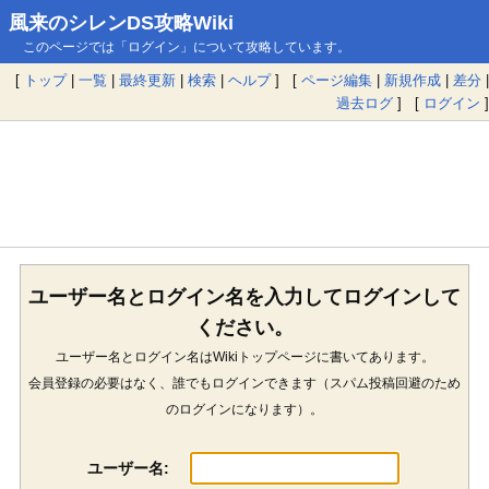
風来のシレンDS攻略Wiki
このページでは「ログイン」について攻略しています。
[
トップ
|
一覧
|
最終更新
|
検索
|
ヘルプ
] [
ページ編集
|
新規作成
|
差分
|
過去ログ
] [
ログイン
]
ユーザー名とログイン名を入力してログインして
ください。
ユーザー名とログイン名はWikiトップページに書いてあります。
会員登録の必要はなく、誰でもログインできます（スパム投稿回避のため
のログインになります）。
ユーザー名: