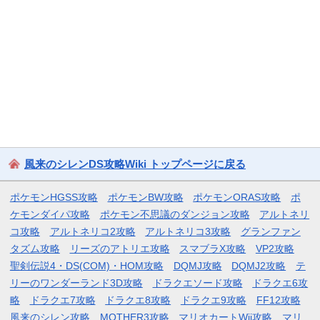
風来のシレンDS攻略Wiki トップページに戻る
ポケモンHGSS攻略
ポケモンBW攻略
ポケモンORAS攻略
ポ
ケモンダイパ攻略
ポケモン不思議のダンジョン攻略
アルトネリ
コ攻略
アルトネリコ2攻略
アルトネリコ3攻略
グランファン
タズム攻略
リーズのアトリエ攻略
スマブラX攻略
VP2攻略
聖剣伝説4・DS(COM)・HOM攻略
DQMJ攻略
DQMJ2攻略
テ
リーのワンダーランド3D攻略
ドラクエソード攻略
ドラクエ6攻
略
ドラクエ7攻略
ドラクエ8攻略
ドラクエ9攻略
FF12攻略
風来のシレン攻略
MOTHER3攻略
マリオカートWii攻略
マリ