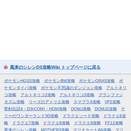
風来のシレンDS攻略Wiki トップページに戻る
ポケモンHGSS攻略
ポケモンBW攻略
ポケモンORAS攻略
ポ
ケモンダイパ攻略
ポケモン不思議のダンジョン攻略
アルトネリ
コ攻略
アルトネリコ2攻略
アルトネリコ3攻略
グランファン
タズム攻略
リーズのアトリエ攻略
スマブラX攻略
VP2攻略
聖剣伝説4・DS(COM)・HOM攻略
DQMJ攻略
DQMJ2攻略
テ
リーのワンダーランド3D攻略
ドラクエソード攻略
ドラクエ6攻
略
ドラクエ7攻略
ドラクエ8攻略
ドラクエ9攻略
FF12攻略
風来のシレン攻略
MOTHER3攻略
マリオカートWii攻略
マリ