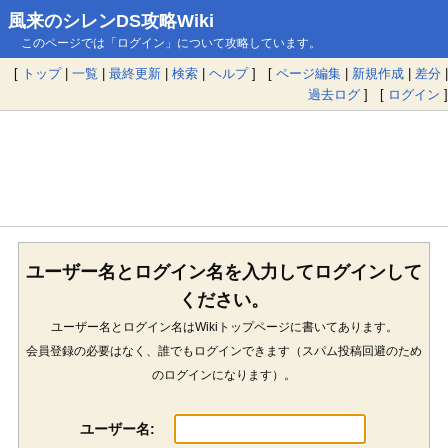
風来のシレンDS攻略Wiki
このページでは「ログイン」について攻略しています。
[
トップ
|
一覧
|
最終更新
|
検索
|
ヘルプ
] [
ページ編集
|
新規作成
|
差分
|
過去ログ
] [
ログイン
]
ユーザー名とログイン名を入力してログインして
ください。
ユーザー名とログイン名はWikiトップページに書いてあります。
会員登録の必要はなく、誰でもログインできます（スパム投稿回避のため
のログインになります）。
ユーザー名: