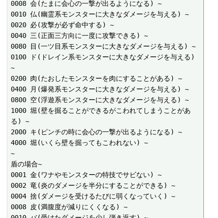
0008 会(たまに会心の一撃が出るようになる) ~

0010 仏(幽霊系モンスターに大きなダメージを与える) ~

0020 必(攻撃が必ず命中する) ~

0040 三(正面三方向に一度に攻撃できる) ~

0080 目(一ツ目系モンスターに大きなダメージを与える) ~

0100 ド(ドレイン系モンスターに大きなダメージを与える) 
~

0200 肉(たおしたモンスターを肉にすることがある) ~

0400 月(爆発系モンスターに大きなダメージを与える) ~

0800 空(浮遊系モンスターに大きなダメージを与える) ~

1000 堀(壁を掘ることができるがこわれてしまうことがあ
る) ~

2000 キ(ピンチの時に会心の一撃が出るようになる) ~

4000 堀(いくら壁を掘ってもこわれない) ~

~

盾の場合~

0001 金(ワナやモンスターの特技でサビない) ~

0002 竜(炎のダメージを半分にすることができる) ~

0004 捨(ダメージを受けるたびに弱くなっていく) ~

0008 皮(満腹度が減りにくくなる) ~

0010 バ(受けたダメージを少し弾き返す) ~
