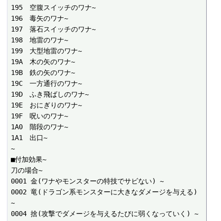
195　空腹スイッチのワナ~

196　毒矢のワナ~

197　落石スイッチのワナ~

198　地雷のワナ~

199　大型地雷のワナ~

19A　木の矢のワナ~

19B　鉄の矢のワナ~

19C　一方通行のワナ~

19D　ふき飛ばしのワナ~

19E　おにぎりのワナ~

19F　呪いのワナ~

1A0　階段のワナ~

1A1　出口~

~

■付加効果~

刀の場合~

0001 金(ワナやモンスターの特技でサビない) ~

0002 竜(ドラゴン系モンスターに大きなダメージを与える) 
~

0004 捨(攻撃でダメージを与えるたびに弱くなっていく) ~
