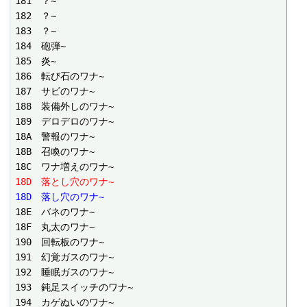
181　？~

182　？~

183　？~

184　砲弾~

185　炎~

186　転び石のワナ~

187　サビのワナ~

188　装備外しのワナ~

189　デロデロのワナ~

18A　警報のワナ~

18B　召喚のワナ~

18D　落とし穴のワナ~
18D　落し穴のワナ~
18E　バネのワナ~

18F　丸太のワナ~

190　回転板のワナ~

191　幻覚ガスのワナ~

192　睡眠ガスのワナ~

193　鈍足スイッチのワナ~

194　カゲぬいのワナ~
