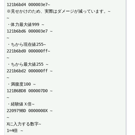
121b6bd4 000003e7~

※見せかけのため、実際はダメージが減っています。~

~

・体力最大値999 ~

121b6bd6 000003e7 ~

~

・ちから現在値255~

221b6bd0 000000ff~

~

・ちから最大値255 ~

221b6bd2 000000ff ~

~

・満腹度100 ~

121B6BD8 000007D0 ~

~

・経験値Ｘ倍~

220979BD 0000000X ~

~

Xに入力する数字~

1=4倍 ~
