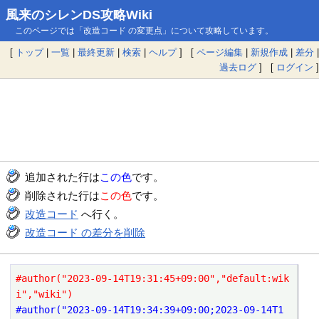
風来のシレンDS攻略Wiki
このページでは「改造コード の変更点」について攻略しています。
[
トップ
|
一覧
|
最終更新
|
検索
|
ヘルプ
] [
ページ編集
|
新規作成
|
差分
|
過去ログ
] [
ログイン
]
追加された行は
この色
です。
削除された行は
この色
です。
改造コード
へ行く。
改造コード の差分を削除
#author("2023-09-14T19:31:45+09:00","default:wik
i","wiki")
#author("2023-09-14T19:34:39+09:00;2023-09-14T1