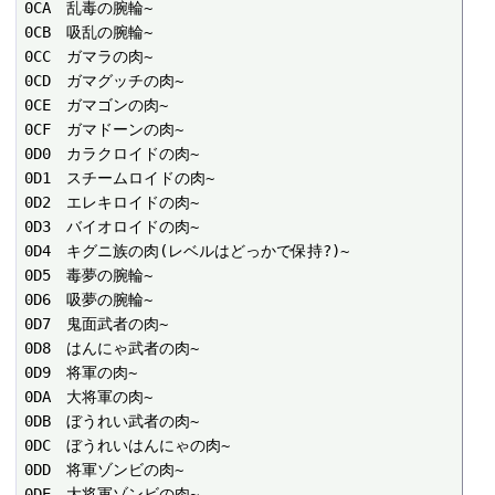
0CA　乱毒の腕輪~

0CB　吸乱の腕輪~

0CC　ガマラの肉~

0CD　ガマグッチの肉~

0CE　ガマゴンの肉~

0CF　ガマドーンの肉~

0D0　カラクロイドの肉~

0D1　スチームロイドの肉~

0D2　エレキロイドの肉~

0D3　バイオロイドの肉~

0D4　キグニ族の肉(レベルはどっかで保持?)~

0D5　毒夢の腕輪~

0D6　吸夢の腕輪~

0D7　鬼面武者の肉~

0D8　はんにゃ武者の肉~

0D9　将軍の肉~

0DA　大将軍の肉~

0DB　ぼうれい武者の肉~

0DC　ぼうれいはんにゃの肉~

0DD　将軍ゾンビの肉~

0DE　大将軍ゾンビの肉~
