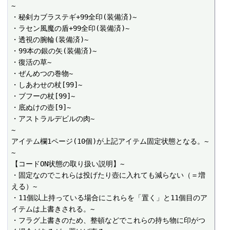
~

・秘剣カブラステギ+99全印(装備済)~

・ラセン風魔の盾+99全印(装備済)~

・透視の腕輪(装備済)~

・99本の銀の矢(装備済)~

・復活の草~

・ぜんめつの巻物~

・しあわせの杖[99]~

・ブフーの杖[99]~

・底ぬけの壺[9]~

・アストラルデビルの肉~

~

アイテム欄1ページ(10個)が上記アイテム固定状態となる。~

~

【コードON状態の取り扱い説明】~

・固定なのでこれらは投げたり壺に入れても減らない（＝増
える）~

・11個以上持っている場合にこれらを「置く」と11個目のア
イテムは上書きされる。~

・フラグ上書きのため、整頓などでこれらの持ち物に印がつ