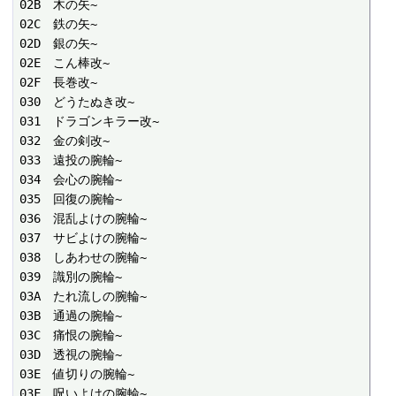
02B　木の矢~

02C　鉄の矢~

02D　銀の矢~

02E　こん棒改~

02F　長巻改~

030　どうたぬき改~

031　ドラゴンキラー改~

032　金の剣改~

033　遠投の腕輪~

034　会心の腕輪~

035　回復の腕輪~

036　混乱よけの腕輪~

037　サビよけの腕輪~

038　しあわせの腕輪~

039　識別の腕輪~

03A　たれ流しの腕輪~

03B　通過の腕輪~

03C　痛恨の腕輪~

03D　透視の腕輪~

03E　値切りの腕輪~

03F　呪いよけの腕輪~
