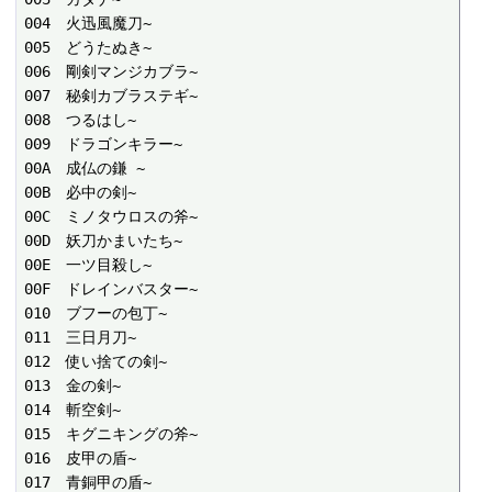
004　火迅風魔刀~

005　どうたぬき~

006　剛剣マンジカブラ~

007　秘剣カブラステギ~

008　つるはし~

009　ドラゴンキラー~

00A　成仏の鎌 ~

00B　必中の剣~

00C　ミノタウロスの斧~

00D　妖刀かまいたち~

00E　一ツ目殺し~

00F　ドレインバスター~

010　ブフーの包丁~

011　三日月刀~

012　使い捨ての剣~

013　金の剣~

014　斬空剣~

015　キグニキングの斧~

016　皮甲の盾~

017　青銅甲の盾~
