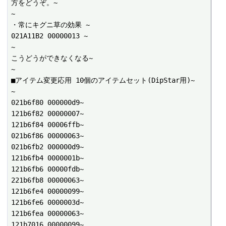
方をどうぞ。~

~

・常にキグニ草の効果 ~

021A11B2 00000013 ~

~

こうどうができなくなる~

~

■アイテム変更応用 10個のアイテムセット(DipStar用)~

~

021b6f80 000000d9~

121b6f82 00000007~

121b6f84 00006ffb~

021b6f86 00000063~

021b6fb2 000000d9~

121b6fb4 0000001b~

121b6fb6 00000fdb~

221b6fb8 00000063~

121b6fe4 00000099~

121b6fe6 0000003d~

121b6fea 00000063~

121b7016 00000099~
