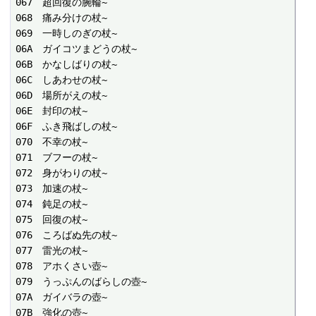
067　超回復の腕輪~

068　痛み分けの杖~

069　一時しのぎの杖~

06A　ガイコツまどうの杖~

06B　かなしばりの杖~

06C　しあわせの杖~

06D　場所がえの杖~

06E　封印の杖~

06F　ふき飛ばしの杖~

070　不幸の杖~

071　ブフーの杖~

072　身がわりの杖~

073　加速の杖~

074　鈍足の杖~

075　回復の杖~

076　ころばぬ先の杖~

077　雷光の杖~

078　アホくさい壺~

079　うっぷんのばらしの壺~

07A　ガイバラの壺~

07B　強化の壺~
