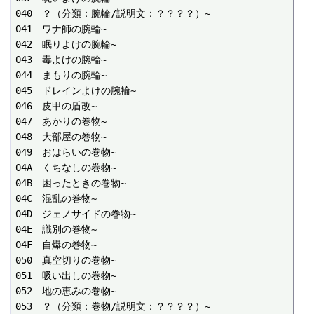
040　？（分類：腕輪/説明文：？？？？）~

041　ワナ師の腕輪~

042　眠りよけの腕輪~

043　毒よけの腕輪~

044　まもりの腕輪~

045　ドレインよけの腕輪~

046　皮甲の盾改~

047　あかりの巻物~

048　大部屋の巻物~

049　おはらいの巻物~

04A　くちなしの巻物~

04B　困ったときの巻物~

04C　混乱の巻物~

04D　ジェノサイドの巻物~

04E　識別の巻物~

04F　自爆の巻物~

050　真空切りの巻物~

051　吸い出しの巻物~

052　地の恵みの巻物~

053　？（分類：巻物/説明文：？？？？）~
