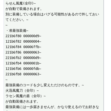
らせん風魔(全印)~

が自動で装備されます。

別に装備している場合はバグる可能性があるので外しておい
てください。~

~

・准最強装備~

221b6f80 000000d9~

121b6f82 00000004~

121b6f84 00006ffb~

221b6f86 00000063~

221b6fb2 000000d9~

121b6fb4 0000001b~

121b6fb6 00000fdb~

221b6fb8 00000063~

~

最強装備のコードを少し変えただけのものです。~

火迅風魔刀（全印）~

ラセン風魔の盾（全印）~

が自動装備されます。

最強装備には一歩届きませんが、かなり使えるのでお好きな