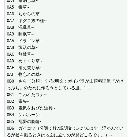
0A4　毒消し草~

0A5　毒草~

0A6　ちからの草~

0A7　キグニ族の種~

0A8　混乱草~

0A9　睡眠草~

0AA　ドラゴン草~

0AB　復活の草~

0AC　無敵草~

0AD　めぐすり草~

0AE　消え去り草~

0AF　物忘れの草~

0B0　さら（分類：？/説明文：ガイバラが山頂料理屋『がけ
っぷち』のために作ろうとしている皿。）~

0B1　こわれたワナ~

0B2　毒矢~

0B3　電気をおびた道具~

0B4　ンバルーン~

0B5　乱夢の腕輪~

0B6　ガイコツ（分類：杖/説明文：ふだんは少し浮かんでい
るが杖を振るときは地面に立つのが見どころです。）~
