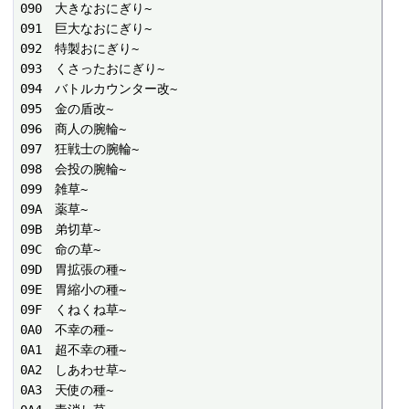
090　大きなおにぎり~

091　巨大なおにぎり~

092　特製おにぎり~

093　くさったおにぎり~

094　バトルカウンター改~

095　金の盾改~

096　商人の腕輪~

097　狂戦士の腕輪~

098　会投の腕輪~

099　雑草~

09A　薬草~

09B　弟切草~

09C　命の草~

09D　胃拡張の種~

09E　胃縮小の種~

09F　くねくね草~

0A0　不幸の種~

0A1　超不幸の種~

0A2　しあわせ草~

0A3　天使の種~
