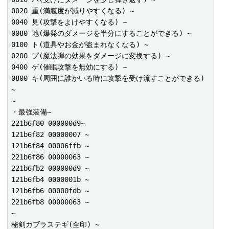
0020 重(満腹度が減りやすくなる) ~

0040 見(攻撃をよけやすくなる) ~

0080 地(爆発のダメージを半分にすることができる) ~

0100 ト(道具やお金が盗まれなくなる) ~

0200 プ(魔法弾の効果をダメージに変換する) ~

0400 ゲ(催眠攻撃を無効にする) ~

0800 キ(周囲に誰かいる時に攻撃を受け流すことができる) 
~

~

・最強装備~

221b6f80 000000d9~

121b6f82 00000007 ~

121b6f84 00006ffb ~

221b6f86 00000063 ~

221b6fb2 000000d9 ~

121b6fb4 0000001b ~

121b6fb6 00000fdb ~

221b6fb8 00000063 ~

~

秘剣カブラステギ(全印) ~
