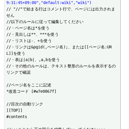
9:31:45+09:00","default:wiki","wiki")
// "//"で始まる行はコメント行で、ページには出力されま
せん

//以下のルールに従って編集してください

//・ページ名は*を使う

//・見出しは**、***を使う

//・リストは-、+を使う

//・リンクは&pgid(,ページ名);、または[[ページ名:UR
L]]を使う

//・表は|a|b|、,a,bを使う

//・その他のルールは、テキスト整形のルールを表示するの
リンクで確認

//ページ名をここに記述

*改造コード [#w7e0867f]

//目次の自動リンク

[[TOP]]

#contents
