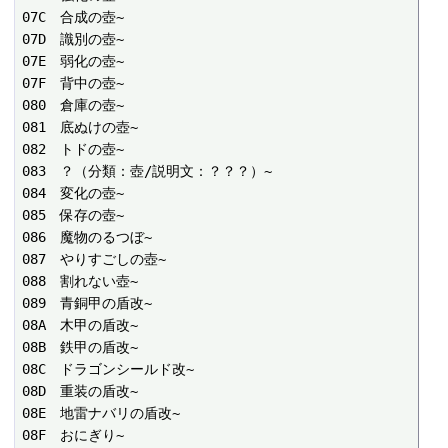
07C　合成の壺~

07D　識別の壺~

07E　弱化の壺~

07F　背中の壺~

080　倉庫の壺~

081　底ぬけの壺~

082　トドの壺~

083　？（分類：壺/説明文：？？？）~

084　変化の壺~

085　保存の壺~

086　魔物のるつぼ~

087　やりすごしの壺~

088　割れない壺~

089　青銅甲の盾改~

08A　木甲の盾改~

08B　鉄甲の盾改~

08C　ドラゴンシールド改~

08D　重装の盾改~

08E　地雷ナバリの盾改~

08F　おにぎり~
