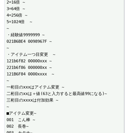
2=16倍 ~

3=64倍 ~

4=256倍 ~

5=1024倍  ~

~

・経験値9999999 ~

021B6BE4 0098967F ~

~

・アイテム一つ目変更  ~

121b6f82 00000xxx ~

221b6f86 000000xx ~

121B6F84 0000xxxx  ~

~

一桁目のxxxはアイテム変更 ~

二桁目のxxは＋値(63と入力すると最高値99になる)~

三桁目のxxxxは付加効果 ~

~

■アイテム変更~

001　こん棒 ~

002　長巻~

003　カタナ~
