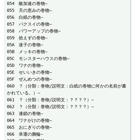
054　敵加速の巻物~

055　天の恵みの巻物~

056　白紙の巻物~

057　バクスイの巻物~

058　パワーアップの巻物~

059　拾えずの巻物~

05A　迷子の巻物~

05B　メッキの巻物~

05C　モンスターハウスの巻物~

05D　ワナの巻物~

05E　せいいきの巻物~

05F　ぜんめつの巻物~

060　？（分類：巻物/説明文：白紙の巻物に何かの名前が書
かれている。）~

061　？（分類：巻物/説明文：？？？？）~

062　？（分類：巻物/説明文：？？？？）~

063　連鎖の巻物~

064　ワナがけの巻物~

065　おにぎりの巻物~

066　幸運の腕輪~
