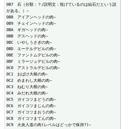
0B7　石（分類：？/説明文：投げているのは結石だという説
がある。）~

0B8　アイアンヘッドの肉~

0B9　チェインヘッドの肉~

0BA　ギガヘッドの肉~

0BB　デスヘッドの肉~

0BC　いやしうさぎの肉~

0BD　エーテルデビルの肉~

0BE　ファントムデビルの肉~

0BF　ミラージュデビルの肉~

0C0　アストラルデビルの肉~

0C1　おばけ大根の肉~

0C2　めまわし大根の肉~

0C3　ねむり大根の肉~

0C4　みだれ大根の肉~

0C5　ガイコツまどうの肉~

0C6　ガイコツまじんの肉~

0C7　ガイコツまおうの肉~

0C8　ガイコツまてんの肉~

0C9　火炎入道の肉(レベルはどっかで保持?)~
