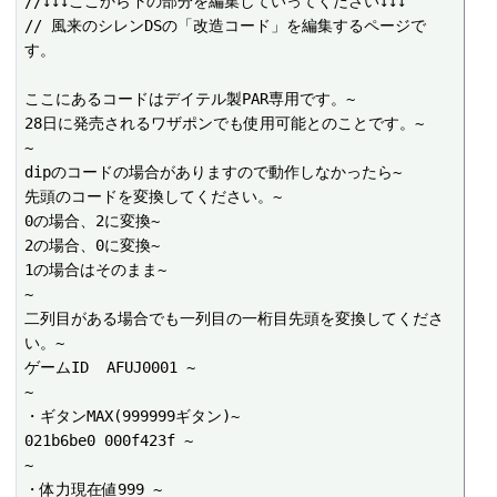
//↓↓↓ここから下の部分を編集していってください↓↓↓

// 風来のシレンDSの「改造コード」を編集するページで
す。

ここにあるコードはデイテル製PAR専用です。~

28日に発売されるワザポンでも使用可能とのことです。~

~

dipのコードの場合がありますので動作しなかったら~

先頭のコードを変換してください。~

0の場合、2に変換~

2の場合、0に変換~

1の場合はそのまま~

~

二列目がある場合でも一列目の一桁目先頭を変換してくださ
い。~

ゲームID  AFUJ0001 ~

~

・ギタンMAX(999999ギタン)~

021b6be0 000f423f ~

~

・体力現在値999 ~
