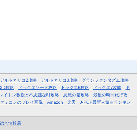
アルトネリコ2攻略
アルトネリコ3攻略
グランファンタズム攻略
3D攻略
ドラクエソード攻略
ドラクエ6攻略
ドラクエ7攻略
ド
レイトン教授と不思議な町攻略
悪魔の箱攻略
最後の時間旅行攻
ファミコンのプレイ画像
Amazon
楽天
J-POP最新人気曲ランキン
et総合情報局