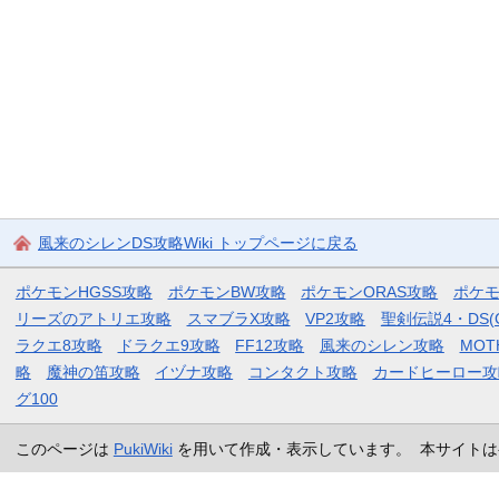
風来のシレンDS攻略Wiki トップページに戻る
ポケモンHGSS攻略
ポケモンBW攻略
ポケモンORAS攻略
ポケ
リーズのアトリエ攻略
スマブラX攻略
VP2攻略
聖剣伝説4・DS(
ラクエ8攻略
ドラクエ9攻略
FF12攻略
風来のシレン攻略
MOT
略
魔神の笛攻略
イヅナ攻略
コンタクト攻略
カードヒーロー攻
グ100
このページは
PukiWiki
を用いて作成・表示しています。 本サイトは