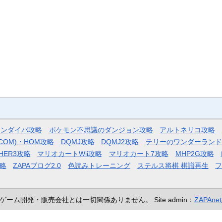
モンダイパ攻略
ポケモン不思議のダンジョン攻略
アルトネリコ攻略
COM)・HOM攻略
DQMJ攻略
DQMJ2攻略
テリーのワンダーランド
HER3攻略
マリオカートWii攻略
マリオカート7攻略
MHP2G攻略
略
ZAPAブログ2.0
色読みトレーニング
ステルス将棋 棋譜再生
ゲーム開発・販売会社とは一切関係ありません。
Site admin：
ZAPAn