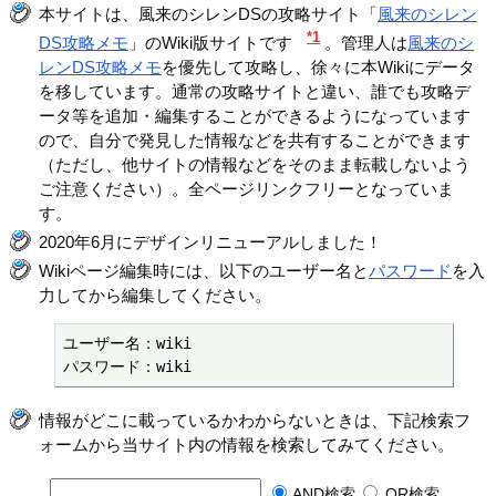
本サイトは、風来のシレンDSの攻略サイト「
風来のシレン
*1
DS攻略メモ
」のWiki版サイトです
。管理人は
風来のシ
レンDS攻略メモ
を優先して攻略し、徐々に本Wikiにデータ
を移しています。通常の攻略サイトと違い、誰でも攻略デ
ータ等を追加・編集することができるようになっています
ので、自分で発見した情報などを共有することができます
（ただし、他サイトの情報などをそのまま転載しないよう
ご注意ください）。全ページリンクフリーとなっていま
す。
2020年6月にデザインリニューアルしました！
Wikiページ編集時には、以下のユーザー名と
パスワード
を入
力してから編集してください。
ユーザー名：wiki

パスワード：wiki
情報がどこに載っているかわからないときは、下記検索フ
ォームから当サイト内の情報を検索してみてください。
AND検索
OR検索