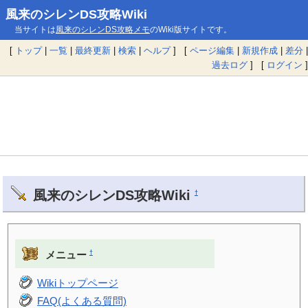
風来のシレンDS攻略Wiki
当サイトは
風来のシレンDS攻略メモ
のWiki版サイトです。
[
トップ
|
一覧
|
最終更新
|
検索
|
ヘルプ
] [
ページ編集
|
新規作成
|
差分
|
過去ログ
] [
ログイン
]
風来のシレンDS攻略Wiki
†
†
メニュー
Wikiトップページ
FAQ(よくある質問)