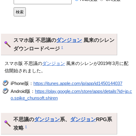
スマホ版 不思議の
ダンジョン
風来のシレン
ダウンロードページ
†
スマホ版 不思議の
ダンジョン
風来のシレンが2019年3月に配
信開始されました。
iPhone版：
https://itunes.apple.com/jp/app/id1450144037
Android版：
https://play.google.com/store/apps/details?id=jp.c
o.spike_chunsoft.shiren
不思議の
ダンジョン
系、
ダンジョン
RPG系
攻略
†