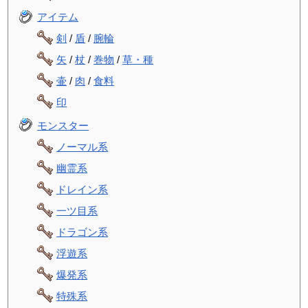
アイテム
剣
/
盾
/
腕輪
矢
/
杖
/
巻物
/
草・種
壷
/
肉
/
食料
印
モンスター
ノーマル系
幽霊系
ドレイン系
一ツ目系
ドラゴン系
浮遊系
爆発系
特殊系