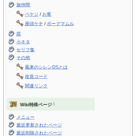
旅仲間
ペケジ
/
お竜
座頭ケチ
/
ボーグマムル
罠
小ネタ
セリフ集
その他
風来のシレンDSとは
改造コード
関連リンク
†
Wiki特殊ページ
メニュー
最近更新されたページ
最近削除されたページ