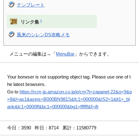
テンプレート
†
リンク集
風来のシレンDS攻略メモ
メニューの編集は→「
MenuBar
」からできます。
Your borwser is not supporting object tag. Please use one of t
he latest browsers.
Go to
https://rcm-jp.amazon.co.jp/e/cm?t=zapanet-22&o=9&p
=8&l=as1&asins=B000BN981S&fc1=000000&IS2=1&lt1=_bl
ank&lc1=0000ff&bc1=000000&bg1=ffffff&f=ifr
今日：3590 昨日：8714 累計：11580779