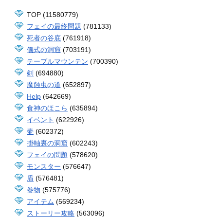
TOP (11580779)
フェイの最終問題
(781133)
死者の谷底
(761918)
儀式の洞窟
(703191)
テーブルマウンテン
(700390)
剣
(694880)
魔蝕虫の道
(652897)
Help
(642669)
食神のほこら
(635894)
イベント
(622926)
壷
(602372)
掛軸裏の洞窟
(602243)
フェイの問題
(578620)
モンスター
(576647)
盾
(576481)
巻物
(575776)
アイテム
(569234)
ストーリー攻略
(563096)