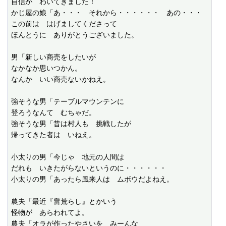
自信が　わいてきました！

かじ屋の娘「あ・・・　それから・・・・・・　あの・・・

この前は　はげましてくださって

ほんとうに　ありがとうございました。

男「新しい商売をしたいが

なかなか思いつかん。

なんか　いい商売ないかねえ。

強そうな男「テーブルマウンテンに

登ろうなんて　むちゃだ。

強そうな男「昔は村人も　挑戦したが

帰ってきた者は　いねえ。

小太りの男「今じゃ　地元の人間は

だれも　いきたがらないというのに・・・・・・

小太りの男「あったら風来人は　ムボウだよねえ。

農夫「最近『畠荒らし』とかいう

怪物が　あらわれてよ。

農夫「オラが作ったやさいを　みーんな
