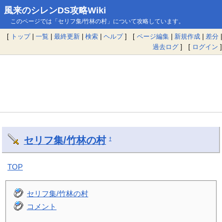
風来のシレンDS攻略Wiki
このページでは「セリフ集/竹林の村」について攻略しています。
[
トップ
|
一覧
|
最終更新
|
検索
|
ヘルプ
] [
ページ編集
|
新規作成
|
差分
|
過去ログ
] [
ログイン
]
セリフ集/竹林の村
†
TOP
セリフ集/竹林の村
コメント