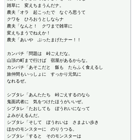
雑草に　変えちまうんだナ。

農夫「オラ　起こったで　なぐろ思うて

クワを　ひろおうとしならナ

農夫「なんと！　クワまで雑草に

変えちまうでねえか！

農夫「あいや　ぶったまげたナー！！

カンパチ「問題は　峠ごえだな。

山頂の町まで行けば　宿屋があるからな。

カンパチ「あそこだと　飯も　たらふく食えるし

旅仲間もいっしょに　すっかり元気に

なれるぜ。

シブタレ「あんたたち　峠ごえするのなら

鬼面武者に　気をつけたほうがいいぜ。

シブタレ「たおしても　ぼうれいになって

よみがえるんだ。

シブタレ「そして　ぼうれいは　さまよい歩き

ほかのモンスターに　のりうつる。

シブタレ「すると　そのモンスターは
