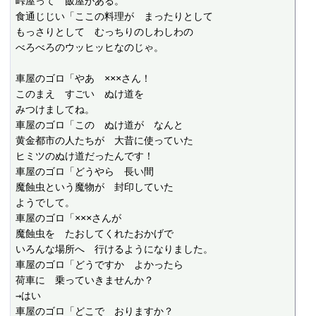
峠屋って　飯屋がある。

食通じじい「ここの料理が　まったりとして

もっさりとして　むっちりのしわしわの

べろべろのウッヒッヒなのじゃ。

車屋のゴロ「やあ　×××さん！

このまえ　すごい　ぬけ道を

みつけましてね。

車屋のゴロ「この　ぬけ道が　なんと

黄金都市の人たちが　大昔に使っていた

ヒミツのぬけ道だったんです！

車屋のゴロ「どうやら　長い間

魔蝕虫という魔物が　封印していた

ようでして。

車屋のゴロ「×××さんが

魔蝕虫を　たおしてくれたおかげで

いろんな場所へ　行けるようになりました。

車屋のゴロ「どうですか　よかったら

荷車に　乗っていきませんか？

→はい

車屋のゴロ「どこで　おりますか？
