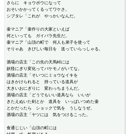
さらに　キョウボウになって

おそいかかってくるってワケさ。

シブタレ「これが　やっかいなんだ。

壷マニア「壷作りの大家といえば

何といっても　ガイバラ先生だ。

壷マニア「山頂の町で　何人も弟子を使って

そりゃあ　きびしい毎日を　送っていらっしゃる。

酒場の店主「この先の天馬峠には

妖怪にぎり変化ってバケモノがいてな。

酒場の店主「そいつにミョウなイキを

はきかけられると　持っている道具が

大きいおにぎりに　変わっちまうんだ。

酒場の店主「どうでもいい道具なら　いいが

きたえぬいた剣とか　道具を　いっぱいつめた壷

とかだったら　ショックで気を　うしなうぜ。

酒場の店主「ヤツには　気をつけるこった。

食通じじい「山頂の町には
