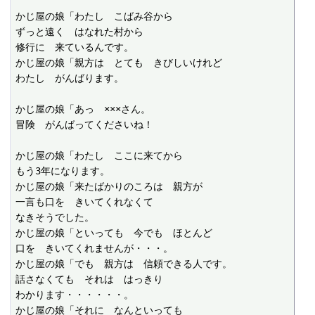
かじ屋の娘「わたし　こばみ谷から

ずっと遠く　はなれた村から

修行に　来ているんです。

かじ屋の娘「親方は　とても　きびしいけれど

わたし　がんばります。

かじ屋の娘「あっ　×××さん。

冒険　がんばってくださいね！

かじ屋の娘「わたし　ここに来てから

もう3年になります。

かじ屋の娘「来たばかりのころは　親方が

一言も口を　きいてくれなくて

なきそうでした。

かじ屋の娘「といっても　今でも　ほとんど

口を　きいてくれませんが・・・。

かじ屋の娘「でも　親方は　信頼できる人です。

話さなくても　それは　はっきり

わかります・・・・・・。

かじ屋の娘「それに　なんといっても
