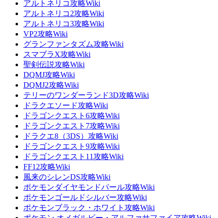
アルトネリコ攻略Wiki
アルトネリコ2攻略Wiki
アルトネリコ3攻略Wiki
VP2攻略Wiki
グランファンタズム攻略Wiki
スマブラX攻略Wiki
聖剣伝説攻略Wiki
DQMJ攻略Wiki
DQMJ2攻略Wiki
テリーのワンダーランド3D攻略Wiki
ドラクエソード攻略Wiki
ドラゴンクエスト6攻略Wiki
ドラゴンクエスト7攻略Wiki
ドラクエ8（3DS）攻略Wiki
ドラゴンクエスト9攻略Wiki
ドラゴンクエスト11攻略Wiki
FF12攻略Wiki
風来のシレンDS攻略Wiki
ポケモンダイヤモンドパール攻略Wiki
ポケモンゴールドシルバー攻略Wiki
ポケモンブラック・ホワイト攻略Wiki
ポケモン オメガルビー・アルファサファイア攻略Wiki