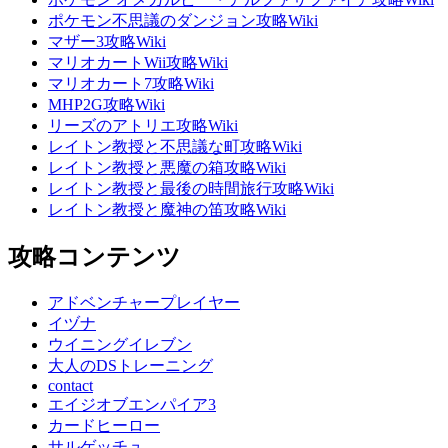
ポケモン不思議のダンジョン攻略Wiki
マザー3攻略Wiki
マリオカートWii攻略Wiki
マリオカート7攻略Wiki
MHP2G攻略Wiki
リーズのアトリエ攻略Wiki
レイトン教授と不思議な町攻略Wiki
レイトン教授と悪魔の箱攻略Wiki
レイトン教授と最後の時間旅行攻略Wiki
レイトン教授と魔神の笛攻略Wiki
攻略コンテンツ
アドベンチャープレイヤー
イヅナ
ウイニングイレブン
大人のDSトレーニング
contact
エイジオブエンパイア3
カードヒーロー
サルゲッチュ