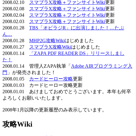
2008.02.10
スマブラX攻略＋ファンサイトWiki
更新
2008.02.08
スマブラX攻略＋ファンサイトWiki
更新
2008.02.04
スマブラX攻略＋ファンサイトWiki
更新
2008.02.03
スマブラX攻略＋ファンサイトWiki
更新
2008.01.28
TBS「オビラジR」に出演しました！…たぶ
ん…
2008.01.28
MHP2G攻略Wiki
はじめました
2008.01.27
スマブラX攻略Wiki
はじめました
2008.01.14
「ZAPA PDF READER DS」リリースしまし
た！
2008.01.14 管理人ZAPA執筆「
Adobe AIRプログラミング入
門
」が発売されました！
2008.01.05
カードヒーロー攻略
更新
2008.01.03 カードヒーロー攻略更新
2008.01.01 あけましておめでとうございます。本年も何卒
よろしくお願いいたします。
2008年1月以降の更新履歴のみ表示しています。
攻略Wiki