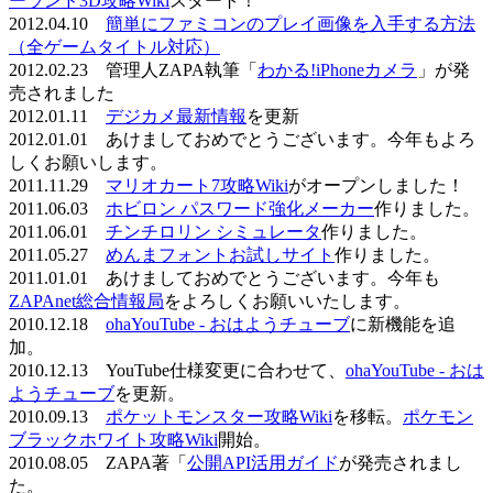
ーランド3D攻略Wiki
スタート！
2012.04.10
簡単にファミコンのプレイ画像を入手する方法
（全ゲームタイトル対応）
2012.02.23 管理人ZAPA執筆「
わかる!iPhoneカメラ
」が発
売されました
2012.01.11
デジカメ最新情報
を更新
2012.01.01 あけましておめでとうございます。今年もよろ
しくお願いします。
2011.11.29
マリオカート7攻略Wiki
がオープンしました！
2011.06.03
ホビロン パスワード強化メーカー
作りました。
2011.06.01
チンチロリン シミュレータ
作りました。
2011.05.27
めんまフォントお試しサイト
作りました。
2011.01.01 あけましておめでとうございます。今年も
ZAPAnet総合情報局
をよろしくお願いいたします。
2010.12.18
ohaYouTube - おはようチューブ
に新機能を追
加。
2010.12.13 YouTube仕様変更に合わせて、
ohaYouTube - おは
ようチューブ
を更新。
2010.09.13
ポケットモンスター攻略Wiki
を移転。
ポケモン
ブラックホワイト攻略Wiki
開始。
2010.08.05 ZAPA著「
公開API活用ガイド
が発売されまし
た。