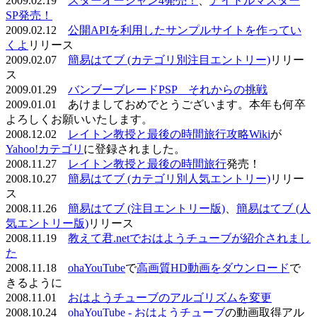
2009.02.19
スターオーシャン4発売！
、
アイドルマスター
SP発売！
2009.02.12
公開APIを利用したサンプルサイトを作ってい
くよ
リリース
2009.02.07
簡易はてブ (カテゴリ別注目エントリー)
リリー
ス
2009.01.29
バンブーブレードPSP それからの挑戦
2009.01.01 あけましておめでとうございます。本年も何卒
よろしくお願いいたします。
2008.12.02
レイトン教授と最後の時間旅行攻略Wiki
が
Yahoo!カテゴリ
に登録されました。
2008.11.27
レイトン教授と最後の時間旅行
発売！
2008.10.27
簡易はてブ (カテゴリ別人気エントリー)
リリー
ス
2008.11.26
簡易はてブ (注目エントリー版)
、
簡易はてブ (人
気エントリー版)
リリース
2008.11.19
教えて君.netでおはようチューブが紹介されまし
た
2008.11.18
ohaYouTube
で
高画質HD動画をダウンロード
で
きるように
2008.11.01
おはようチューブのアルゴリズムを変更
2008.10.24
ohaYouTube - おはようチューブ
の動画取得アル