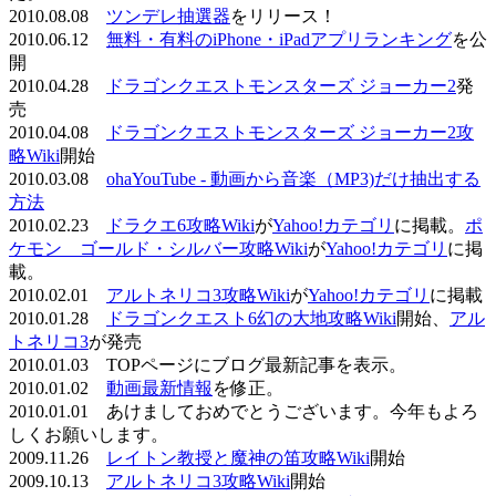
2010.08.08
ツンデレ抽選器
をリリース！
2010.06.12
無料・有料のiPhone・iPadアプリランキング
を公
開
2010.04.28
ドラゴンクエストモンスターズ ジョーカー2
発
売
2010.04.08
ドラゴンクエストモンスターズ ジョーカー2攻
略Wiki
開始
2010.03.08
ohaYouTube - 動画から音楽（MP3)だけ抽出する
方法
2010.02.23
ドラクエ6攻略Wiki
が
Yahoo!カテゴリ
に掲載。
ポ
ケモン ゴールド・シルバー攻略Wiki
が
Yahoo!カテゴリ
に掲
載。
2010.02.01
アルトネリコ3攻略Wiki
が
Yahoo!カテゴリ
に掲載
2010.01.28
ドラゴンクエスト6幻の大地攻略Wiki
開始、
アル
トネリコ3
が発売
2010.01.03 TOPページにブログ最新記事を表示。
2010.01.02
動画最新情報
を修正。
2010.01.01 あけましておめでとうございます。今年もよろ
しくお願いします。
2009.11.26
レイトン教授と魔神の笛攻略Wiki
開始
2009.10.13
アルトネリコ3攻略Wiki
開始