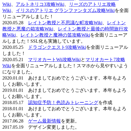
Wiki
、
アルトネリコ3攻略Wiki
、
リーズのアトリエ攻略
Wiki
、
イリスのアトリエ グランファンタズム攻略Wiki
を全面
リニューアルしました！
2020.05.28
レイトン教授と不思議な町攻略Wiki
、
レイトン
教授と悪魔の箱攻略Wiki
、
レイトン教授と最後の時間旅行攻
略Wiki
、
レイトン教授と魔神の笛攻略Wiki
を全面リニューア
ルしました！SSL化も実施しています。
2020.05.25
ドラゴンクエスト9攻略Wiki
を全面リニューアル
しました！
2020.05.21
マリオカートWii攻略Wiki
と
マリオカート7攻略
Wiki
を全面リニューアルしました！スマホから見やすいよう
になりました。
2020.01.01 あけましておめでとうございます。本年もよろ
しくお願いします。
2019.01.01 あけましておめでとうございます。本年もよろ
しくお願いします。
2018.05.17
認知症予防！色読みトレーニング
を作成
2018.01.01 あけましておめでとうございます。本年もよろ
しくお願いします。
2017.06.28
ゲーム最新情報
を更新。
2017.05.19 デザイン変更しました。