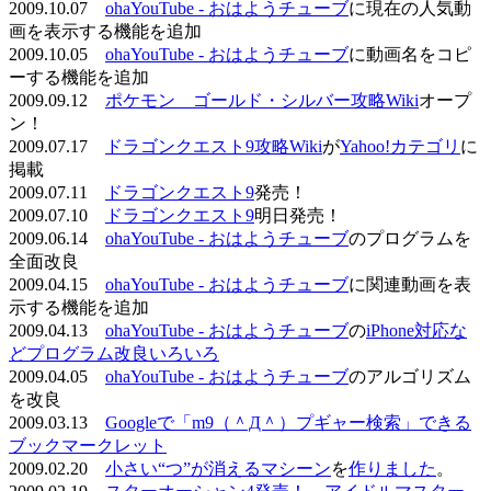
2009.10.07
ohaYouTube - おはようチューブ
に現在の人気動
画を表示する機能を追加
2009.10.05
ohaYouTube - おはようチューブ
に動画名をコピ
ーする機能を追加
2009.09.12
ポケモン ゴールド・シルバー攻略Wiki
オープ
ン！
2009.07.17
ドラゴンクエスト9攻略Wiki
が
Yahoo!カテゴリ
に
掲載
2009.07.11
ドラゴンクエスト9
発売！
2009.07.10
ドラゴンクエスト9
明日発売！
2009.06.14
ohaYouTube - おはようチューブ
のプログラムを
全面改良
2009.04.15
ohaYouTube - おはようチューブ
に関連動画を表
示する機能を追加
2009.04.13
ohaYouTube - おはようチューブ
の
iPhone対応な
どプログラム改良いろいろ
2009.04.05
ohaYouTube - おはようチューブ
のアルゴリズム
を改良
2009.03.13
Googleで「m9（＾Д＾）プギャー検索」できる
ブックマークレット
2009.02.20
小さい“つ”が消えるマシーン
を
作りました
。