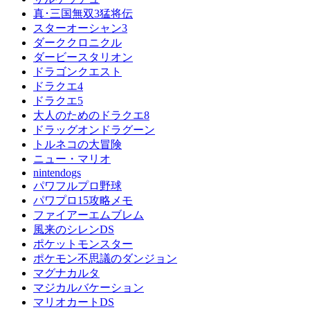
真･三国無双3猛将伝
スターオーシャン3
ダーククロニクル
ダービースタリオン
ドラゴンクエスト
ドラクエ4
ドラクエ5
大人のためのドラクエ8
ドラッグオンドラグーン
トルネコの大冒険
ニュー・マリオ
nintendogs
パワフルプロ野球
パワプロ15攻略メモ
ファイアーエムブレム
風来のシレンDS
ポケットモンスター
ポケモン不思議のダンジョン
マグナカルタ
マジカルバケーション
マリオカートDS