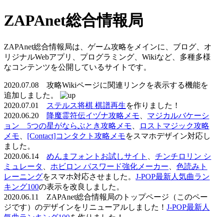
ZAPAnet総合情報局
ZAPAnet総合情報局は、ゲーム攻略をメインに、ブログ、オ
リジナルWebアプリ、プログラミング、Wikiなど、多種多様
なコンテンツを公開しているサイトです。
2020.07.08 攻略Wikiページに関連リンクを表示する機能を
追加しました。
2020.07.01
ステルス将棋 棋譜再生
を作りました！
2020.06.20
降魔霊符伝イヅナ攻略メモ
、
マジカルバケーシ
ョン 5つの星がならぶとき攻略メモ
、
ロストマジック攻略
メモ
、
[Contact]コンタクト攻略メモ
をスマホデザイン対応し
ました。
2020.06.14
めんまフォントお試しサイト
、
チンチロリン シ
ミュレータ
、
ホビロン パスワード強化メーカー
、
色読みト
レーニング
をスマホ対応させました。
J-POP最新人気曲ラン
キング100
の表示を改良しました。
2020.06.11 ZAPAnet総合情報局のトップページ（このペー
ジです）のデザインをリニューアルしました！
J-POP最新人