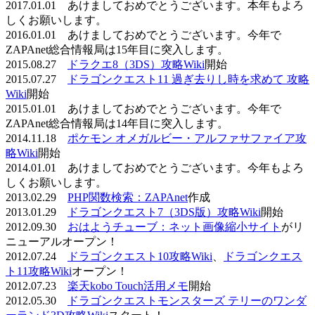
2017.01.01 あけましておめでとうございます。本年もよろ
しくお願いします。
2016.01.01 あけましておめでとうございます。今年で
ZAPAnet総合情報局は15年目に突入します。
2015.08.27
ドラクエ8（3DS）攻略Wiki
開始
2015.07.27
ドラゴンクエスト11 過ぎ去りし時を求めて 攻略
Wiki
開始
2015.01.01 あけましておめでとうございます。今年で
ZAPAnet総合情報局は14年目に突入します。
2014.11.18
ポケモン オメガルビー・アルファサファイア攻
略Wiki
開始
2014.01.01 あけましておめでとうございます。今年もよろ
しくお願いします。
2013.02.29
PHP関数検索：ZAPAnet
作成
2013.01.29
ドラゴンクエスト7（3DS版）攻略Wiki
開始
2012.09.30
おはようチューブ：ネット画像縮小サイト
がリ
ニューアルオープン！
2012.07.24
ドラゴンクエスト10攻略Wiki
、
ドラゴンクエス
ト11攻略Wiki
オープン！
2012.07.23
楽天kobo Touch活用メモ
開始
2012.05.30
ドラゴンクエストモンスターズ テリーのワンダ