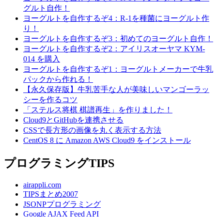
グルト自作！
ヨーグルトを自作するぞ4：R-1を種菌にヨーグルト作
り！
ヨーグルトを自作するぞ3：初めてのヨーグルト自作！
ヨーグルトを自作するぞ2：アイリスオーヤマ KYM-
014 を購入
ヨーグルトを自作するぞ1：ヨーグルトメーカーで牛乳
パックから作れる！
【永久保存版】牛乳苦手な人が美味しいマンゴーラッ
シーを作るコツ
「ステルス将棋 棋譜再生」を作りました！
Cloud9とGitHubを連携させる
CSSで長方形の画像を丸く表示する方法
CentOS 8 に Amazon AWS Cloud9 をインストール
プログラミングTIPS
airappli.com
TIPSまとめ2007
JSONPプログラミング
Google AJAX Feed API