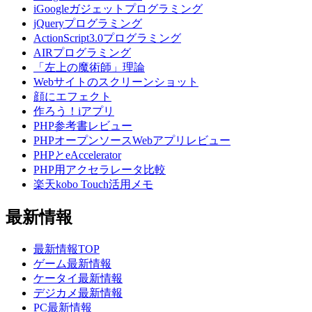
iGoogleガジェットプログラミング
jQueryプログラミング
ActionScript3.0プログラミング
AIRプログラミング
「左上の魔術師」理論
Webサイトのスクリーンショット
顔にエフェクト
作ろう！iアプリ
PHP参考書レビュー
PHPオープンソースWebアプリレビュー
PHPとeAccelerator
PHP用アクセラレータ比較
楽天kobo Touch活用メモ
最新情報
最新情報TOP
ゲーム最新情報
ケータイ最新情報
デジカメ最新情報
PC最新情報