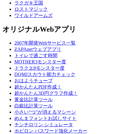
ラクガキ王国
ロストマジック
ワイルドアームズ
オリジナルWebアプリ
2007年開発Webサービス一覧
ZAPAnetウェブアプリ
トイレで過ごす時間
MOTHER3モンスター度
ドラクエ8モンスター度
DQMJスカウト能力チェック
おはようチューブ
超かんたんPDF作成！
超かんたん3D円グラフ作成！
黄金比計算ツール
白銀比計算ツール
小さい“つ”が消えるマシーン
めんまフォントお試しサイト
チンチロリン シミュレータ
ホビロン パスワード強化メーカー