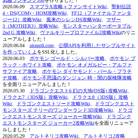
気曲ランキング100
を作りました！
2020.06.09
スマブラX攻略＋ファンサイトWiki
、
聖剣伝説
4・DS(COM)・HOM攻略Wiki
、
FF12（ファイナルファンタ
ジー12）攻略Wiki
、
風来のシレンDS攻略Wiki
、
マザー
3（MOTHER3）攻略Wiki
、
モンスターハンターポータブル
2nd G 攻略Wiki
、
ヴァルキリープロファイル2攻略Wiki
のリニ
ューアルしました！
2020.06.04
airappli.com
、
公開APIを利用したサンプルサイト
を作っていくよ
をSSL化しました。
2020.06.03
ポケモン ゴールド・シルバー攻略
、
ポケモン ブ
ラック・ホワイト攻略
、
ポケモン オメガルビー・アルファ
サファイア攻略
、
ポケモン ダイヤモンド・パール・プラチ
ナ攻略
、
ポケモン不思議のダンジョン 時・闇の探検隊攻略
を全面リニューアルしました！
2020.05.30
ドラゴンクエスト6 幻の大地(DS版) 攻略Wiki
、
ドラクエ7（3DS版）攻略Wiki
、
ドラクエ8（3DS版）攻略
Wiki
、
ドラゴンクエストソード攻略Wiki
、
ドラゴンクエスト
モンスターズ テリーのワンダーランド3D攻略Wiki
、
ドラゴ
ンクエストモンスターズ ジョーカー攻略Wiki
、
ドラゴンク
エストモンスターズ ジョーカー2攻略Wiki
を全面リニューア
ルしました！
2020.05.29
アルトネリコ攻略Wiki
、
アルトネリコ2攻略