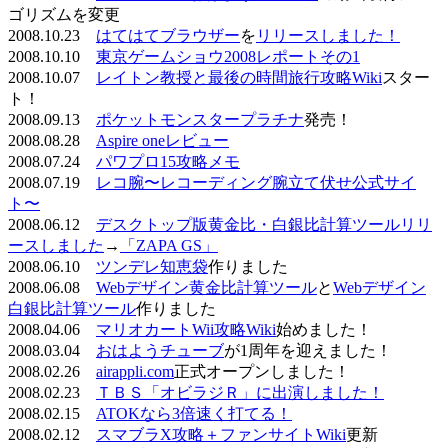
ゴリズムを変更
2008.10.23
はてはてブラウザー
を
リリースしました！
2008.10.10
東京ゲームショウ2008レポートその1
2008.10.07
レイトン教授と最後の時間旅行攻略Wiki
スター
ト！
2008.09.13
ポケットモンスタープラチナ
発売！
2008.08.28
Aspire oneレビュー
2008.07.24
パワプロ15攻略メモ
2008.07.19
レコ腕〜レコーディング腕立て伏せ公式サイ
ト〜
2008.06.12
デスクトップ版黄金比・白銀比計算ツールリリ
ースしました
→
「ZAPA GS」
2008.06.10
ツンデレ知恵袋
作りました
2008.06.08
Webデザイン黄金比計算ツール
と
Webデザイン
白銀比計算ツール
作りました
2008.04.06
マリオカートWii攻略Wiki
始めました！
2008.03.04
おはようチューブ
が1周年を迎えました！
2008.02.26
airappli.com
正式オープンしました！
2008.02.23
ＴＢＳ「オビラジＲ」に出演しました！
2008.02.15
ATOKなら3倍速く打てる！
2008.02.12
スマブラX攻略＋ファンサイトWiki
更新