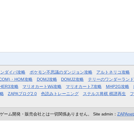
モンダイパ攻略
ポケモン不思議のダンジョン攻略
アルトネリコ攻略
COM)・HOM攻略
DQMJ攻略
DQMJ2攻略
テリーのワンダーランド
HER3攻略
マリオカートWii攻略
マリオカート7攻略
MHP2G攻略
略
ZAPAブログ2.0
色読みトレーニング
ステルス将棋 棋譜再生
ゲーム開発・販売会社とは一切関係ありません。
Site admin：
ZAPAn