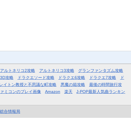
アルトネリコ2攻略
アルトネリコ3攻略
グランファンタズム攻略
3D攻略
ドラクエソード攻略
ドラクエ6攻略
ドラクエ7攻略
ド
レイトン教授と不思議な町攻略
悪魔の箱攻略
最後の時間旅行攻
ファミコンのプレイ画像
Amazon
楽天
J-POP最新人気曲ランキン
et総合情報局