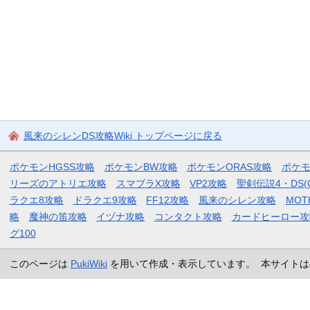
風来のシレンDS攻略Wiki トップページに戻る
ポケモンHGSS攻略
ポケモンBW攻略
ポケモンORAS攻略
ポケ
リーズのアトリエ攻略
スマブラX攻略
VP2攻略
聖剣伝説4・DS(
ラクエ8攻略
ドラクエ9攻略
FF12攻略
風来のシレン攻略
MOT
略
魔神の笛攻略
イヅナ攻略
コンタクト攻略
カードヒーロー攻
グ100
このページは
PukiWiki
を用いて作成・表示しています。 本サイトは