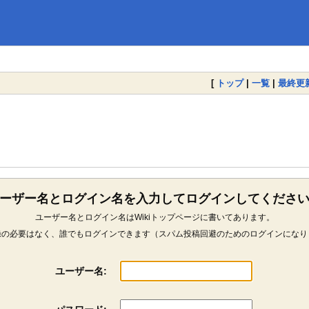
[
トップ
|
一覧
|
最終更
ーザー名とログイン名を入力してログインしてくださ
ユーザー名とログイン名はWikiトップページに書いてあります。
録の必要はなく、誰でもログインできます（スパム投稿回避のためのログインになり
ユーザー名: