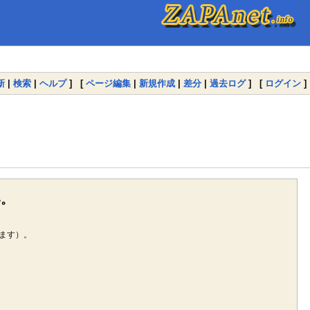
新
|
検索
|
ヘルプ
] [
ページ編集
|
新規作成
|
差分
|
過去ログ
] [
ログイン
]
い。
ます）。