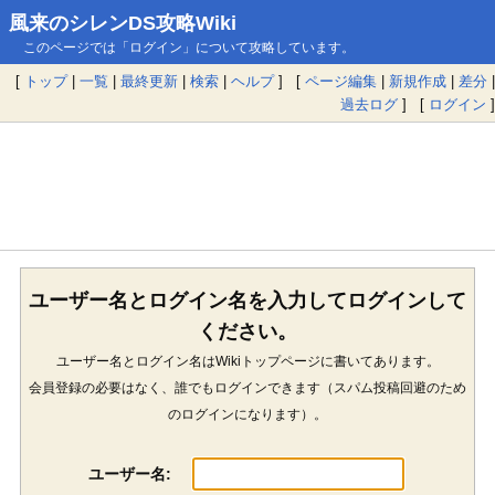
風来のシレンDS攻略Wiki
このページでは「ログイン」について攻略しています。
[
トップ
|
一覧
|
最終更新
|
検索
|
ヘルプ
] [
ページ編集
|
新規作成
|
差分
|
過去ログ
] [
ログイン
]
ユーザー名とログイン名を入力してログインして
ください。
ユーザー名とログイン名はWikiトップページに書いてあります。
会員登録の必要はなく、誰でもログインできます（スパム投稿回避のため
のログインになります）。
ユーザー名: