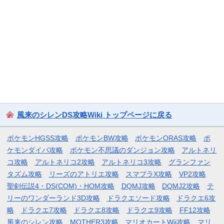
風来のシレンDS攻略Wiki トップページに戻る
ポケモンHGSS攻略
ポケモンBW攻略
ポケモンORAS攻略
ポ
ケモンダイパ攻略
ポケモン不思議のダンジョン攻略
アルトネリ
コ攻略
アルトネリコ2攻略
アルトネリコ3攻略
グランファン
タズム攻略
リーズのアトリエ攻略
スマブラX攻略
VP2攻略
聖剣伝説4・DS(COM)・HOM攻略
DQMJ攻略
DQMJ2攻略
テ
リーのワンダーランド3D攻略
ドラクエソード攻略
ドラクエ6攻
略
ドラクエ7攻略
ドラクエ8攻略
ドラクエ9攻略
FF12攻略
風来のシレン攻略
MOTHER3攻略
マリオカートWii攻略
マリ