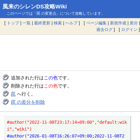
風来のシレンDS攻略Wiki
このページでは「罠 の変更点」について攻略しています。
[
トップ
|
一覧
|
最終更新
|
検索
|
ヘルプ
] [
ページ編集
|
新規作成
|
差分
|
過去ログ
] [
ログイン
]
追加された行は
この色
です。
削除された行は
この色
です。
罠
へ行く。
罠 の差分を削除
#author("2022-11-08T23:17:14+09:00","default:wik
i","wiki")
#author("2026-01-08T16:26:07+09:00;2022-11-08T2