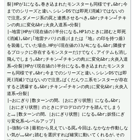
裂|HPが1になる｡巻き込まれたモンスターも同様です｡&br;今
までのシリーズと違い､シレンDSでは即死(消滅)ではないの
で注意｡ダメージ系の罠と連携させるべき｡&br;チキン→｢チキ
ンの肉｣に変化&br;火炎入道系→分裂|

|~地雷|HPが(現在値の)半分になる｡HP1のときに踏むと即死
(消滅)｡&br;｢地雷ナバリの盾｣(または『地』の印を持つ盾)
を装備していた場合､HPが(現在値の)3/4になる｡&br;隣接す
るブロックに存在するモンスターだけでなく､アイテムも消し
飛んでしまう｡&br;チキン→｢チキンの肉｣に変化&br;火炎入道
系→分裂|HPが(現在値の)半分になる｡巻き込まれたモンスタ
ーも同様です｡&br;今までのシリーズと違い､シレンDSでは即
死(消滅)ではないので注意｡ばくだんウニ系モンスターが存在
すると誘爆する｡&br;チキン→｢チキンの肉｣に変化&br;火炎入
道系→分裂|

|~おにぎり|数ターンの間､［おにぎり状態］になる｡&br;
［おにぎり状態］のときにデロデロのワナを踏んでしまう
と…｡|数ターンの間､［おにぎり状態］になる｡&br;妖怪にぎ
り変化系→レベルアップ|

|~強制バネ|最初から見えている罠｡今回は､なかなか作動しな
い気が…｡&br;踏むを選択すれば確実に動いてくれるが､その