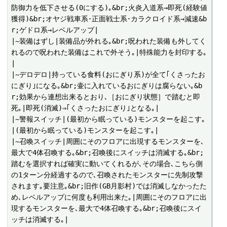
防御力を低下させる(0にする)｡&br;火炎入道系→即死(経験値
獲得)&br;オヤジ戦車系･正面戦士系･カラクロイド系→減速&b
r;ゲドロ系→レベルアップ|

|~装備はずし|装備品が外れる｡&br;呪われた装備も外してく
れるので呪われた装備はこれで外そう｡|特殊能力を封印する｡
|

|~デロデロ|持っている食料(おにぎり系)が全て｢くさったお
にぎり｣になる｡&br;壷に入れているおにぎりは腐らない｡&b
r;効果から連想出来るとおり､［おにぎり状態］で踏むと即
死｡|即死(消滅)⇒｢くさったおにぎり｣となる｡|

|~警報スイッチ|(最初から眠っている)モンスターを起こす｡
|(最初から眠っている)モンスターを起こす｡|

|~召喚スイッチ|周囲にそのフロアに出現するモンスターを､
最大で4体召喚する｡&br;召喚後にスイッチは消滅する｡&br;
踏むを選択すれば確実に動いてくれるが､その場合､こちら側
の1ターン分経過するので､召喚されたモンスターに先制攻撃
されます｡要注意｡&br;旧作(GB月影村)では消滅しなかったた
め､レベルアップに何度も利用出来た｡|周囲にそのフロアに出
現するモンスターを､最大で4体召喚する｡&br;召喚後にスイ
ッチは消滅する｡|
