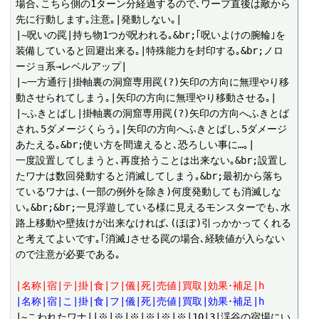
場合､こちら側の1ターン分経過するので､ワープ直後は敵から
先に行動します｡注意｡|発動しない｡|

|~呪いの罠|持ち物1つが呪われる｡&br;｢呪いよけの腕輪｣を
装備していると回避出来る｡|特殊能力を封印する｡&br;ノロ
ージョ系→レベルアップ|

|~一方通行|掛軸裏の洞窟専用罠(?)矢印の方向に無理やり移
動させられてしまう｡|矢印の方向に無理やり移動させる｡|

|~ふきとばし|掛軸裏の洞窟専用罠(?)矢印の方向へふきとば
され､5ダメージくらう｡|矢印の方向へふきとばし､5ダメージ
あたえる｡&br;使い方を間違えると､恐ろしい事に…｡|

一度設置してしまうと､再度拾うことは出来ない｡&br;設置し
たワナは数回発動すると消滅してしまう｡&br;最初から落ち
ているワナは､(一部の例外を除き)何度発動しても消滅しな
い｡&br;&br;一見浮遊している様に見えるモンスターでも､水
路上移動や壁抜けが出来なければ､(ほぼ)引っかかってくれる
と考えてよいです｡｢消滅｣させる罠の場合､経験値が入らない
ので注意が必要である｡

|名称|宿|テ|掛|食|フ|儀|死|売値|買取|効果･補足|h
|名称|宿|こ|掛|食|フ|儀|死|売値|買取|効果･補足|h
|~こわれたワナ||※|※|※|※|※|※|10|3|渓谷の宿場にい