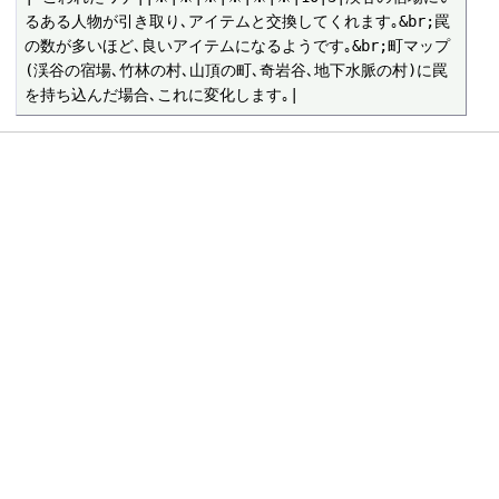
るある人物が引き取り､アイテムと交換してくれます｡&br;罠
の数が多いほど､良いアイテムになるようです｡&br;町マップ
(渓谷の宿場､竹林の村､山頂の町､奇岩谷､地下水脈の村)に罠