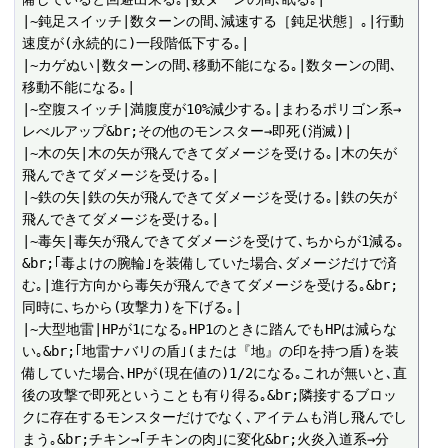
|~鈍足スイッチ|数ターンの間､減速する［鈍足状態］｡|行動
速度が(永続的に)一段階低下する｡|

|~カゲぬい|数ターンの間､移動不能になる｡|数ターンの間､
移動不能になる｡|

|~空腹スイッチ|満腹度が10%減少する｡|まわるポリゴン系→
レべルアップ&br;その他のモンスター→即死(消滅)|

|~木の矢|木の矢が飛んできてダメージを受ける｡|木の矢が
飛んできてダメージを受ける｡|

|~鉄の矢|鉄の矢が飛んできてダメージを受ける｡|鉄の矢が
飛んできてダメージを受ける｡|

|~毒矢|毒矢が飛んできてダメージを受けて､ちからが1減る｡
&br;｢毒よけの腕輪｣を装備していた場合､ダメージだけで済
む｡|進行方向から毒矢が飛んできてダメージを受ける｡&br;
同時に､ちから(攻撃力)を下げる｡|

|~大型地雷|HPが1になる｡HP1のときに踏んでもHPは減らな
い｡&br;｢地雷ナバリの盾｣(または『地』の印を持つ盾)を装
備していた場合､HPが(現在値の)1/2になる｡これが無いと､直
後の攻撃で即死ということも有り得る｡&br;隣接するブロッ
クに存在するモンスターだけでなく､アイテムも消し飛んでし
まう｡&br;チキン→｢チキンの肉｣に変化&br;火炎入道系→分