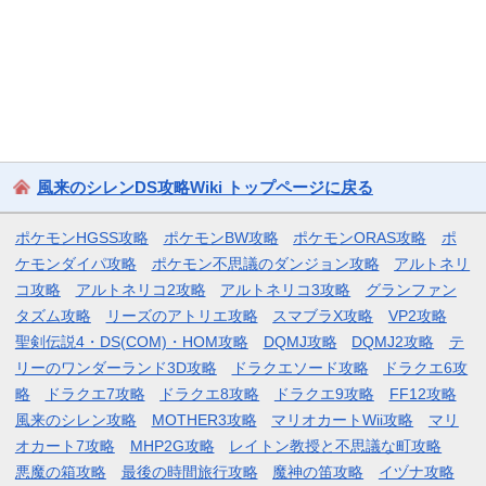
風来のシレンDS攻略Wiki トップページに戻る
ポケモンHGSS攻略
ポケモンBW攻略
ポケモンORAS攻略
ポ
ケモンダイパ攻略
ポケモン不思議のダンジョン攻略
アルトネリ
コ攻略
アルトネリコ2攻略
アルトネリコ3攻略
グランファン
タズム攻略
リーズのアトリエ攻略
スマブラX攻略
VP2攻略
聖剣伝説4・DS(COM)・HOM攻略
DQMJ攻略
DQMJ2攻略
テ
リーのワンダーランド3D攻略
ドラクエソード攻略
ドラクエ6攻
略
ドラクエ7攻略
ドラクエ8攻略
ドラクエ9攻略
FF12攻略
風来のシレン攻略
MOTHER3攻略
マリオカートWii攻略
マリ
オカート7攻略
MHP2G攻略
レイトン教授と不思議な町攻略
悪魔の箱攻略
最後の時間旅行攻略
魔神の笛攻略
イヅナ攻略