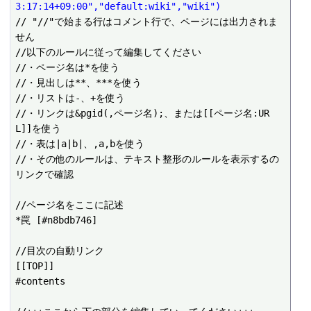
3:17:14+09:00","default:wiki","wiki")
// "//"で始まる行はコメント行で、ページには出力されま
せん

//以下のルールに従って編集してください

//・ページ名は*を使う

//・見出しは**、***を使う

//・リストは-、+を使う

//・リンクは&pgid(,ページ名);、または[[ページ名:UR
L]]を使う

//・表は|a|b|、,a,bを使う

//・その他のルールは、テキスト整形のルールを表示するの
リンクで確認

//ページ名をここに記述

*罠 [#n8bdb746]

//目次の自動リンク

[[TOP]]

#contents
