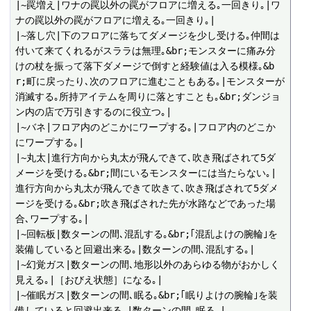
|~罠増え|ワナの罠以外の罠がフロアに増える｡一回きり｡|ワ
ナの罠以外の罠がフロアに増える｡一回きり｡|

|~落し穴|下のフロアに落ちてダメージを少し受ける｡仲間は
付いて来てくれるがスララは無理｡&br;モンスターに痛み分
けの杖を振って落下ダメージで倒すと経験値は入る模様｡&b
r;町に戻ったり､次のフロアに進むこともある｡|モンスターが
消滅する｡所持アイテムを周りに落とすことも｡&br;ダンジョ
ン内の店で万引きするのに役立つ｡|

|~バネ|フロア内のどこかにワープする｡|フロア内のどこか
にワープする｡|

|~丸太|進行方向から丸太が飛んできて､吹き飛ばされて5ダ
メージを受ける｡&br;間にいるモンスターには当たらない｡|
進行方向から丸太が飛んできて吹きて､吹き飛ばされて5ダメ
ージを受ける｡&br;吹き飛ばされた先が水路などであった場
合､ワープする｡|

|~回転板|数ターンの間､混乱する｡&br;｢混乱よけの腕輪｣を
装備していると回避出来る｡|数ターンの間､混乱する｡|

|~幻覚ガス|数ターンの間､地形以外のあらゆる物がおかしく
見える｡|［おびえ状態］になる｡|

|~催眠ガス|数ターンの間､眠る｡&br;｢眠りよけの腕輪｣を装
備していると回避出来る｡|数ターンの間､眠る｡|
