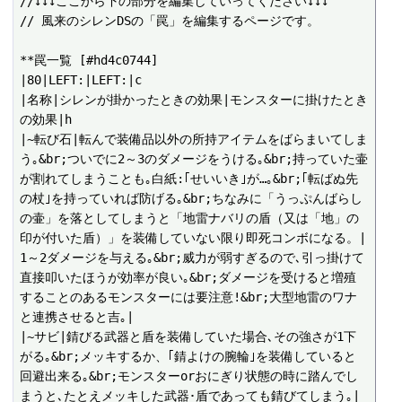
//↓↓↓ここから下の部分を編集していってください↓↓↓

// 風来のシレンDSの「罠」を編集するページです。

**罠一覧 [#hd4c0744]

|80|LEFT:|LEFT:|c

|名称|シレンが掛かったときの効果|モンスターに掛けたとき
の効果|h

|~転び石|転んで装備品以外の所持アイテムをばらまいてしま
う｡&br;ついでに2～3のダメージをうける｡&br;持っていた壷
が割れてしまうことも｡白紙:｢せいいき｣が…｡&br;｢転ばぬ先
の杖｣を持っていれば防げる｡&br;ちなみに「うっぷんばらし
の壷」を落としてしまうと「地雷ナバリの盾（又は「地」の
印が付いた盾）」を装備していない限り即死コンボになる。|
1～2ダメージを与える｡&br;威力が弱すぎるので､引っ掛けて
直接叩いたほうが効率が良い｡&br;ダメージを受けると増殖
することのあるモンスターには要注意!&br;大型地雷のワナ
と連携させると吉｡|

|~サビ|錆びる武器と盾を装備していた場合､その強さが1下
がる｡&br;メッキするか、｢錆よけの腕輪｣を装備していると
回避出来る｡&br;モンスターorおにぎり状態の時に踏んでし
まうと､たとえメッキした武器･盾であっても錆びてしまう｡|