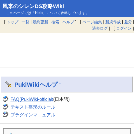
風来のシレンDS攻略Wiki
このページでは「Help」について攻略しています。
[
トップ
|
一覧
|
最終更新
|
検索
|
ヘルプ
] [
ページ編集
|
新規作成
|
差分
|
過去ログ
] [
ログイン
]
PukiWiki
ヘルプ
†
FAQ(PukiWiki-official)
(日本語)
テキスト整形のルール
プラグインマニュアル