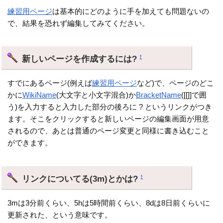
練習用ページ
は基本的にどのように手を加えても問題ないの
で、結果を恐れず編集してみてください。
新しいページを作成するには?
†
すでにあるページ(例えば
練習用ページ
など)で、ページのどこ
かに
WikiName
(大文字と小文字混合)か
BracketName
([[]]で囲
う)を入力すると入力した部分の後ろに ? というリンクがつき
ます。そこをクリックすると新しいページの編集画面が用意
されるので、あとは普通のページ変更と同様に書き込むこと
ができます。
リンクについてる(3m)とかは?
†
3mは3分前くらい、5hは5時間前くらい、8dは8日前くらいに
更新された、という意味です。