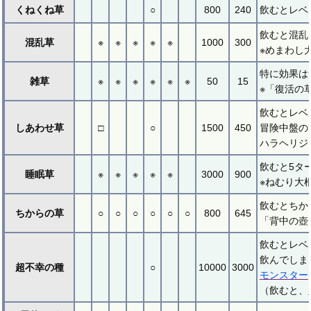
くねくね草
○
800
240
飲むとレベ
飲むと混乱
混乱草
※
※
※
※
※
1000
300
※めまわし
特に効果は
雑草
※
※
※
※
※
※
50
15
※「復活の
飲むとレベ
しあわせ草
□
○
1500
450
冒険中盤の
ハラヘリジ
飲むと5タ
睡眠草
※
※
※
※
※
3000
900
※ねむり大
飲むとちか
ちからの草
○
○
○
○
○
○
800
645
「背中の壺
飲むとレベ
飲んでしま
超不幸の種
○
10000
3000
モンスター
（飲むと、