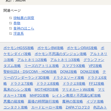
累計：368244
関連ページ
掛軸裏の洞窟
巻物
食神のほこら
浮遊系
ポケモンHGSS攻略
ポケモンBW攻略
ポケモンORAS攻略
ポ
ケモンダイパ攻略
ポケモン不思議のダンジョン攻略
アルトネリ
コ攻略
アルトネリコ2攻略
アルトネリコ3攻略
グランファン
タズム攻略
リーズのアトリエ攻略
スマブラX攻略
VP2攻略
聖剣伝説4・DS(COM)・HOM攻略
DQMJ攻略
DQMJ2攻略
テ
リーのワンダーランド3D攻略
ドラクエソード攻略
ドラクエ6攻
略
ドラクエ7攻略
ドラクエ8攻略
ドラクエ9攻略
FF12攻略
風来のシレン攻略
MOTHER3攻略
マリオカートWii攻略
マリ
オカート7攻略
MHP2G攻略
レイトン教授と不思議な町攻略
悪魔の箱攻略
最後の時間旅行攻略
魔神の笛攻略
イヅナ攻略
コンタクト攻略
カードヒーロー攻略
ZAPAブログ2.0
色読みト