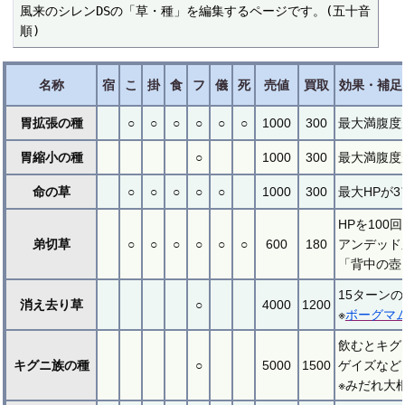
風来のシレンDSの「草・種」を編集するページです。(五十音
順)
名称
宿
こ
掛
食
フ
儀
死
売値
買取
効果・補足
胃拡張の種
○
○
○
○
○
○
1000
300
最大満腹度
胃縮小の種
○
1000
300
最大満腹度
命の草
○
○
○
○
○
1000
300
最大HPが
HPを10
弟切草
○
○
○
○
○
○
600
180
アンデッド
「背中の壺
15ターン
消え去り草
○
4000
1200
※
ボーグマ
飲むとキグ
キグニ族の種
○
5000
1500
ゲイズなど
※みだれ大