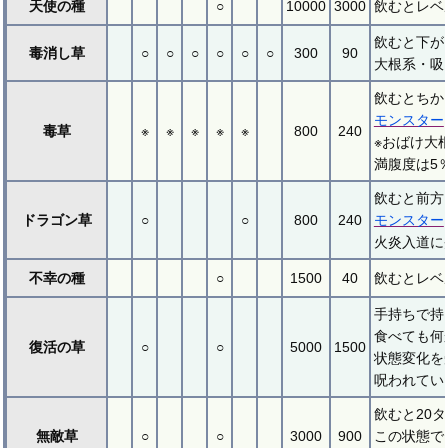
天使の種
○
10000
3000
飲むとレベ
飲むと下が
毒消し草
○
○
○
○
○
○
300
90
大根系・吸
飲むとちか
モンスター
毒草
※
※
※
※
※
800
240
※おばけ大
満腹度は5
飲むと前方
ドラゴン草
○
○
800
240
モンスター
火炎入道に
不幸の種
○
1500
40
飲むとレベ
手持ちで持
食べても何
復活の草
○
○
5000
1500
状態変化を
呪われてい
飲むと20
無敵草
○
○
3000
900
この状態で