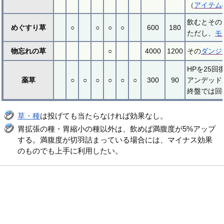
（
アイテム
飲むとその
めぐすり草
○
○
○
○
600
180
ただし、
モ
物忘れの草
○
4000
1200
その
ダンジ
HPを25
薬草
○
○
○
○
○
○
300
90
アンデッド
終盤では回
草・種
は投げても当たらなければ効果なし。
胃拡張の種・胃縮小の種以外は、飲めば満腹度が5%アップ
する。満腹度が切羽詰まっている場合には、マイナス効果
のものでも上手に利用したい。