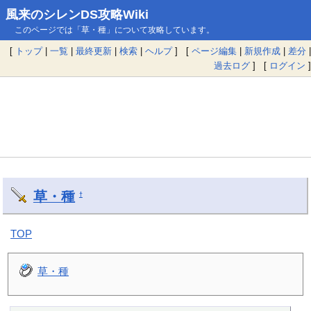
風来のシレンDS攻略Wiki
このページでは「草・種」について攻略しています。
[
トップ
|
一覧
|
最終更新
|
検索
|
ヘルプ
] [
ページ編集
|
新規作成
|
差分
|
過去ログ
] [
ログイン
]
草・種
†
TOP
草・種