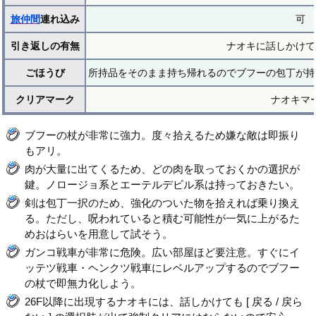
旅仲間
連れ込み
可
引き返しの有無
ナオキに話しかけて
ごほうび
所持品をそのまま持ち帰れるのでブフーの包丁が持
クリアマーク
ナオキマ
ブフーの杖が非常に強力。度々拾えるため嫌な敵は即振り
もアリ。
肉が大量に出てくるため、どの肉を取っておくかの選択が
鍵。ノロージョ系とエーテルデビル系は持っておきたい。
剣は包丁一択のため、強化のついた物を拾えれば乗り換え
る。ただし、呪われていると積む可能性が一気に上がるた
めおはらいを用意して試そう。
ガンコ戦車が非常に危険。広い部屋ほど要注意。すぐにイ
ッテツ戦車・ヘンクツ戦車にレベルアップするのでブフー
の杖で即無力化しよう。
26F以降に出現するナオキには、話しかけても [ 戻る / 戻ら