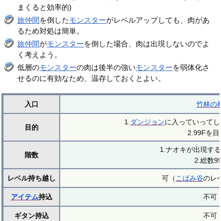
まくると効率的)
旅仲間
を倒した
モンスター
がレベルアップしても、肉があ
るため対処は簡単。
旅仲間
が
モンスター
を倒した場合、肉は出現しないのでよ
く考えよう。
低層の
モンスター
の肉は後半の強い
モンスター
を弱体化さ
せるのに有効なため、温存しておくとよい。
入口
竹林の
1.
ダンジョン
に入っていってし
目的
2.99Fを
1.ナオキが出現する
階数
2.総数9
レベル持ち越し
可（
こばみ谷
のレ
アイテム
持込
不可
ギタン持込
不可