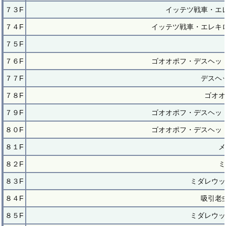
７３F
イッテツ戦車・エ
７４F
イッテツ戦車・エレキ
７５F
７６F
ゴオオポフ・デスヘッ
７７F
デスヘ
７８F
ゴオオ
７９F
ゴオオポフ・デスヘッ
８０F
ゴオオポフ・デスヘッ
８１F
メ
８２F
ミ
８３F
ミダレウッ
８４F
吸引老
８５F
ミダレウッ