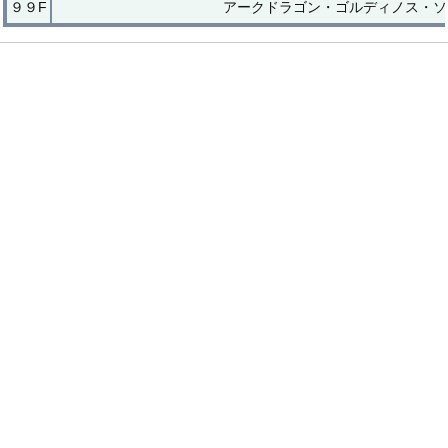
９９F
アークドラゴン・ゴルディノス・ソ