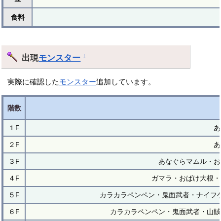
食料
出現
モンスター
†
実際に確認した
モンスター
追加しています。
階数
１F
あ
２F
あ
３F
あなぐらマムル・お
４F
ガマラ・おばけ大根・
５F
カラカラペンペン・鬼面武者・ナイフ
６F
カラカラペンペン・鬼面武者・山賊