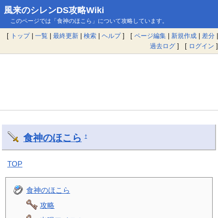
風来のシレンDS攻略Wiki
このページでは「食神のほこら」について攻略しています。
[
トップ
|
一覧
|
最終更新
|
検索
|
ヘルプ
] [
ページ編集
|
新規作成
|
差分
|
過去ログ
] [
ログイン
]
食神のほこら
†
TOP
食神のほこら
攻略