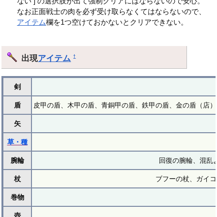
ない ] の選択肢が出て強制クリアにはならないので安心。
なお正面戦士の肉を必ず受け取らなくてはならないので、
アイテム
欄を1つ空けておかないとクリアできない。
出現
アイテム
†
剣
盾
皮甲の盾、木甲の盾、青銅甲の盾、鉄甲の盾、金の盾（店）
矢
草・種
腕輪
回復の腕輪、混乱
杖
ブフーの杖、ガイコ
巻物
壺