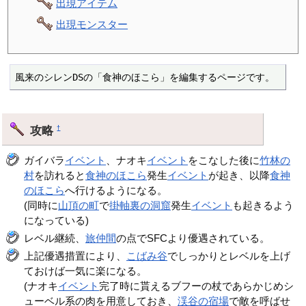
出現アイテム
出現モンスター
風来のシレンDSの「食神のほこら」を編集するページです。
攻略
†
ガイバラ
イベント
、ナオキ
イベント
をこなした後に
竹林の
村
を訪れると
食神のほこら
発生
イベント
が起き、以降
食神
のほこら
へ行けるようになる。
(同時に
山頂の町
で
掛軸裏の洞窟
発生
イベント
も起きるよう
になっている)
レベル継続、
旅仲間
の点でSFCより優遇されている。
上記優遇措置により、
こばみ谷
でしっかりとレベルを上げ
ておけば一気に楽になる。
(ナオキ
イベント
完了時に貰えるブフーの杖であらかじめシ
ューベル系の肉を用意しておき、
渓谷の宿場
で敵を呼ばせ