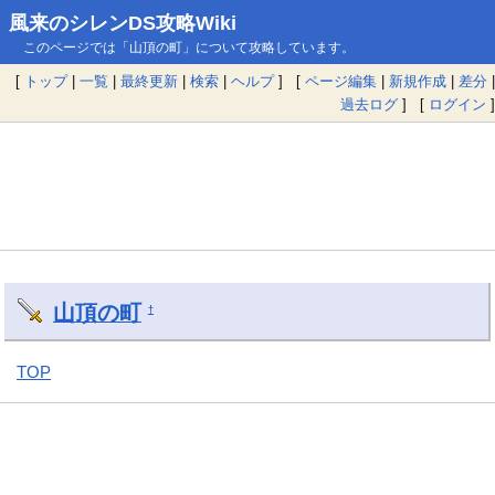
風来のシレンDS攻略Wiki
このページでは「山頂の町」について攻略しています。
[
トップ
|
一覧
|
最終更新
|
検索
|
ヘルプ
] [
ページ編集
|
新規作成
|
差分
|
過去ログ
] [
ログイン
]
山頂の町
†
TOP