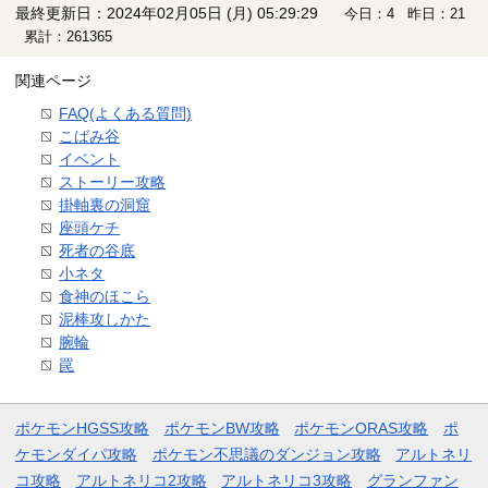
最終更新日：2024年02月05日 (月) 05:29:29
今日：4 昨日：21
累計：261365
関連ページ
FAQ(よくある質問)
こばみ谷
イベント
ストーリー攻略
掛軸裏の洞窟
座頭ケチ
死者の谷底
小ネタ
食神のほこら
泥棒攻しかた
腕輪
罠
ポケモンHGSS攻略
ポケモンBW攻略
ポケモンORAS攻略
ポ
ケモンダイパ攻略
ポケモン不思議のダンジョン攻略
アルトネリ
コ攻略
アルトネリコ2攻略
アルトネリコ3攻略
グランファン