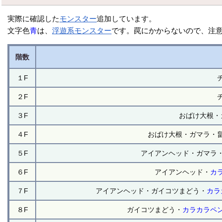
実際に確認した
モンスター
追加しています。
文字色
青
は、
浮遊系
モンスター
です。罠にかからないので、注意
階数
１F
２F
３F
おばけ大根・
４F
おばけ大根・ガマラ・
５F
アイアンヘッド・ガマラ
６F
アイアンヘッド・
カ
７F
アイアンヘッド・ガイコツまどう・
カラ
８F
ガイコツまどう・
カラカラペ