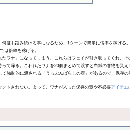
、何度も踏み続ける事になるため、1ターンで簡単に倍率を稼げる
までは倍率を稼げる。
れたワナ」になってしまう。これらはフェイが引き取ってくれ、そ
って帰る。こわれたワナを20個まとめて渡すと白紙の巻物を貰え
して強制的に渡される「うっぷんばらしの壺」があるので、保存の
ウントされない。よって、ワナが入った保存の壺や不必要
アイテム