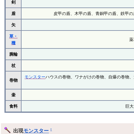
剣
盾
皮甲の盾、木甲の盾、青銅甲の盾、鉄甲の盾
矢
草・
薬
種
腕輪
杖
モンスター
ハウスの巻物、ワナがけの巻物、自爆の巻物、
巻物
壷
食料
巨大
出現
モンスター
†