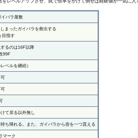
敵をレベルアップさせ、罠で倍率をかけて倒せば経験値が一気に入
ガイバラ屋敷
てしまったガイバラを救出する
Fを目指す
現するのは16F以降
数99F
のレベルを継続）
不可
不可
可
かけて戻る以外無し
が持ち帰れる。また、ガイバラから壺を一つ貰える
ラマーク