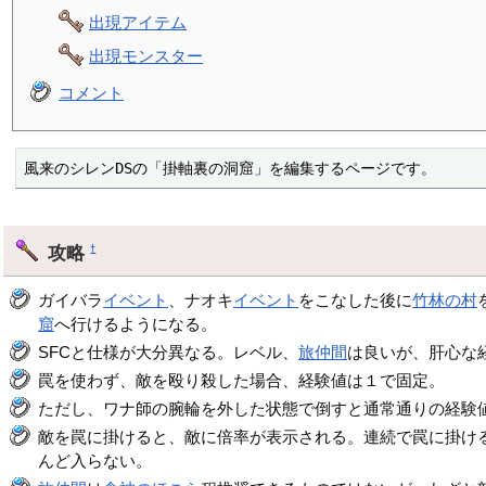
出現アイテム
出現モンスター
コメント
風来のシレンDSの「掛軸裏の洞窟」を編集するページです。
攻略
†
ガイバラ
イベント
、ナオキ
イベント
をこなした後に
竹林の村
窟
へ行けるようになる。
SFCと仕様が大分異なる。レベル、
旅仲間
は良いが、肝心な
罠を使わず、敵を殴り殺した場合、経験値は１で固定。
ただし、ワナ師の腕輪を外した状態で倒すと通常通りの経験
敵を罠に掛けると、敵に倍率が表示される。連続で罠に掛け
んど入らない。