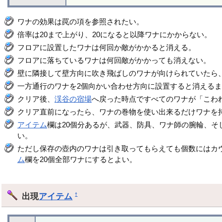
ワナの効果は罠の項を参照されたい。
倍率は20まで上がり、20になると以降ワナにかからない。
フロアに設置したワナは何回か敵がかかると消える。
フロアに落ちているワナは何回敵がかかっても消えない。
壁に隣接して壁方向に吹き飛ばしのワナが向けられていたら
一方通行のワナを2個向かい合わせ方向に設置すると消える
クリア後、
渓谷の宿場
へ戻った時点ですべてのワナが「こわ
クリア直前になったら、ワナの巻物を使い出来るだけワナを持
アイテム
欄は20個分あるが、武器、防具、ワナ師の腕輪、そ
い。
ただし保存の壺内のワナは引き取ってもらえても個数にはカ
ム
欄を20個全部ワナにするとよい。
出現
アイテム
†