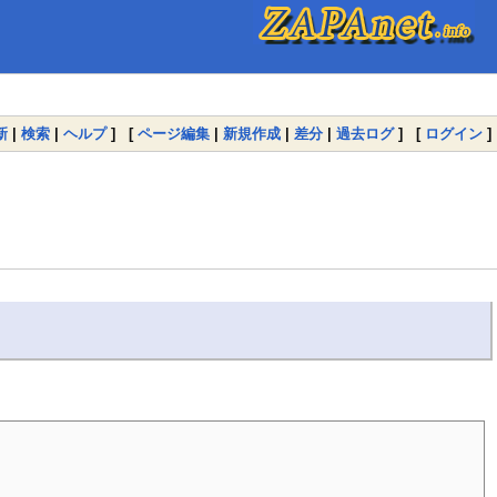
新
|
検索
|
ヘルプ
] [
ページ編集
|
新規作成
|
差分
|
過去ログ
] [
ログイン
]