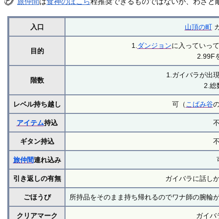
旅仲間
は
食神のほこら
程推奨できるものではないが、わざと
入口
山頂の町
1.
ダンジョン
に入っていっ
目的
2.99
1.ガイバラが出
階数
2.総
レベル持ち越し
可（
こばみ谷
アイテム
持込
ギタン持込
旅仲間
連れ込み
引き返しの有無
ガイバラに話し
ごほうび
所持品をそのまま持ち帰れるのでワナ師の腕輪
クリアマーク
ガイバ