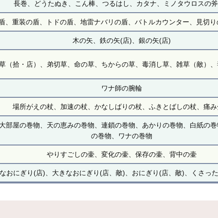
長巻、どうたぬき、こん棒、つるはし、カタナ、ミノタウロスの斧(
、重装の盾、トドの盾、地雷ナバリの盾、バトルカウンター、見切りの盾
木の矢、鉄の矢(店)、銀の矢(店)
草（拾・店）、弟切草、命の草、ちからの草、毒消し草、雑草（敵）、
ワナ師の腕輪
場所がえの杖、加速の杖、かなしばりの杖、ふきとばしの杖、痛み
大部屋の巻物、天の恵みの巻物、連鎖の巻物、あかりの巻物、白紙の巻
の巻物、ワナの巻物
やりすごしの壷、変化の壷、保存の壷、背中の壷
なおにぎり(店)、大きなおにぎり(店、敵)、おにぎり(店、敵)、くさった