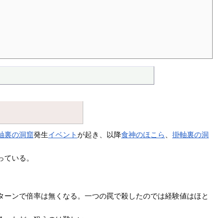
軸裏の洞窟
発生
イベント
が起き、以降
食神のほこら
、
掛軸裏の洞
っている。
ターンで倍率は無くなる。一つの罠で殺したのでは経験値はほと