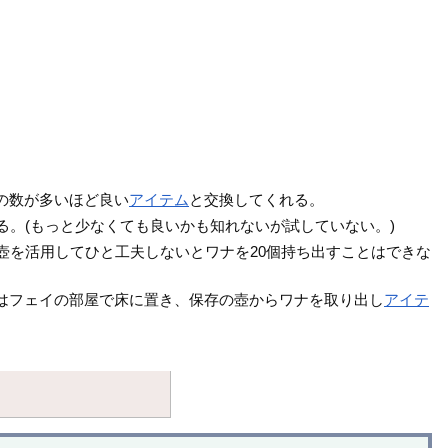
。
の数が多いほど良い
アイテム
と交換してくれる。
る。(もっと少なくても良いかも知れないが試していない。)
壺を活用してひと工夫しないとワナを20個持ち出すことはできな
はフェイの部屋で床に置き、保存の壺からワナを取り出し
アイテ