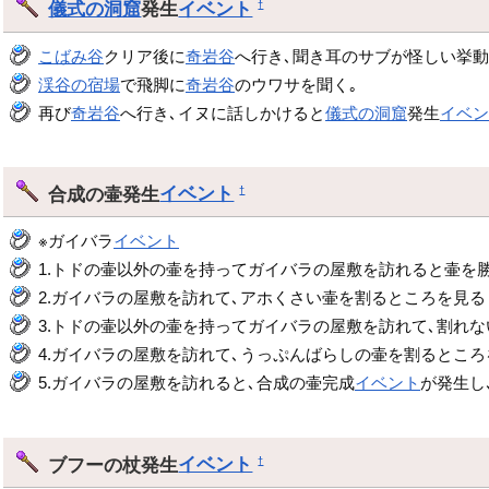
儀式の洞窟
発生
イベント
†
こばみ谷
クリア後に
奇岩谷
へ行き､聞き耳のサブが怪しい挙
渓谷の宿場
で飛脚に
奇岩谷
のウワサを聞く｡
再び
奇岩谷
へ行き､イヌに話しかけると
儀式の洞窟
発生
イベ
合成の壷発生
イベント
†
※ガイバラ
イベント
1.トドの壷以外の壷を持ってガイバラの屋敷を訪れると壷を
2.ガイバラの屋敷を訪れて､アホくさい壷を割るところを見る
3.トドの壷以外の壷を持ってガイバラの屋敷を訪れて､割れ
4.ガイバラの屋敷を訪れて､うっぷんばらしの壷を割るところ
5.ガイバラの屋敷を訪れると､合成の壷完成
イベント
が発生し
ブフーの杖発生
イベント
†