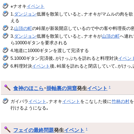
※ナオキ
イベント
1.
ダンジョン
低層を散策していると､ナオキがマムルの肉を欲
える
2.
山頂の町
の峠屋が新装開店しているので中の客や料理長の密
3.
ダンジョン
低層を散策していると､ナオキが
山頂の町
へ連れ
ら10000ギタンを要求される
4.地道に10000ギタンを渡して完済する
5.10000ギタン完済後､がけっぷちを訪れると料理対決
イベン
6.料理対決
イベント
後､峠屋を訪れると閉店していて､がけっ
食神のほこら
･
掛軸裏の洞窟
発生
イベント
†
ガイバラ
イベント
､ナオキ
イベント
をこなした後に
竹林の村
行けるようになる｡
フェイの最終問題
発生
イベント
†