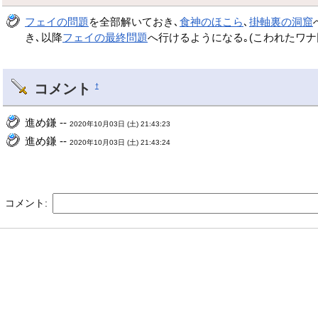
フェイの問題
を全部解いておき､
食神のほこら
､
掛軸裏の洞窟
き､以降
フェイの最終問題
へ行けるようになる｡(こわれたワナ
コメント
†
進め鎌 --
2020年10月03日 (土) 21:43:23
進め鎌 --
2020年10月03日 (土) 21:43:24
コメント: