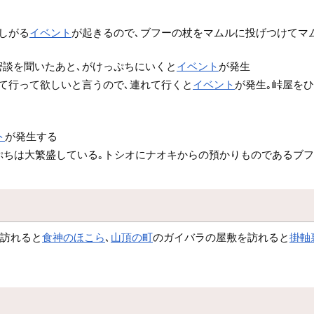
しがる
イベント
が起きるので､ブフーの杖をマムルに投げつけてマ
談を聞いたあと､がけっぷちにいくと
イベント
が発生
て行って欲しいと言うので､連れて行くと
イベント
が発生｡峠屋を
ト
が発生する
ぷちは大繁盛している｡トシオにナオキからの預かりものであるブフ
を訪れると
食神のほこら
､
山頂の町
のガイバラの屋敷を訪れると
掛軸