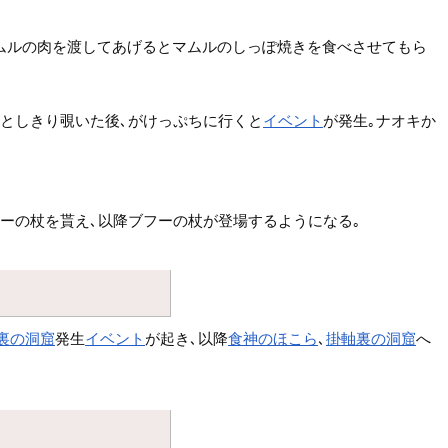
ムルの肉を渡してあげるとマムルのしっぽ焼きを食べさせてもら
ひとしきり覗いた後､がけっぷちに行くと
イベント
が発生｡ナオキか
ーの杖を貰え､以降ブフーの杖が登場するようになる｡
裏の洞窟
発生
イベント
が起き､以降
食神のほこら
､
掛軸裏の洞窟
へ