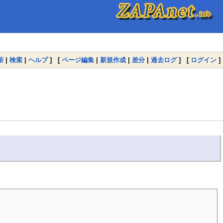
新
|
検索
|
ヘルプ
] [
ページ編集
|
新規作成
|
差分
|
過去ログ
] [
ログイン
]