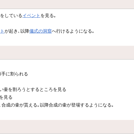
動をしている
イベント
を見る｡
ント
が起き､以降
儀式の洞窟
へ行けるようになる｡
勝手に割られる
ない壷を割ろうとするところを見る
を見る
､合成の壷が貰える｡以降合成の壷が登場するようになる｡