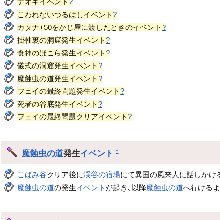
ナオキイベント
?
こわれないつるはしイベント
?
カタナ+50をかじ屋に渡したときのイベント
?
掛軸裏の洞窟発生イベント
?
食神のほこら発生イベント
?
儀式の洞窟発生イベント
?
魔蝕虫の道発生イベント
?
フェイの最終問題発生イベント
?
死者の谷底発生イベント
?
フェイの最終問題クリアイベント
?
魔蝕虫の道
発生
イベント
†
こばみ谷
クリア後に
渓谷の宿場
にて異国の風来人に話しかけ
魔蝕虫の道
の発生
イベント
が起き､以降
魔蝕虫の道
へ行けるよ