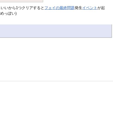
もいいから1つクリアすると
フェイの最終問題
発生
イベント
が起
めっぽい)