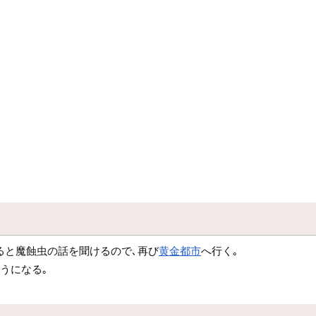
ると魔蝕虫の話を聞けるので､再び
黄金都市
へ行く｡
うになる｡