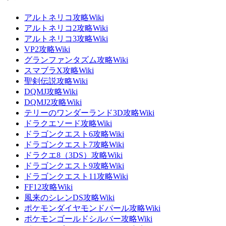
アルトネリコ攻略Wiki
アルトネリコ2攻略Wiki
アルトネリコ3攻略Wiki
VP2攻略Wiki
グランファンタズム攻略Wiki
スマブラX攻略Wiki
聖剣伝説攻略Wiki
DQMJ攻略Wiki
DQMJ2攻略Wiki
テリーのワンダーランド3D攻略Wiki
ドラクエソード攻略Wiki
ドラゴンクエスト6攻略Wiki
ドラゴンクエスト7攻略Wiki
ドラクエ8（3DS）攻略Wiki
ドラゴンクエスト9攻略Wiki
ドラゴンクエスト11攻略Wiki
FF12攻略Wiki
風来のシレンDS攻略Wiki
ポケモンダイヤモンドパール攻略Wiki
ポケモンゴールドシルバー攻略Wiki