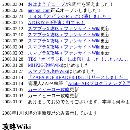
2008.03.04
おはようチューブ
が1周年を迎えました！
2008.02.26
airappli.com
正式オープンしました！
2008.02.23
ＴＢＳ「オビラジＲ」に出演しました！
2008.02.15
ATOKなら3倍速く打てる！
2008.02.12
スマブラX攻略＋ファンサイトWiki
更新
2008.02.10
スマブラX攻略＋ファンサイトWiki
更新
2008.02.08
スマブラX攻略＋ファンサイトWiki
更新
2008.02.04
スマブラX攻略＋ファンサイトWiki
更新
2008.02.03
スマブラX攻略＋ファンサイトWiki
更新
2008.01.28
TBS「オビラジR」に出演しました！…たぶん…
2008.01.28
MHP2G攻略Wiki
はじめました
2008.01.27
スマブラX攻略Wiki
はじめました
2008.01.14
「ZAPA PDF READER DS」リリースしました！
2008.01.14 管理人ZAPA執筆「
Adobe AIRプログラミング入
2008.01.05
カードヒーロー攻略
更新
2008.01.03 カードヒーロー攻略更新
2008.01.01 あけましておめでとうございます。本年も何
2008年1月以降の更新履歴のみ表示しています。
攻略Wiki