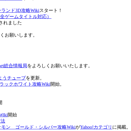
ンド3D攻略Wiki
スタート！
全ゲームタイトル対応）
されました
ろしくお願いします。
net総合情報局
をよろしくお願いいたします。
 おはようチューブ
を更新。
ラックホワイト攻略Wiki
開始。
。
開
ki
開始
方法
ケモン ゴールド・シルバー攻略Wiki
が
Yahoo!カテゴリ
に掲載。