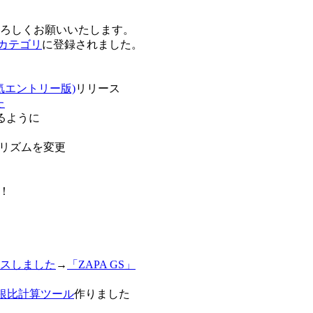
卒よろしくお願いいたします。
o!カテゴリ
に登録されました。
気エントリー版)
リリース
た
るように
リズムを変更
！
スしました
→
「ZAPA GS」
白銀比計算ツール
作りました