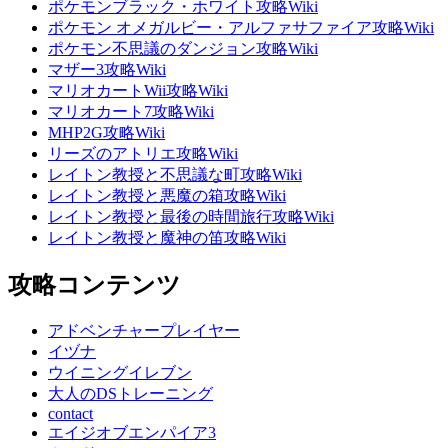
ポケモンブラック・ホワイト攻略Wiki
ポケモン オメガルビー・アルファサファイア攻略Wiki
ポケモン不思議のダンジョン攻略Wiki
マザー3攻略Wiki
マリオカートWii攻略Wiki
マリオカート7攻略Wiki
MHP2G攻略Wiki
リーズのアトリエ攻略Wiki
レイトン教授と不思議な町攻略Wiki
レイトン教授と悪魔の箱攻略Wiki
レイトン教授と最後の時間旅行攻略Wiki
レイトン教授と魔神の笛攻略Wiki
攻略コンテンツ
アドベンチャープレイヤー
イヅナ
ウイニングイレブン
大人のDSトレーニング
contact
エイジオブエンパイア3