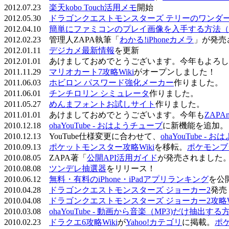
2012.07.23
楽天kobo Touch活用メモ
開始
2012.05.30
ドラゴンクエストモンスターズ テリーのワンダーラ
2012.04.10
簡単にファミコンのプレイ画像を入手する方法（
2012.02.23 管理人ZAPA執筆「
わかる!iPhoneカメラ
」が発売
2012.01.11
デジカメ最新情報
を更新
2012.01.01 あけましておめでとうございます。今年もよ
2011.11.29
マリオカート7攻略Wiki
がオープンしました！
2011.06.03
ホビロン パスワード強化メーカー
作りました。
2011.06.01
チンチロリン シミュレータ
作りました。
2011.05.27
めんまフォントお試しサイト
作りました。
2011.01.01 あけましておめでとうございます。今年も
ZAPA
2010.12.18
ohaYouTube - おはようチューブ
に新機能を追加。
2010.12.13 YouTube仕様変更に合わせて、
ohaYouTube -
2010.09.13
ポケットモンスター攻略Wiki
を移転。
ポケモンブ
2010.08.05 ZAPA著「
公開API活用ガイド
が発売されました
2010.08.08
ツンデレ抽選器
をリリース！
2010.06.12
無料・有料のiPhone・iPadアプリランキング
を公
2010.04.28
ドラゴンクエストモンスターズ ジョーカー2
発売
2010.04.08
ドラゴンクエストモンスターズ ジョーカー2攻略Wi
2010.03.08
ohaYouTube - 動画から音楽（MP3)だけ抽出する
2010.02.23
ドラクエ6攻略Wiki
が
Yahoo!カテゴリ
に掲載。
ポ