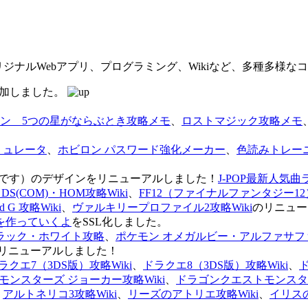
オリジナルWebアプリ、プログラミング、Wikiなど、多種多様
を追加しました。
ン 5つの星がならぶとき攻略メモ
、
ロストマジック攻略メモ
ミュレータ
、
ホビロン パスワード強化メーカー
、
色読みトレー
のページです）のデザインをリニューアルしました！
J-POP最新人気曲
S(COM)・HOM攻略Wiki
、
FF12（ファイナルファンタジー12）
G 攻略Wiki
、
ヴァルキリープロファイル2攻略Wiki
のリニュー
を作っていくよ
をSSL化しました。
ラック・ホワイト攻略
、
ポケモン オメガルビー・アルファサフ
リニューアルしました！
ラクエ7（3DS版）攻略Wiki
、
ドラクエ8（3DS版）攻略Wiki
、
ンスターズ ジョーカー攻略Wiki
、
ドラゴンクエストモンスター
、
アルトネリコ3攻略Wiki
、
リーズのアトリエ攻略Wiki
、
イリス