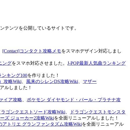
なコンテンツを公開しているサイトです。
、
[Contact]コンタクト攻略メモ
をスマホデザイン対応しまし
ニング
をスマホ対応させました。
J-POP最新人気曲ランキング
ランキング100
を作りました！
攻略Wiki
、
風来のシレンDS攻略Wiki
、
マザー
アルしました！
ァイア攻略
、
ポケモン ダイヤモンド・パール・プラチナ攻
ドラゴンクエストソード攻略Wiki
、
ドラゴンクエストモンスタ
ズ ジョーカー2攻略Wiki
を全面リニューアルしました！
のアトリエ グランファンタズム攻略Wiki
を全面リニューアル