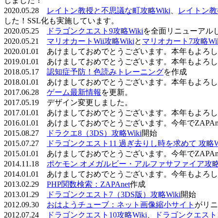
しました！
2020.05.28
レイトン教授と不思議な町攻略Wiki
、
レイトン教
した！SSL化も実施しています。
2020.05.25
ドラゴンクエスト9攻略Wiki
を全面リニューアル
2020.05.21
マリオカートWii攻略Wiki
と
マリオカート7攻略Wik
2020.01.01 あけましておめでとうございます。本年もよ
2019.01.01 あけましておめでとうございます。本年もよ
2018.05.17
認知症予防！色読みトレーニング
を作成
2018.01.01 あけましておめでとうございます。本年もよ
2017.06.28
ゲーム最新情報
を更新。
2017.05.19 デザイン変更しました。
2017.01.01 あけましておめでとうございます。本年もよ
2016.01.01 あけましておめでとうございます。今年でZAP
2015.08.27
ドラクエ8（3DS）攻略Wiki
開始
2015.07.27
ドラゴンクエスト11 過ぎ去りし時を求めて 攻略Wi
2015.01.01 あけましておめでとうございます。今年でZAP
2014.11.18
ポケモン オメガルビー・アルファサファイア攻略W
2014.01.01 あけましておめでとうございます。今年もよ
2013.02.29
PHP関数検索：ZAPAnet
作成
2013.01.29
ドラゴンクエスト7（3DS版）攻略Wiki
開始
2012.09.30
おはようチューブ：ネット画像縮小サイト
がリニ
2012.07.24
ドラゴンクエスト10攻略Wiki
、
ドラゴンクエスト11