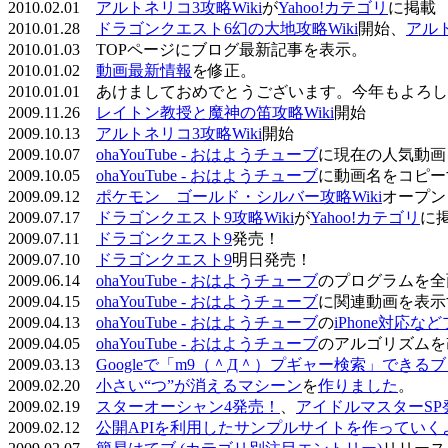
2010.02.01
アルトネリコ3攻略Wiki
が
Yahoo!カテゴリ
に掲載
2010.01.28
ドラゴンクエスト6幻の大地攻略Wiki
開始、
アル
2010.01.03 TOPページにブログ最新記事を表示。
2010.01.02
動画最新情報
を修正。
2010.01.01 あけましておめでとうございます。今年もよ
2009.11.26
レイトン教授と魔神の笛攻略Wiki
開始
2009.10.13
アルトネリコ3攻略Wiki
開始
2009.10.07
ohaYouTube - おはようチューブ
に現在の人気動画
2009.10.05
ohaYouTube - おはようチューブ
に動画名をコピー
2009.09.12
ポケモン ゴールド・シルバー攻略Wiki
オープン
2009.07.17
ドラゴンクエスト9攻略Wiki
が
Yahoo!カテゴリ
に
2009.07.11
ドラゴンクエスト9
発売！
2009.07.10
ドラゴンクエスト9
明日発売！
2009.06.14
ohaYouTube - おはようチューブ
のプログラムを全
2009.04.15
ohaYouTube - おはようチューブ
に関連動画を表示
2009.04.13
ohaYouTube - おはようチューブ
の
iPhone対応
2009.04.05
ohaYouTube - おはようチューブ
のアルゴリズムを
2009.03.13
Googleで「m9（＾Д＾）プギャー検索」できる
2009.02.20
小さい“つ”が消えるマシーン
を
作りました
。
2009.02.19
スターオーシャン4発売！
、
アイドルマスターSP
2009.02.12
公開APIを利用したサンプルサイトを作っていく