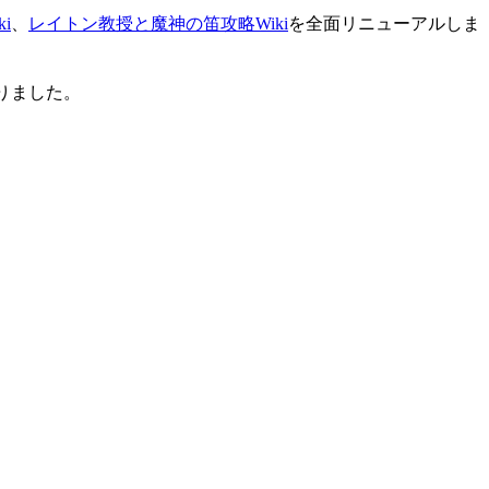
i
、
レイトン教授と魔神の笛攻略Wiki
を全面リニューアルしま
りました。