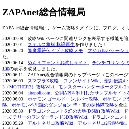
ZAPAnet総合情報局
ZAPAnet総合情報局は、ゲーム攻略をメインに、ブログ、
2020.07.08 攻略Wikiページに関連リンクを表示する機能
2020.07.01
ステルス将棋 棋譜再生
を作りました！
2020.06.20
降魔霊符伝イヅナ攻略メモ
、
マジカルバケーショ
た。
2020.06.14
めんまフォントお試しサイト
、
チンチロリン シ
100
の表示を改良しました。
2020.06.11 ZAPAnet総合情報局のトップページ（こ
2020.06.09
スマブラX攻略＋ファンサイトWiki
、
聖剣伝説4・D
3（MOTHER3）攻略Wiki
、
モンスターハンターポータブル 2nd 
2020.06.04
airappli.com
、
公開APIを利用したサンプルサイト
2020.06.03
ポケモン ゴールド・シルバー攻略
、
ポケモン ブ
略
、
ポケモン不思議のダンジョン 時・闇の探検隊攻略
を全面
2020.05.30
ドラゴンクエスト6 幻の大地(DS版) 攻略Wiki
、
ド
ーズ テリーのワンダーランド3D攻略Wiki
、
ドラゴンクエストモ
2020.05.29
アルトネリコ攻略Wiki
、
アルトネリコ2攻略Wiki