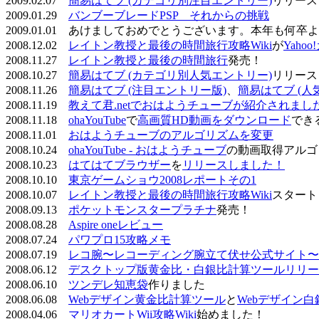
2009.02.07
簡易はてブ (カテゴリ別注目エントリー)
リリース
2009.01.29
バンブーブレードPSP それからの挑戦
2009.01.01 あけましておめでとうございます。本年も何
2008.12.02
レイトン教授と最後の時間旅行攻略Wiki
が
Yaho
2008.11.27
レイトン教授と最後の時間旅行
発売！
2008.10.27
簡易はてブ (カテゴリ別人気エントリー)
リリース
2008.11.26
簡易はてブ (注目エントリー版)
、
簡易はてブ (人
2008.11.19
教えて君.netでおはようチューブが紹介されまし
2008.11.18
ohaYouTube
で
高画質HD動画をダウンロード
でき
2008.11.01
おはようチューブのアルゴリズムを変更
2008.10.24
ohaYouTube - おはようチューブ
の動画取得アルゴ
2008.10.23
はてはてブラウザー
を
リリースしました！
2008.10.10
東京ゲームショウ2008レポートその1
2008.10.07
レイトン教授と最後の時間旅行攻略Wiki
スタート
2008.09.13
ポケットモンスタープラチナ
発売！
2008.08.28
Aspire oneレビュー
2008.07.24
パワプロ15攻略メモ
2008.07.19
レコ腕〜レコーディング腕立て伏せ公式サイト〜
2008.06.12
デスクトップ版黄金比・白銀比計算ツールリリー
2008.06.10
ツンデレ知恵袋
作りました
2008.06.08
Webデザイン黄金比計算ツール
と
Webデザイン
2008.04.06
マリオカートWii攻略Wiki
始めました！