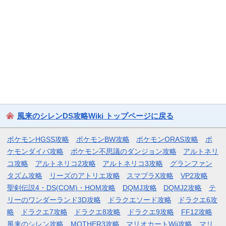
風来のシレンDS攻略Wiki トップページに戻る
ポケモンHGSS攻略
ポケモンBW攻略
ポケモンORAS攻略
ポ
ケモンダイパ攻略
ポケモン不思議のダンジョン攻略
アルトネリ
コ攻略
アルトネリコ2攻略
アルトネリコ3攻略
グランファン
タズム攻略
リーズのアトリエ攻略
スマブラX攻略
VP2攻略
聖剣伝説4・DS(COM)・HOM攻略
DQMJ攻略
DQMJ2攻略
テ
リーのワンダーランド3D攻略
ドラクエソード攻略
ドラクエ6攻
略
ドラクエ7攻略
ドラクエ8攻略
ドラクエ9攻略
FF12攻略
風来のシレン攻略
MOTHER3攻略
マリオカートWii攻略
マリ