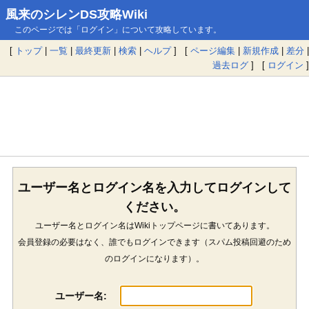
風来のシレンDS攻略Wiki
このページでは「ログイン」について攻略しています。
[
トップ
|
一覧
|
最終更新
|
検索
|
ヘルプ
] [
ページ編集
|
新規作成
|
差分
|
過去ログ
] [
ログイン
]
ユーザー名とログイン名を入力してログインして
ください。
ユーザー名とログイン名はWikiトップページに書いてあります。
会員登録の必要はなく、誰でもログインできます（スパム投稿回避のため
のログインになります）。
ユーザー名: