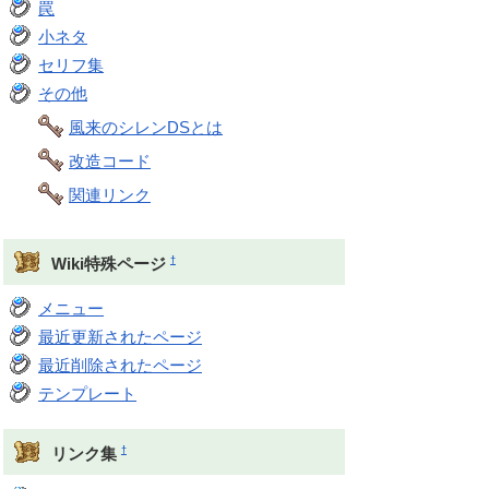
罠
小ネタ
セリフ集
その他
風来のシレンDSとは
改造コード
関連リンク
†
Wiki特殊ページ
メニュー
最近更新されたページ
最近削除されたページ
テンプレート
†
リンク集