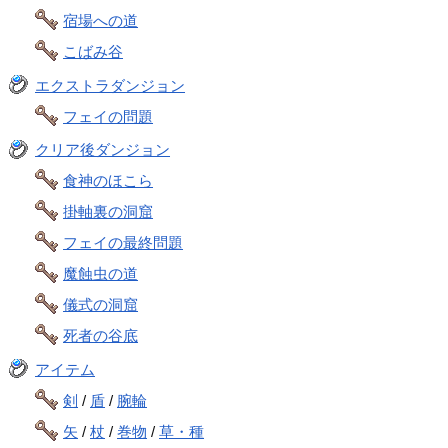
宿場への道
こばみ谷
エクストラダンジョン
フェイの問題
クリア後ダンジョン
食神のほこら
掛軸裏の洞窟
フェイの最終問題
魔蝕虫の道
儀式の洞窟
死者の谷底
アイテム
剣
/
盾
/
腕輪
矢
/
杖
/
巻物
/
草・種