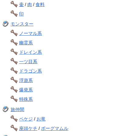
壷
/
肉
/
食料
印
モンスター
ノーマル系
幽霊系
ドレイン系
一ツ目系
ドラゴン系
浮遊系
爆発系
特殊系
旅仲間
ペケジ
/
お竜
座頭ケチ
/
ボーグマムル