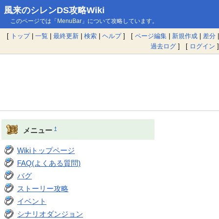
風来のシレンDS攻略Wiki
このページでは「MenuBar」について攻略しています。
[
トップ
|
一覧
|
最終更新
|
検索
|
ヘルプ
] [
ページ編集
|
新規作成
|
差分
|
過去ログ
] [
ログイン
]
†
メニュー
Wikiトップページ
FAQ(よくある質問)
バグ
ストーリー攻略
イベント
シナリオダンジョン