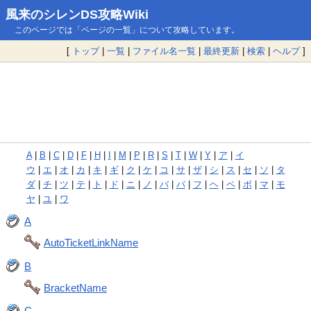
風来のシレンDS攻略Wiki
このページでは「ページの一覧」について攻略しています。
[
トップ
|
一覧
|
ファイル名一覧
|
最終更新
|
検索
|
ヘルプ
]
A
|
B
|
C
|
D
|
F
|
H
|
I
|
M
|
P
|
R
|
S
|
T
|
W
|
Y
|
ア
|
イ
ウ
|
エ
|
オ
|
カ
|
キ
|
ギ
|
ク
|
ケ
|
コ
|
サ
|
ザ
|
シ
|
ス
|
セ
|
ソ
|
タ
ダ
|
チ
|
ツ
|
テ
|
ト
|
ド
|
ニ
|
ノ
|
バ
|
パ
|
フ
|
ヘ
|
ペ
|
ボ
|
マ
|
モ
ヤ
|
ユ
|
ワ
A
AutoTicketLinkName
B
BracketName
C