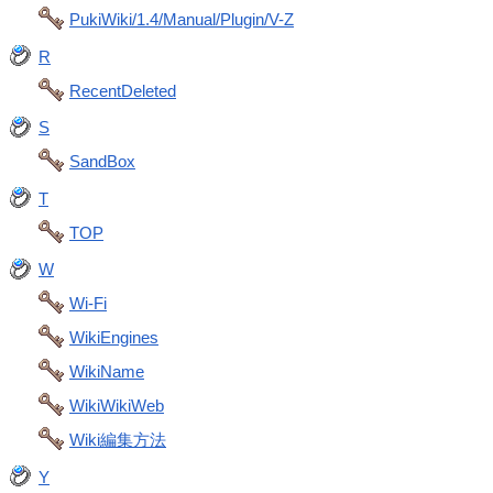
PukiWiki/1.4/Manual/Plugin/V-Z
R
RecentDeleted
S
SandBox
T
TOP
W
Wi-Fi
WikiEngines
WikiName
WikiWikiWeb
Wiki編集方法
Y