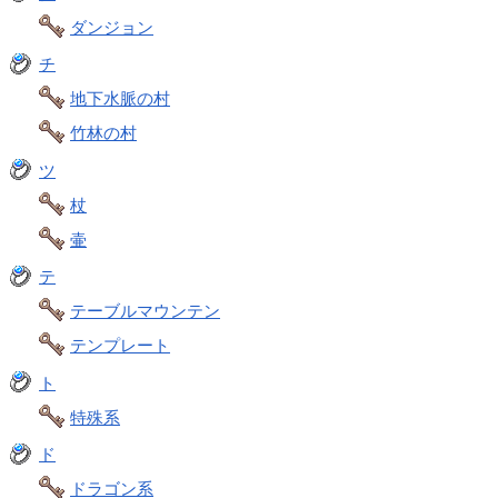
ダンジョン
チ
地下水脈の村
竹林の村
ツ
杖
壷
テ
テーブルマウンテン
テンプレート
ト
特殊系
ド
ドラゴン系