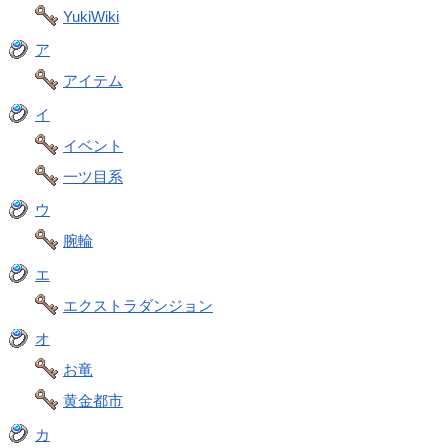
YukiWiki
ア
アイテム
イ
イベント
一ツ目系
ウ
腕輪
エ
エクストラダンジョン
オ
お竜
黄金都市
カ