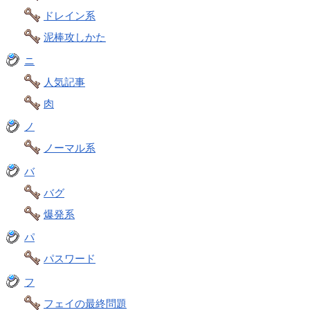
ドレイン系
泥棒攻しかた
ニ
人気記事
肉
ノ
ノーマル系
バ
バグ
爆発系
パ
パスワード
フ
フェイの最終問題