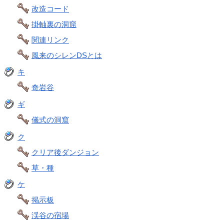
改造コード
掛軸裏の洞窟
関連リンク
風来のシレンDSとは
キ
奇岩谷
ギ
儀式の洞窟
ク
クリア後ダンジョン
草・種
ケ
掲示板
渓谷の宿場