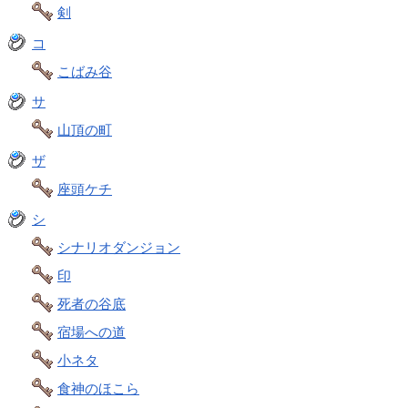
剣
コ
こばみ谷
サ
山頂の町
ザ
座頭ケチ
シ
シナリオダンジョン
印
死者の谷底
宿場への道
小ネタ
食神のほこら