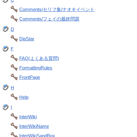
Comments/セリフ集/ナオキイベント
Comments/フェイの最終問題
D
DipStar
F
FAQ(よくある質問)
FormattingRules
FrontPage
H
Help
I
InterWiki
InterWikiName
InterWikiSandBox