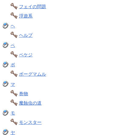
フェイの問題
浮遊系
ヘ
ヘルプ
ペ
ペケジ
ボ
ボーグマムル
マ
巻物
魔蝕虫の道
モ
モンスター
ヤ