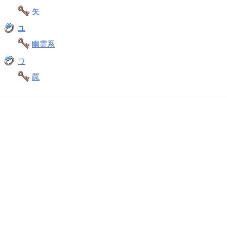
矢
ユ
幽霊系
ワ
罠