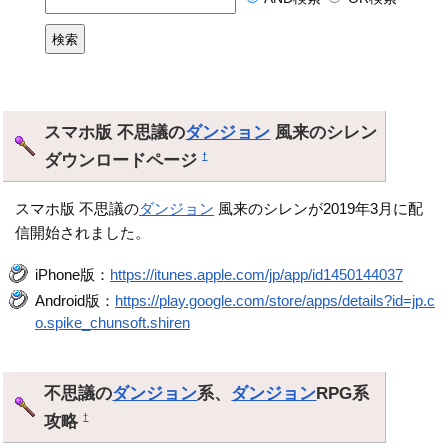
スマホ版 不思議の
ダンジョン
風来のシレン
ダウンロードページ
†
スマホ版 不思議の
ダンジョン
風来のシレンが2019年3月に配
信開始されました。
iPhone版：
https://itunes.apple.com/jp/app/id1450144037
Android版：
https://play.google.com/store/apps/details?id=jp.c
o.spike_chunsoft.shiren
不思議の
ダンジョン
系、
ダンジョン
RPG系
攻略
†