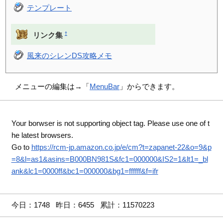
テンプレート
†
リンク集
風来のシレンDS攻略メモ
メニューの編集は→「
MenuBar
」からできます。
Your borwser is not supporting object tag. Please use one of t
he latest browsers.
Go to
https://rcm-jp.amazon.co.jp/e/cm?t=zapanet-22&o=9&p
=8&l=as1&asins=B000BN981S&fc1=000000&IS2=1&lt1=_bl
ank&lc1=0000ff&bc1=000000&bg1=ffffff&f=ifr
今日：1748 昨日：6455 累計：11570223