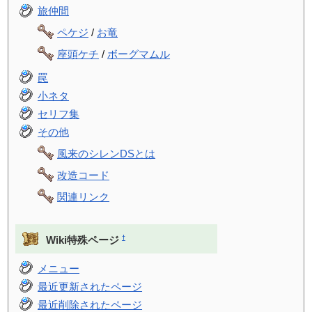
旅仲間
ペケジ
/
お竜
座頭ケチ
/
ボーグマムル
罠
小ネタ
セリフ集
その他
風来のシレンDSとは
改造コード
関連リンク
†
Wiki特殊ページ
メニュー
最近更新されたページ
最近削除されたページ