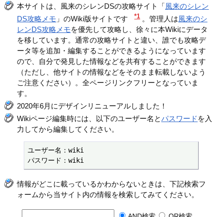
本サイトは、風来のシレンDSの攻略サイト「
風来のシレン
*1
DS攻略メモ
」のWiki版サイトです
。管理人は
風来のシ
レンDS攻略メモ
を優先して攻略し、徐々に本Wikiにデータ
を移しています。通常の攻略サイトと違い、誰でも攻略デ
ータ等を追加・編集することができるようになっています
ので、自分で発見した情報などを共有することができます
（ただし、他サイトの情報などをそのまま転載しないよう
ご注意ください）。全ページリンクフリーとなっていま
す。
2020年6月にデザインリニューアルしました！
Wikiページ編集時には、以下のユーザー名と
パスワード
を入
力してから編集してください。
ユーザー名：wiki

パスワード：wiki
情報がどこに載っているかわからないときは、下記検索フ
ォームから当サイト内の情報を検索してみてください。
AND検索
OR検索