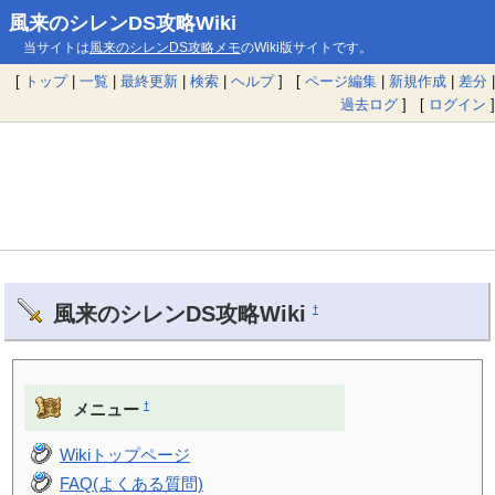
風来のシレンDS攻略Wiki
当サイトは
風来のシレンDS攻略メモ
のWiki版サイトです。
[
トップ
|
一覧
|
最終更新
|
検索
|
ヘルプ
] [
ページ編集
|
新規作成
|
差分
|
過去ログ
] [
ログイン
]
風来のシレンDS攻略Wiki
†
†
メニュー
Wikiトップページ
FAQ(よくある質問)