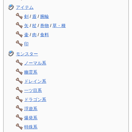
アイテム
剣
/
盾
/
腕輪
矢
/
杖
/
巻物
/
草・種
壷
/
肉
/
食料
印
モンスター
ノーマル系
幽霊系
ドレイン系
一ツ目系
ドラゴン系
浮遊系
爆発系
特殊系