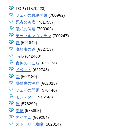
TOP (11570223)
フェイの最終問題
(780962)
死者の谷底
(761759)
儀式の洞窟
(703006)
テーブルマウンテン
(700247)
剣
(694649)
魔蝕虫の道
(652713)
Help
(642469)
食神のほこら
(635724)
イベント
(622748)
壷
(602180)
掛軸裏の洞窟
(602028)
フェイの問題
(578448)
モンスター
(576448)
盾
(576299)
巻物
(575605)
アイテム
(569054)
ストーリー攻略
(562914)