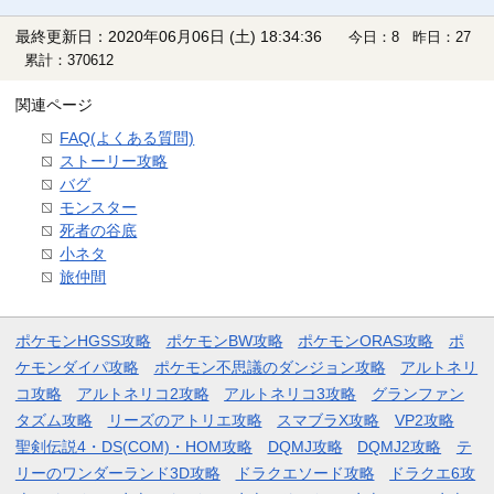
最終更新日：2020年06月06日 (土) 18:34:36
今日：8 昨日：27
累計：370612
関連ページ
FAQ(よくある質問)
ストーリー攻略
バグ
モンスター
死者の谷底
小ネタ
旅仲間
ポケモンHGSS攻略
ポケモンBW攻略
ポケモンORAS攻略
ポ
ケモンダイパ攻略
ポケモン不思議のダンジョン攻略
アルトネリ
コ攻略
アルトネリコ2攻略
アルトネリコ3攻略
グランファン
タズム攻略
リーズのアトリエ攻略
スマブラX攻略
VP2攻略
聖剣伝説4・DS(COM)・HOM攻略
DQMJ攻略
DQMJ2攻略
テ
リーのワンダーランド3D攻略
ドラクエソード攻略
ドラクエ6攻