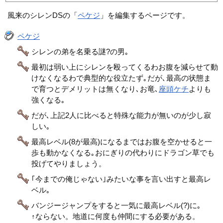
風来のシレンDSの「
ペケジ
」を編集するページです。
ペケジ
シレンの弟を名乗る謎?の男｡
最初は弱い上にシレンを殴ってくるわお腹を減らせて動
けなくなるわで典型的な役立たず｡だが､最高の状態ま
で育つとデメリットは無くなり､お竜､
座頭ケチ
よりも
強くなる｡
だが､上記2人に比べると特殊な能力が無いのが少し寂
しい｡
最高レベル(8が最高)になるまではお腹を空かせると一
歩も動かなくなる｡おにぎりの代わりにドラゴン草でも
投げてやりましょう。
｢今までの俺じゃない｣みたいな事を言い出すと最高レ
ベル｡
バンジージャンプをすると一気に最高レベル(?)に｡
↑ならない。地道に何度も仲間にする必要がある。