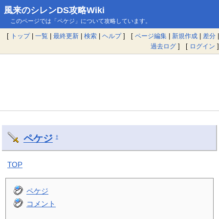
風来のシレンDS攻略Wiki
このページでは「ペケジ」について攻略しています。
[
トップ
|
一覧
|
最終更新
|
検索
|
ヘルプ
] [
ページ編集
|
新規作成
|
差分
|
過去ログ
] [
ログイン
]
ペケジ
†
TOP
ペケジ
コメント