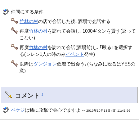
仲間にする条件
竹林の村
の店で会話した後､酒場で会話する
再度
竹林の村
を訪れて会話し､1000ギタンを貸す(返って
こない)
再度
竹林の村
を訪れて会話(酒場前)し､｢殴る｣を選択す
る(シレン1人の時のみ
イベント
発生)
以降は
ダンジョン
低層で出会う｡(ちなみに殴るはYESの
意)
コメント
†
ペケジ
は稀に攻撃で会心でますよ --
2019年10月13日 (日) 11:41:56