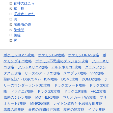
食神のほこら
草・種
泥棒攻しかた
肉
魔蝕虫の道
旅仲間
腕輪
罠
ポケモンHGSS攻略
ポケモンBW攻略
ポケモンORAS攻略
ポ
ケモンダイパ攻略
ポケモン不思議のダンジョン攻略
アルトネリ
コ攻略
アルトネリコ2攻略
アルトネリコ3攻略
グランファン
タズム攻略
リーズのアトリエ攻略
スマブラX攻略
VP2攻略
聖剣伝説4・DS(COM)・HOM攻略
DQMJ攻略
DQMJ2攻略
テ
リーのワンダーランド3D攻略
ドラクエソード攻略
ドラクエ6攻
略
ドラクエ7攻略
ドラクエ8攻略
ドラクエ9攻略
FF12攻略
風来のシレン攻略
MOTHER3攻略
マリオカートWii攻略
マリ
オカート7攻略
MHP2G攻略
レイトン教授と不思議な町攻略
悪魔の箱攻略
最後の時間旅行攻略
魔神の笛攻略
イヅナ攻略