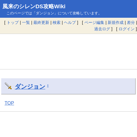
風来のシレンDS攻略Wiki
このページでは「ダンジョン」について攻略しています。
[
トップ
|
一覧
|
最終更新
|
検索
|
ヘルプ
] [
ページ編集
|
新規作成
|
差分
|
過去ログ
] [
ログイン
]
ダンジョン
†
TOP