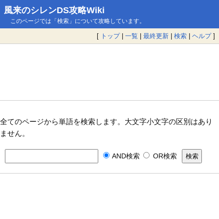
風来のシレンDS攻略Wiki
このページでは「検索」について攻略しています。
[
トップ
|
一覧
|
最終更新
|
検索
|
ヘルプ
]
全てのページから単語を検索します。大文字小文字の区別はあり
ません。
AND検索
OR検索