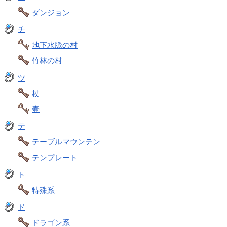
ダンジョン
チ
地下水脈の村
竹林の村
ツ
杖
壷
テ
テーブルマウンテン
テンプレート
ト
特殊系
ド
ドラゴン系