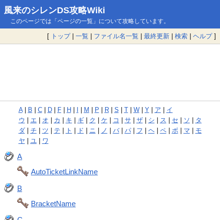
風来のシレンDS攻略Wiki
このページでは「ページの一覧」について攻略しています。
[
トップ
|
一覧
|
ファイル名一覧
|
最終更新
|
検索
|
ヘルプ
]
A
|
B
|
C
|
D
|
F
|
H
|
I
|
M
|
P
|
R
|
S
|
T
|
W
|
Y
|
ア
|
イ
ウ
|
エ
|
オ
|
カ
|
キ
|
ギ
|
ク
|
ケ
|
コ
|
サ
|
ザ
|
シ
|
ス
|
セ
|
ソ
|
タ
ダ
|
チ
|
ツ
|
テ
|
ト
|
ド
|
ニ
|
ノ
|
バ
|
パ
|
フ
|
ヘ
|
ペ
|
ボ
|
マ
|
モ
ヤ
|
ユ
|
ワ
A
AutoTicketLinkName
B
BracketName
C