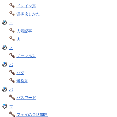
ドレイン系
泥棒攻しかた
ニ
人気記事
肉
ノ
ノーマル系
バ
バグ
爆発系
パ
パスワード
フ
フェイの最終問題