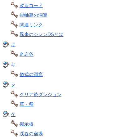
改造コード
掛軸裏の洞窟
関連リンク
風来のシレンDSとは
キ
奇岩谷
ギ
儀式の洞窟
ク
クリア後ダンジョン
草・種
ケ
掲示板
渓谷の宿場