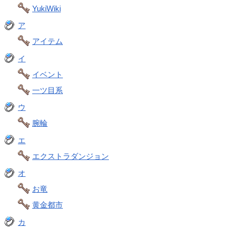
YukiWiki
ア
アイテム
イ
イベント
一ツ目系
ウ
腕輪
エ
エクストラダンジョン
オ
お竜
黄金都市
カ