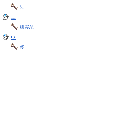
矢
ユ
幽霊系
ワ
罠