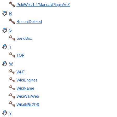
PukiWiki/1.4/Manual/Plugin/V-Z
R
RecentDeleted
S
SandBox
T
TOP
W
Wi-Fi
WikiEngines
WikiName
WikiWikiWeb
Wiki編集方法
Y