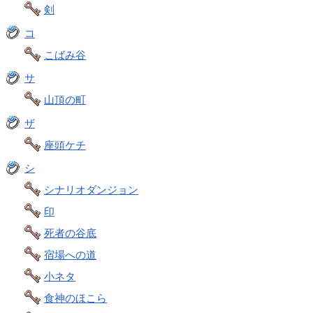
剣
コ
こばみ谷
サ
山頂の町
ザ
座頭ケチ
シ
シナリオダンジョン
印
死者の谷底
宿場への道
小ネタ
食神のほこら