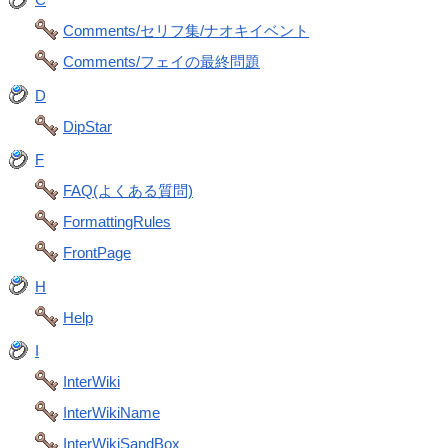
Comments/セリフ集/ナオキイベント
Comments/フェイの最終問題
D
DipStar
F
FAQ(よくある質問)
FormattingRules
FrontPage
H
Help
I
InterWiki
InterWikiName
InterWikiSandBox