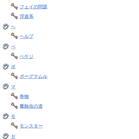
フェイの問題
浮遊系
ヘ
ヘルプ
ペ
ペケジ
ボ
ボーグマムル
マ
巻物
魔蝕虫の道
モ
モンスター
ヤ