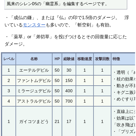
風来のシレンDSの「幽霊系」を編集するページです。
・「成仏の鎌」、または『仏』の印で1.5倍のダメージ。 浮
いている
モンスター
も多いので、「斬空剣」も有効。
・「薬草」or「弟切草」を投げつけるとその回復量に応じた
ダメージ。
レベル
名称
HP
経験値
移動速度
攻撃回数
特徴
1
エーテルデビル
50
30
1
1
・透明（「
・杖の効果
2
ファントムデビル
50
150
1
1
・動きが不
3
ミラージュデビル
50
400
1
1
・キグニ族
・めぐすり
4
アストラルデビル
50
700
1
1
・直線上に
・効果は以
1
ガイコツまどう
21
17
1
1
「吹き飛ば
・「プリズ