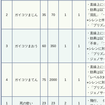
・直線上に
・効果は以
2
ガイコツまじん
35
70
1
1
「混乱」「
※シレンと
・「プリズ
・直線上に
・効果は以
「不幸」「
3
ガイコツまおう
60
350
1
1
※シレンに
・「プリズ
・ジェノサ
・直線上に
・効果は以
「レベル3
4
ガイコツまてん
75
2000
1
1
※シレンに
・「プリズ
・ジェノサ
・飛行。 
1
死の使い
23
23
2
1