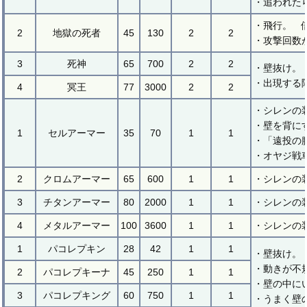
・追われた
・飛行。 
2
地獄の死者
45
130
2
2
・攻撃回数
3
死神
65
700
2
2
・壁抜け。
・出現する
4
冥王
77
3000
2
2
・シレンの
・壁を背にす
1
セルアーマー
35
70
1
1
・「遠投の
・オヤジ戦
2
クロムアーマー
65
600
1
1
・シレンの
3
チタンアーマー
80
2000
1
1
・シレンの
4
メタルアーマー
100
3600
1
1
・シレンの
1
パコレプキン
28
42
1
1
・壁抜け。
・動きが不
2
パコレプキーナ
45
250
1
1
・壁の中に
3
パコレプキング
60
750
1
1
・うまく壁