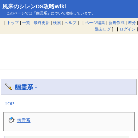
風来のシレンDS攻略Wiki
このページでは「幽霊系」について攻略しています。
[
トップ
|
一覧
|
最終更新
|
検索
|
ヘルプ
] [
ページ編集
|
新規作成
|
差分
|
過去ログ
] [
ログイン
]
幽霊系
†
TOP
幽霊系