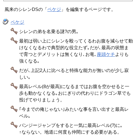
風来のシレンDSの「
ペケジ
」を編集するページです。
ペケジ
シレンの弟を名乗る謎?の男｡
最初は弱い上にシレンを殴ってくるわお腹を減らせて動
けなくなるわで典型的な役立たず｡だが､最高の状態ま
で育つとデメリットは無くなり､お竜､
座頭ケチ
よりも
強くなる｡
だが､上記2人に比べると特殊な能力が無いのが少し寂
しい｡
最高レベル(8が最高)になるまではお腹を空かせると一
歩も動かなくなる｡おにぎりの代わりにドラゴン草でも
投げてやりましょう。
｢今までの俺じゃない｣みたいな事を言い出すと最高レ
ベル｡
バンジージャンプをすると一気に最高レベル(?)に｡
↑ならない。地道に何度も仲間にする必要がある。