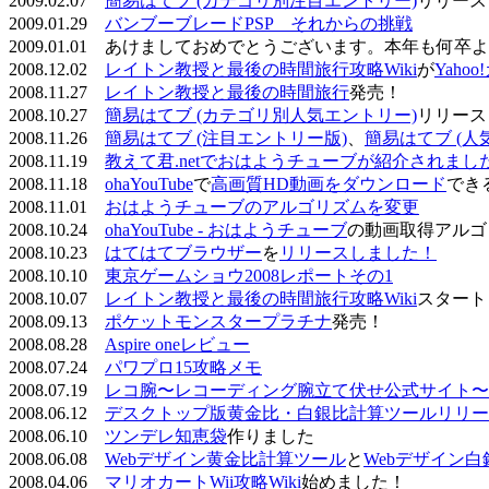
2009.02.07
簡易はてブ (カテゴリ別注目エントリー)
リリース
2009.01.29
バンブーブレードPSP それからの挑戦
2009.01.01 あけましておめでとうございます。本年も何
2008.12.02
レイトン教授と最後の時間旅行攻略Wiki
が
Yaho
2008.11.27
レイトン教授と最後の時間旅行
発売！
2008.10.27
簡易はてブ (カテゴリ別人気エントリー)
リリース
2008.11.26
簡易はてブ (注目エントリー版)
、
簡易はてブ (人
2008.11.19
教えて君.netでおはようチューブが紹介されまし
2008.11.18
ohaYouTube
で
高画質HD動画をダウンロード
でき
2008.11.01
おはようチューブのアルゴリズムを変更
2008.10.24
ohaYouTube - おはようチューブ
の動画取得アルゴ
2008.10.23
はてはてブラウザー
を
リリースしました！
2008.10.10
東京ゲームショウ2008レポートその1
2008.10.07
レイトン教授と最後の時間旅行攻略Wiki
スタート
2008.09.13
ポケットモンスタープラチナ
発売！
2008.08.28
Aspire oneレビュー
2008.07.24
パワプロ15攻略メモ
2008.07.19
レコ腕〜レコーディング腕立て伏せ公式サイト〜
2008.06.12
デスクトップ版黄金比・白銀比計算ツールリリー
2008.06.10
ツンデレ知恵袋
作りました
2008.06.08
Webデザイン黄金比計算ツール
と
Webデザイン
2008.04.06
マリオカートWii攻略Wiki
始めました！