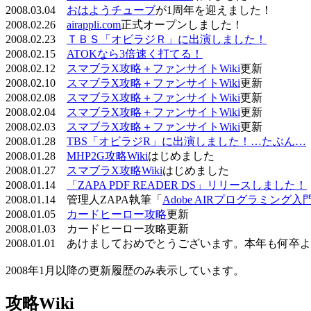
2008.03.04
おはようチューブ
が1周年を迎えました！
2008.02.26
airappli.com
正式オープンしました！
2008.02.23
ＴＢＳ「オビラジＲ」に出演しました！
2008.02.15
ATOKなら3倍速く打てる！
2008.02.12
スマブラX攻略＋ファンサイトWiki
更新
2008.02.10
スマブラX攻略＋ファンサイトWiki
更新
2008.02.08
スマブラX攻略＋ファンサイトWiki
更新
2008.02.04
スマブラX攻略＋ファンサイトWiki
更新
2008.02.03
スマブラX攻略＋ファンサイトWiki
更新
2008.01.28
TBS「オビラジR」に出演しました！…たぶん…
2008.01.28
MHP2G攻略Wiki
はじめました
2008.01.27
スマブラX攻略Wiki
はじめました
2008.01.14
「ZAPA PDF READER DS」リリースしました！
2008.01.14 管理人ZAPA執筆「
Adobe AIRプログラミング入
2008.01.05
カードヒーロー攻略
更新
2008.01.03 カードヒーロー攻略更新
2008.01.01 あけましておめでとうございます。本年も何
2008年1月以降の更新履歴のみ表示しています。
攻略Wiki