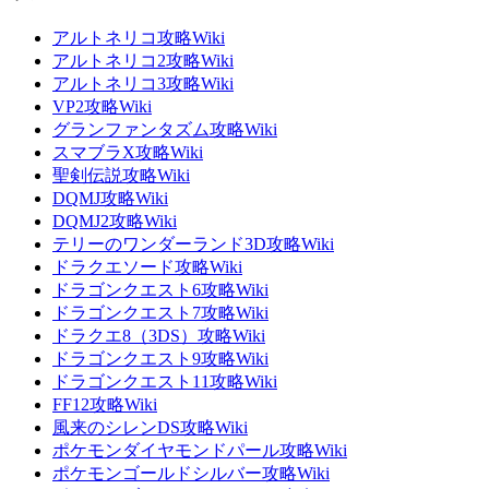
アルトネリコ攻略Wiki
アルトネリコ2攻略Wiki
アルトネリコ3攻略Wiki
VP2攻略Wiki
グランファンタズム攻略Wiki
スマブラX攻略Wiki
聖剣伝説攻略Wiki
DQMJ攻略Wiki
DQMJ2攻略Wiki
テリーのワンダーランド3D攻略Wiki
ドラクエソード攻略Wiki
ドラゴンクエスト6攻略Wiki
ドラゴンクエスト7攻略Wiki
ドラクエ8（3DS）攻略Wiki
ドラゴンクエスト9攻略Wiki
ドラゴンクエスト11攻略Wiki
FF12攻略Wiki
風来のシレンDS攻略Wiki
ポケモンダイヤモンドパール攻略Wiki
ポケモンゴールドシルバー攻略Wiki