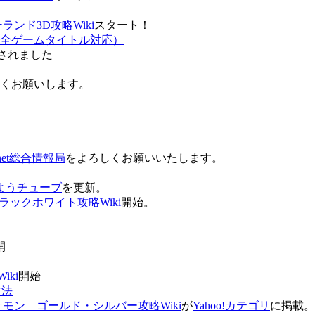
ンド3D攻略Wiki
スタート！
全ゲームタイトル対応）
されました
ろしくお願いします。
net総合情報局
をよろしくお願いいたします。
 おはようチューブ
を更新。
ラックホワイト攻略Wiki
開始。
。
開
ki
開始
方法
ケモン ゴールド・シルバー攻略Wiki
が
Yahoo!カテゴリ
に掲載。