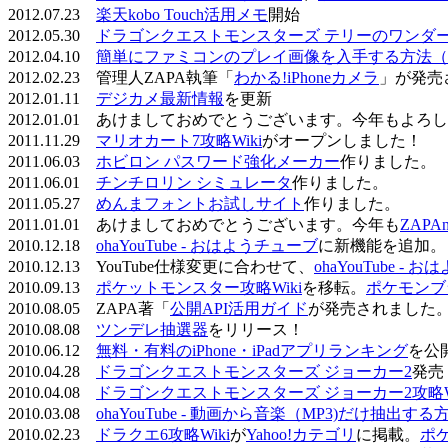
2012.07.23
楽天kobo Touch活用メモ
開始
2012.05.30
ドラゴンクエストモンスターズ テリーのワンダーラ
2012.04.10
簡単にファミコンのプレイ画像を入手する方法（
2012.02.23 管理人ZAPA執筆「
わかる!iPhoneカメラ
」が発売
2012.01.11
デジカメ最新情報
を更新
2012.01.01 あけましておめでとうございます。今年もよ
2011.11.29
マリオカート7攻略Wiki
がオープンしました！
2011.06.03
ホビロン パスワード強化メーカー
作りました。
2011.06.01
チンチロリン シミュレータ
作りました。
2011.05.27
めんまフォントお試しサイト
作りました。
2011.01.01 あけましておめでとうございます。今年も
ZAPA
2010.12.18
ohaYouTube - おはようチューブ
に新機能を追加。
2010.12.13 YouTube仕様変更に合わせて、
ohaYouTube -
2010.09.13
ポケットモンスター攻略Wiki
を移転。
ポケモンブ
2010.08.05 ZAPA著「
公開API活用ガイド
が発売されました
2010.08.08
ツンデレ抽選器
をリリース！
2010.06.12
無料・有料のiPhone・iPadアプリランキング
を公
2010.04.28
ドラゴンクエストモンスターズ ジョーカー2
発売
2010.04.08
ドラゴンクエストモンスターズ ジョーカー2攻略Wi
2010.03.08
ohaYouTube - 動画から音楽（MP3)だけ抽出する
2010.02.23
ドラクエ6攻略Wiki
が
Yahoo!カテゴリ
に掲載。
ポ