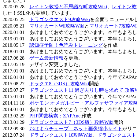
しました！
2020.05.28
レイトン教授と不思議な町攻略Wiki
、
レイトン教
した！SSL化も実施しています。
2020.05.25
ドラゴンクエスト9攻略Wiki
を全面リニューアル
2020.05.21
マリオカートWii攻略Wiki
と
マリオカート7攻略Wik
2020.01.01 あけましておめでとうございます。本年もよ
2019.01.01 あけましておめでとうございます。本年もよ
2018.05.17
認知症予防！色読みトレーニング
を作成
2018.01.01 あけましておめでとうございます。本年もよ
2017.06.28
ゲーム最新情報
を更新。
2017.05.19 デザイン変更しました。
2017.01.01 あけましておめでとうございます。本年もよ
2016.01.01 あけましておめでとうございます。今年でZAP
2015.08.27
ドラクエ8（3DS）攻略Wiki
開始
2015.07.27
ドラゴンクエスト11 過ぎ去りし時を求めて 攻略Wi
2015.01.01 あけましておめでとうございます。今年でZAP
2014.11.18
ポケモン オメガルビー・アルファサファイア攻略W
2014.01.01 あけましておめでとうございます。今年もよ
2013.02.29
PHP関数検索：ZAPAnet
作成
2013.01.29
ドラゴンクエスト7（3DS版）攻略Wiki
開始
2012.09.30
おはようチューブ：ネット画像縮小サイト
がリニ
2012.07.24
ドラゴンクエスト10攻略Wiki
、
ドラゴンクエスト11