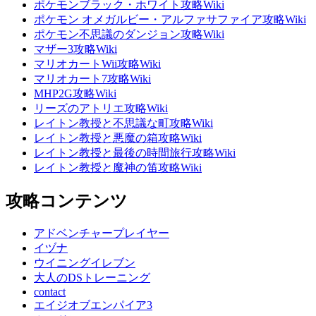
ポケモンブラック・ホワイト攻略Wiki
ポケモン オメガルビー・アルファサファイア攻略Wiki
ポケモン不思議のダンジョン攻略Wiki
マザー3攻略Wiki
マリオカートWii攻略Wiki
マリオカート7攻略Wiki
MHP2G攻略Wiki
リーズのアトリエ攻略Wiki
レイトン教授と不思議な町攻略Wiki
レイトン教授と悪魔の箱攻略Wiki
レイトン教授と最後の時間旅行攻略Wiki
レイトン教授と魔神の笛攻略Wiki
攻略コンテンツ
アドベンチャープレイヤー
イヅナ
ウイニングイレブン
大人のDSトレーニング
contact
エイジオブエンパイア3