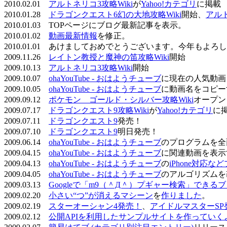
2010.02.01
アルトネリコ3攻略Wiki
が
Yahoo!カテゴリ
に掲載
2010.01.28
ドラゴンクエスト6幻の大地攻略Wiki
開始、
アル
2010.01.03 TOPページにブログ最新記事を表示。
2010.01.02
動画最新情報
を修正。
2010.01.01 あけましておめでとうございます。今年もよ
2009.11.26
レイトン教授と魔神の笛攻略Wiki
開始
2009.10.13
アルトネリコ3攻略Wiki
開始
2009.10.07
ohaYouTube - おはようチューブ
に現在の人気動画
2009.10.05
ohaYouTube - おはようチューブ
に動画名をコピー
2009.09.12
ポケモン ゴールド・シルバー攻略Wiki
オープン
2009.07.17
ドラゴンクエスト9攻略Wiki
が
Yahoo!カテゴリ
に
2009.07.11
ドラゴンクエスト9
発売！
2009.07.10
ドラゴンクエスト9
明日発売！
2009.06.14
ohaYouTube - おはようチューブ
のプログラムを全
2009.04.15
ohaYouTube - おはようチューブ
に関連動画を表示
2009.04.13
ohaYouTube - おはようチューブ
の
iPhone対応
2009.04.05
ohaYouTube - おはようチューブ
のアルゴリズムを
2009.03.13
Googleで「m9（＾Д＾）プギャー検索」できる
2009.02.20
小さい“つ”が消えるマシーン
を
作りました
。
2009.02.19
スターオーシャン4発売！
、
アイドルマスターSP
2009.02.12
公開APIを利用したサンプルサイトを作っていく