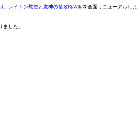
i
、
レイトン教授と魔神の笛攻略Wiki
を全面リニューアルしま
りました。