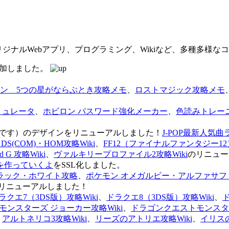
オリジナルWebアプリ、プログラミング、Wikiなど、多種多様
を追加しました。
ン 5つの星がならぶとき攻略メモ
、
ロストマジック攻略メモ
ミュレータ
、
ホビロン パスワード強化メーカー
、
色読みトレー
のページです）のデザインをリニューアルしました！
J-POP最新人気曲
S(COM)・HOM攻略Wiki
、
FF12（ファイナルファンタジー12）
G 攻略Wiki
、
ヴァルキリープロファイル2攻略Wiki
のリニュー
を作っていくよ
をSSL化しました。
ラック・ホワイト攻略
、
ポケモン オメガルビー・アルファサフ
リニューアルしました！
ラクエ7（3DS版）攻略Wiki
、
ドラクエ8（3DS版）攻略Wiki
、
ンスターズ ジョーカー攻略Wiki
、
ドラゴンクエストモンスター
、
アルトネリコ3攻略Wiki
、
リーズのアトリエ攻略Wiki
、
イリス