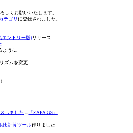
卒よろしくお願いいたします。
o!カテゴリ
に登録されました。
気エントリー版)
リリース
た
るように
リズムを変更
！
スしました
→
「ZAPA GS」
白銀比計算ツール
作りました