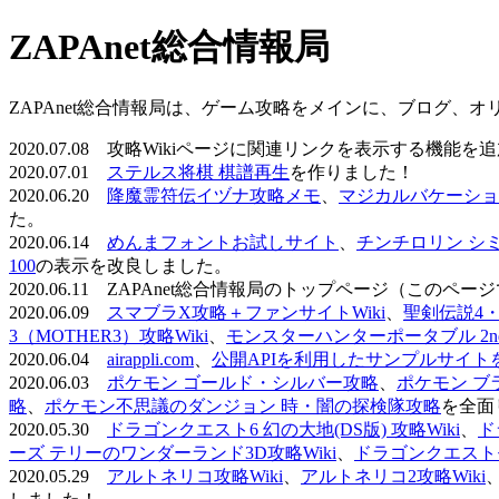
ZAPAnet総合情報局
ZAPAnet総合情報局は、ゲーム攻略をメインに、ブログ、
2020.07.08 攻略Wikiページに関連リンクを表示する機能
2020.07.01
ステルス将棋 棋譜再生
を作りました！
2020.06.20
降魔霊符伝イヅナ攻略メモ
、
マジカルバケーショ
た。
2020.06.14
めんまフォントお試しサイト
、
チンチロリン シ
100
の表示を改良しました。
2020.06.11 ZAPAnet総合情報局のトップページ（こ
2020.06.09
スマブラX攻略＋ファンサイトWiki
、
聖剣伝説4・D
3（MOTHER3）攻略Wiki
、
モンスターハンターポータブル 2nd 
2020.06.04
airappli.com
、
公開APIを利用したサンプルサイト
2020.06.03
ポケモン ゴールド・シルバー攻略
、
ポケモン ブ
略
、
ポケモン不思議のダンジョン 時・闇の探検隊攻略
を全面
2020.05.30
ドラゴンクエスト6 幻の大地(DS版) 攻略Wiki
、
ド
ーズ テリーのワンダーランド3D攻略Wiki
、
ドラゴンクエストモ
2020.05.29
アルトネリコ攻略Wiki
、
アルトネリコ2攻略Wiki