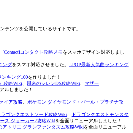
なコンテンツを公開しているサイトです。
、
[Contact]コンタクト攻略メモ
をスマホデザイン対応しまし
ニング
をスマホ対応させました。
J-POP最新人気曲ランキング
ランキング100
を作りました！
攻略Wiki
、
風来のシレンDS攻略Wiki
、
マザー
アルしました！
ァイア攻略
、
ポケモン ダイヤモンド・パール・プラチナ攻
ドラゴンクエストソード攻略Wiki
、
ドラゴンクエストモンスタ
ズ ジョーカー2攻略Wiki
を全面リニューアルしました！
のアトリエ グランファンタズム攻略Wiki
を全面リニューアル