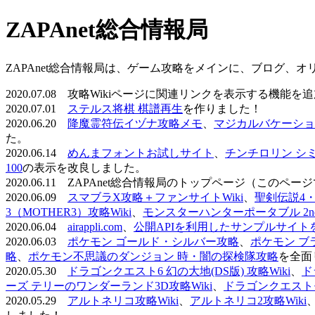
ZAPAnet総合情報局
ZAPAnet総合情報局は、ゲーム攻略をメインに、ブログ、
2020.07.08 攻略Wikiページに関連リンクを表示する機能
2020.07.01
ステルス将棋 棋譜再生
を作りました！
2020.06.20
降魔霊符伝イヅナ攻略メモ
、
マジカルバケーショ
た。
2020.06.14
めんまフォントお試しサイト
、
チンチロリン シ
100
の表示を改良しました。
2020.06.11 ZAPAnet総合情報局のトップページ（こ
2020.06.09
スマブラX攻略＋ファンサイトWiki
、
聖剣伝説4・D
3（MOTHER3）攻略Wiki
、
モンスターハンターポータブル 2nd 
2020.06.04
airappli.com
、
公開APIを利用したサンプルサイト
2020.06.03
ポケモン ゴールド・シルバー攻略
、
ポケモン ブ
略
、
ポケモン不思議のダンジョン 時・闇の探検隊攻略
を全面
2020.05.30
ドラゴンクエスト6 幻の大地(DS版) 攻略Wiki
、
ド
ーズ テリーのワンダーランド3D攻略Wiki
、
ドラゴンクエストモ
2020.05.29
アルトネリコ攻略Wiki
、
アルトネリコ2攻略Wiki