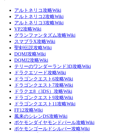
アルトネリコ攻略Wiki
アルトネリコ2攻略Wiki
アルトネリコ3攻略Wiki
VP2攻略Wiki
グランファンタズム攻略Wiki
スマブラX攻略Wiki
聖剣伝説攻略Wiki
DQMJ攻略Wiki
DQMJ2攻略Wiki
テリーのワンダーランド3D攻略Wiki
ドラクエソード攻略Wiki
ドラゴンクエスト6攻略Wiki
ドラゴンクエスト7攻略Wiki
ドラクエ8（3DS）攻略Wiki
ドラゴンクエスト9攻略Wiki
ドラゴンクエスト11攻略Wiki
FF12攻略Wiki
風来のシレンDS攻略Wiki
ポケモンダイヤモンドパール攻略Wiki
ポケモンゴールドシルバー攻略Wiki