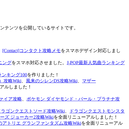
なコンテンツを公開しているサイトです。
、
[Contact]コンタクト攻略メモ
をスマホデザイン対応しまし
ニング
をスマホ対応させました。
J-POP最新人気曲ランキング
ランキング100
を作りました！
攻略Wiki
、
風来のシレンDS攻略Wiki
、
マザー
アルしました！
ァイア攻略
、
ポケモン ダイヤモンド・パール・プラチナ攻
ドラゴンクエストソード攻略Wiki
、
ドラゴンクエストモンスタ
ズ ジョーカー2攻略Wiki
を全面リニューアルしました！
のアトリエ グランファンタズム攻略Wiki
を全面リニューアル