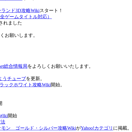
ンド3D攻略Wiki
スタート！
全ゲームタイトル対応）
されました
ろしくお願いします。
net総合情報局
をよろしくお願いいたします。
 おはようチューブ
を更新。
ラックホワイト攻略Wiki
開始。
。
開
ki
開始
方法
ケモン ゴールド・シルバー攻略Wiki
が
Yahoo!カテゴリ
に掲載。