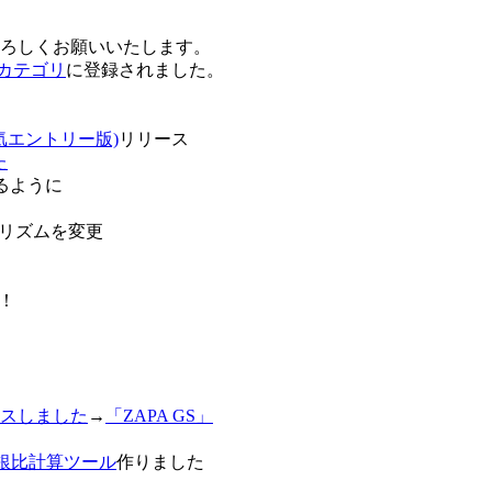
卒よろしくお願いいたします。
o!カテゴリ
に登録されました。
気エントリー版)
リリース
た
るように
リズムを変更
！
スしました
→
「ZAPA GS」
白銀比計算ツール
作りました