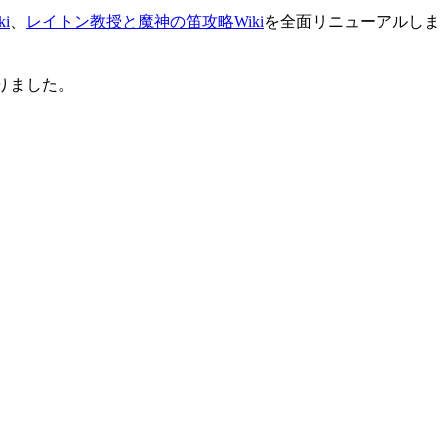
i
、
レイトン教授と魔神の笛攻略Wiki
を全面リニューアルしま
りました。