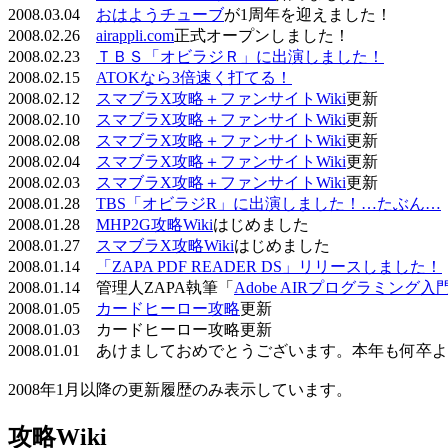
2008.03.04
おはようチューブ
が1周年を迎えました！
2008.02.26
airappli.com
正式オープンしました！
2008.02.23
ＴＢＳ「オビラジＲ」に出演しました！
2008.02.15
ATOKなら3倍速く打てる！
2008.02.12
スマブラX攻略＋ファンサイトWiki
更新
2008.02.10
スマブラX攻略＋ファンサイトWiki
更新
2008.02.08
スマブラX攻略＋ファンサイトWiki
更新
2008.02.04
スマブラX攻略＋ファンサイトWiki
更新
2008.02.03
スマブラX攻略＋ファンサイトWiki
更新
2008.01.28
TBS「オビラジR」に出演しました！…たぶん…
2008.01.28
MHP2G攻略Wiki
はじめました
2008.01.27
スマブラX攻略Wiki
はじめました
2008.01.14
「ZAPA PDF READER DS」リリースしました！
2008.01.14 管理人ZAPA執筆「
Adobe AIRプログラミング入
2008.01.05
カードヒーロー攻略
更新
2008.01.03 カードヒーロー攻略更新
2008.01.01 あけましておめでとうございます。本年も何
2008年1月以降の更新履歴のみ表示しています。
攻略Wiki