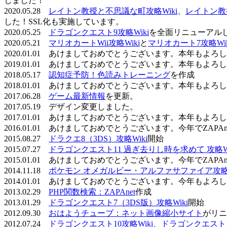
しました！
2020.05.28
レイトン教授と不思議な町攻略Wiki
、
レイトン教
した！SSL化も実施しています。
2020.05.25
ドラゴンクエスト9攻略Wiki
を全面リニューアル
2020.05.21
マリオカートWii攻略Wiki
と
マリオカート7攻略Wik
2020.01.01 あけましておめでとうございます。本年もよ
2019.01.01 あけましておめでとうございます。本年もよ
2018.05.17
認知症予防！色読みトレーニング
を作成
2018.01.01 あけましておめでとうございます。本年もよ
2017.06.28
ゲーム最新情報
を更新。
2017.05.19 デザイン変更しました。
2017.01.01 あけましておめでとうございます。本年もよ
2016.01.01 あけましておめでとうございます。今年でZAP
2015.08.27
ドラクエ8（3DS）攻略Wiki
開始
2015.07.27
ドラゴンクエスト11 過ぎ去りし時を求めて 攻略Wi
2015.01.01 あけましておめでとうございます。今年でZAP
2014.11.18
ポケモン オメガルビー・アルファサファイア攻略W
2014.01.01 あけましておめでとうございます。今年もよ
2013.02.29
PHP関数検索：ZAPAnet
作成
2013.01.29
ドラゴンクエスト7（3DS版）攻略Wiki
開始
2012.09.30
おはようチューブ：ネット画像縮小サイト
がリニ
2012.07.24
ドラゴンクエスト10攻略Wiki
、
ドラゴンクエスト11