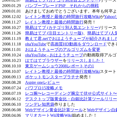
2009.02.07
簡易はてブ (カテゴリ別注目エントリー)
リリース
2009.01.29
バンブーブレードPSP それからの挑戦
2009.01.01 あけましておめでとうございます。本年も何
2008.12.02
レイトン教授と最後の時間旅行攻略Wiki
が
Yaho
2008.11.27
レイトン教授と最後の時間旅行
発売！
2008.10.27
簡易はてブ (カテゴリ別人気エントリー)
リリース
2008.11.26
簡易はてブ (注目エントリー版)
、
簡易はてブ (人
2008.11.19
教えて君.netでおはようチューブが紹介されまし
2008.11.18
ohaYouTube
で
高画質HD動画をダウンロード
でき
2008.11.01
おはようチューブのアルゴリズムを変更
2008.10.24
ohaYouTube - おはようチューブ
の動画取得アルゴ
2008.10.23
はてはてブラウザー
を
リリースしました！
2008.10.10
東京ゲームショウ2008レポートその1
2008.10.07
レイトン教授と最後の時間旅行攻略Wiki
スタート
2008.09.13
ポケットモンスタープラチナ
発売！
2008.08.28
Aspire oneレビュー
2008.07.24
パワプロ15攻略メモ
2008.07.19
レコ腕〜レコーディング腕立て伏せ公式サイト〜
2008.06.12
デスクトップ版黄金比・白銀比計算ツールリリー
2008.06.10
ツンデレ知恵袋
作りました
2008.06.08
Webデザイン黄金比計算ツール
と
Webデザイン
2008.04.06
マリオカートWii攻略Wiki
始めました！