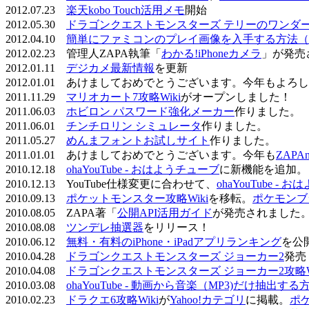
2012.07.23
楽天kobo Touch活用メモ
開始
2012.05.30
ドラゴンクエストモンスターズ テリーのワンダーラ
2012.04.10
簡単にファミコンのプレイ画像を入手する方法（
2012.02.23 管理人ZAPA執筆「
わかる!iPhoneカメラ
」が発売
2012.01.11
デジカメ最新情報
を更新
2012.01.01 あけましておめでとうございます。今年もよ
2011.11.29
マリオカート7攻略Wiki
がオープンしました！
2011.06.03
ホビロン パスワード強化メーカー
作りました。
2011.06.01
チンチロリン シミュレータ
作りました。
2011.05.27
めんまフォントお試しサイト
作りました。
2011.01.01 あけましておめでとうございます。今年も
ZAPA
2010.12.18
ohaYouTube - おはようチューブ
に新機能を追加。
2010.12.13 YouTube仕様変更に合わせて、
ohaYouTube -
2010.09.13
ポケットモンスター攻略Wiki
を移転。
ポケモンブ
2010.08.05 ZAPA著「
公開API活用ガイド
が発売されました
2010.08.08
ツンデレ抽選器
をリリース！
2010.06.12
無料・有料のiPhone・iPadアプリランキング
を公
2010.04.28
ドラゴンクエストモンスターズ ジョーカー2
発売
2010.04.08
ドラゴンクエストモンスターズ ジョーカー2攻略Wi
2010.03.08
ohaYouTube - 動画から音楽（MP3)だけ抽出する
2010.02.23
ドラクエ6攻略Wiki
が
Yahoo!カテゴリ
に掲載。
ポ