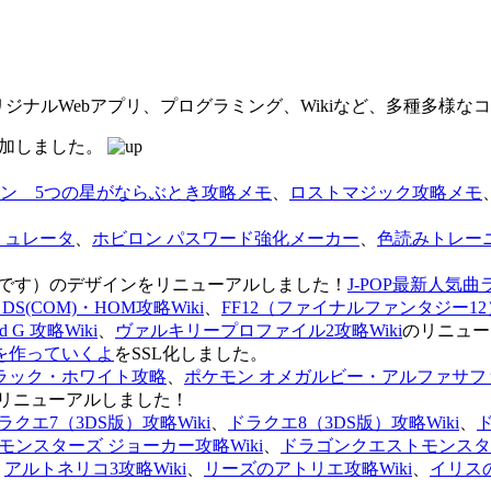
オリジナルWebアプリ、プログラミング、Wikiなど、多種多様
を追加しました。
ン 5つの星がならぶとき攻略メモ
、
ロストマジック攻略メモ
ミュレータ
、
ホビロン パスワード強化メーカー
、
色読みトレー
のページです）のデザインをリニューアルしました！
J-POP最新人気曲
S(COM)・HOM攻略Wiki
、
FF12（ファイナルファンタジー12）
G 攻略Wiki
、
ヴァルキリープロファイル2攻略Wiki
のリニュー
を作っていくよ
をSSL化しました。
ラック・ホワイト攻略
、
ポケモン オメガルビー・アルファサフ
リニューアルしました！
ラクエ7（3DS版）攻略Wiki
、
ドラクエ8（3DS版）攻略Wiki
、
ンスターズ ジョーカー攻略Wiki
、
ドラゴンクエストモンスター
、
アルトネリコ3攻略Wiki
、
リーズのアトリエ攻略Wiki
、
イリス