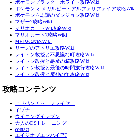
ポケモンブラック・ホワイト攻略Wiki
ポケモン オメガルビー・アルファサファイア攻略Wiki
ポケモン不思議のダンジョン攻略Wiki
マザー3攻略Wiki
マリオカートWii攻略Wiki
マリオカート7攻略Wiki
MHP2G攻略Wiki
リーズのアトリエ攻略Wiki
レイトン教授と不思議な町攻略Wiki
レイトン教授と悪魔の箱攻略Wiki
レイトン教授と最後の時間旅行攻略Wiki
レイトン教授と魔神の笛攻略Wiki
攻略コンテンツ
アドベンチャープレイヤー
イヅナ
ウイニングイレブン
大人のDSトレーニング
contact
エイジオブエンパイア3