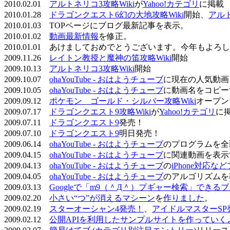
2010.02.01
アルトネリコ3攻略Wiki
が
Yahoo!カテゴリ
に掲載
2010.01.28
ドラゴンクエスト6幻の大地攻略Wiki
開始、
アル
2010.01.03 TOPページにブログ最新記事を表示。
2010.01.02
動画最新情報
を修正。
2010.01.01 あけましておめでとうございます。今年もよ
2009.11.26
レイトン教授と魔神の笛攻略Wiki
開始
2009.10.13
アルトネリコ3攻略Wiki
開始
2009.10.07
ohaYouTube - おはようチューブ
に現在の人気動画
2009.10.05
ohaYouTube - おはようチューブ
に動画名をコピー
2009.09.12
ポケモン ゴールド・シルバー攻略Wiki
オープン
2009.07.17
ドラゴンクエスト9攻略Wiki
が
Yahoo!カテゴリ
に
2009.07.11
ドラゴンクエスト9
発売！
2009.07.10
ドラゴンクエスト9
明日発売！
2009.06.14
ohaYouTube - おはようチューブ
のプログラムを全
2009.04.15
ohaYouTube - おはようチューブ
に関連動画を表示
2009.04.13
ohaYouTube - おはようチューブ
の
iPhone対応
2009.04.05
ohaYouTube - おはようチューブ
のアルゴリズムを
2009.03.13
Googleで「m9（＾Д＾）プギャー検索」できる
2009.02.20
小さい“つ”が消えるマシーン
を
作りました
。
2009.02.19
スターオーシャン4発売！
、
アイドルマスターSP
2009.02.12
公開APIを利用したサンプルサイトを作っていく