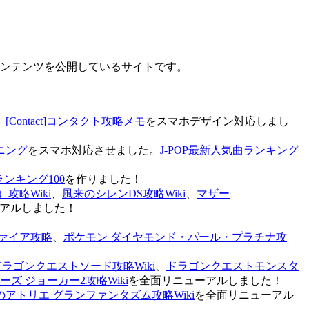
なコンテンツを公開しているサイトです。
、
[Contact]コンタクト攻略メモ
をスマホデザイン対応しまし
ニング
をスマホ対応させました。
J-POP最新人気曲ランキング
ランキング100
を作りました！
攻略Wiki
、
風来のシレンDS攻略Wiki
、
マザー
アルしました！
ァイア攻略
、
ポケモン ダイヤモンド・パール・プラチナ攻
ドラゴンクエストソード攻略Wiki
、
ドラゴンクエストモンスタ
ズ ジョーカー2攻略Wiki
を全面リニューアルしました！
のアトリエ グランファンタズム攻略Wiki
を全面リニューアル