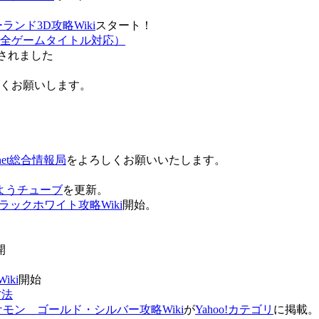
ンド3D攻略Wiki
スタート！
全ゲームタイトル対応）
されました
ろしくお願いします。
net総合情報局
をよろしくお願いいたします。
 おはようチューブ
を更新。
ラックホワイト攻略Wiki
開始。
。
開
ki
開始
方法
ケモン ゴールド・シルバー攻略Wiki
が
Yahoo!カテゴリ
に掲載。