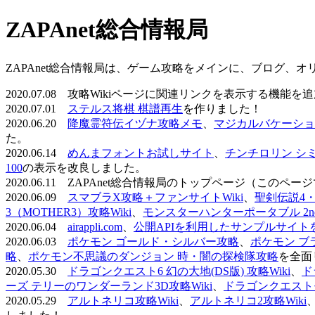
ZAPAnet総合情報局
ZAPAnet総合情報局は、ゲーム攻略をメインに、ブログ、
2020.07.08 攻略Wikiページに関連リンクを表示する機能
2020.07.01
ステルス将棋 棋譜再生
を作りました！
2020.06.20
降魔霊符伝イヅナ攻略メモ
、
マジカルバケーショ
た。
2020.06.14
めんまフォントお試しサイト
、
チンチロリン シ
100
の表示を改良しました。
2020.06.11 ZAPAnet総合情報局のトップページ（こ
2020.06.09
スマブラX攻略＋ファンサイトWiki
、
聖剣伝説4・D
3（MOTHER3）攻略Wiki
、
モンスターハンターポータブル 2nd 
2020.06.04
airappli.com
、
公開APIを利用したサンプルサイト
2020.06.03
ポケモン ゴールド・シルバー攻略
、
ポケモン ブ
略
、
ポケモン不思議のダンジョン 時・闇の探検隊攻略
を全面
2020.05.30
ドラゴンクエスト6 幻の大地(DS版) 攻略Wiki
、
ド
ーズ テリーのワンダーランド3D攻略Wiki
、
ドラゴンクエストモ
2020.05.29
アルトネリコ攻略Wiki
、
アルトネリコ2攻略Wiki