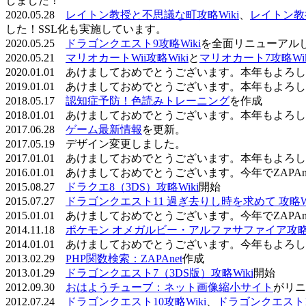
しました！
2020.05.28
レイトン教授と不思議な町攻略Wiki
、
レイトン教
した！SSL化も実施しています。
2020.05.25
ドラゴンクエスト9攻略Wiki
を全面リニューアル
2020.05.21
マリオカートWii攻略Wiki
と
マリオカート7攻略Wik
2020.01.01 あけましておめでとうございます。本年もよ
2019.01.01 あけましておめでとうございます。本年もよ
2018.05.17
認知症予防！色読みトレーニング
を作成
2018.01.01 あけましておめでとうございます。本年もよ
2017.06.28
ゲーム最新情報
を更新。
2017.05.19 デザイン変更しました。
2017.01.01 あけましておめでとうございます。本年もよ
2016.01.01 あけましておめでとうございます。今年でZAP
2015.08.27
ドラクエ8（3DS）攻略Wiki
開始
2015.07.27
ドラゴンクエスト11 過ぎ去りし時を求めて 攻略Wi
2015.01.01 あけましておめでとうございます。今年でZAP
2014.11.18
ポケモン オメガルビー・アルファサファイア攻略W
2014.01.01 あけましておめでとうございます。今年もよ
2013.02.29
PHP関数検索：ZAPAnet
作成
2013.01.29
ドラゴンクエスト7（3DS版）攻略Wiki
開始
2012.09.30
おはようチューブ：ネット画像縮小サイト
がリニ
2012.07.24
ドラゴンクエスト10攻略Wiki
、
ドラゴンクエスト11