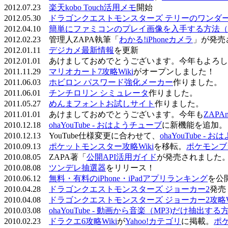
2012.07.23
楽天kobo Touch活用メモ
開始
2012.05.30
ドラゴンクエストモンスターズ テリーのワンダーラ
2012.04.10
簡単にファミコンのプレイ画像を入手する方法（
2012.02.23 管理人ZAPA執筆「
わかる!iPhoneカメラ
」が発売
2012.01.11
デジカメ最新情報
を更新
2012.01.01 あけましておめでとうございます。今年もよ
2011.11.29
マリオカート7攻略Wiki
がオープンしました！
2011.06.03
ホビロン パスワード強化メーカー
作りました。
2011.06.01
チンチロリン シミュレータ
作りました。
2011.05.27
めんまフォントお試しサイト
作りました。
2011.01.01 あけましておめでとうございます。今年も
ZAPA
2010.12.18
ohaYouTube - おはようチューブ
に新機能を追加。
2010.12.13 YouTube仕様変更に合わせて、
ohaYouTube -
2010.09.13
ポケットモンスター攻略Wiki
を移転。
ポケモンブ
2010.08.05 ZAPA著「
公開API活用ガイド
が発売されました
2010.08.08
ツンデレ抽選器
をリリース！
2010.06.12
無料・有料のiPhone・iPadアプリランキング
を公
2010.04.28
ドラゴンクエストモンスターズ ジョーカー2
発売
2010.04.08
ドラゴンクエストモンスターズ ジョーカー2攻略Wi
2010.03.08
ohaYouTube - 動画から音楽（MP3)だけ抽出する
2010.02.23
ドラクエ6攻略Wiki
が
Yahoo!カテゴリ
に掲載。
ポ