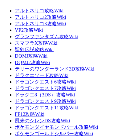
アルトネリコ攻略Wiki
アルトネリコ2攻略Wiki
アルトネリコ3攻略Wiki
VP2攻略Wiki
グランファンタズム攻略Wiki
スマブラX攻略Wiki
聖剣伝説攻略Wiki
DQMJ攻略Wiki
DQMJ2攻略Wiki
テリーのワンダーランド3D攻略Wiki
ドラクエソード攻略Wiki
ドラゴンクエスト6攻略Wiki
ドラゴンクエスト7攻略Wiki
ドラクエ8（3DS）攻略Wiki
ドラゴンクエスト9攻略Wiki
ドラゴンクエスト11攻略Wiki
FF12攻略Wiki
風来のシレンDS攻略Wiki
ポケモンダイヤモンドパール攻略Wiki
ポケモンゴールドシルバー攻略Wiki