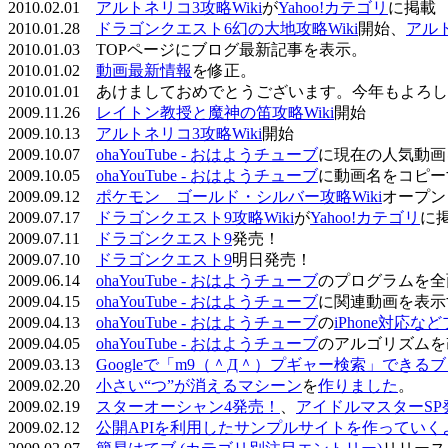
2010.02.01
アルトネリコ3攻略Wiki
が
Yahoo!カテゴリ
に掲載
2010.01.28
ドラゴンクエスト6幻の大地攻略Wiki
開始、
アル
2010.01.03 TOPページにブログ最新記事を表示。
2010.01.02
動画最新情報
を修正。
2010.01.01 あけましておめでとうございます。今年もよ
2009.11.26
レイトン教授と魔神の笛攻略Wiki
開始
2009.10.13
アルトネリコ3攻略Wiki
開始
2009.10.07
ohaYouTube - おはようチューブ
に現在の人気動画
2009.10.05
ohaYouTube - おはようチューブ
に動画名をコピー
2009.09.12
ポケモン ゴールド・シルバー攻略Wiki
オープン
2009.07.17
ドラゴンクエスト9攻略Wiki
が
Yahoo!カテゴリ
に
2009.07.11
ドラゴンクエスト9
発売！
2009.07.10
ドラゴンクエスト9
明日発売！
2009.06.14
ohaYouTube - おはようチューブ
のプログラムを全
2009.04.15
ohaYouTube - おはようチューブ
に関連動画を表示
2009.04.13
ohaYouTube - おはようチューブ
の
iPhone対応
2009.04.05
ohaYouTube - おはようチューブ
のアルゴリズムを
2009.03.13
Googleで「m9（＾Д＾）プギャー検索」できる
2009.02.20
小さい“つ”が消えるマシーン
を
作りました
。
2009.02.19
スターオーシャン4発売！
、
アイドルマスターSP
2009.02.12
公開APIを利用したサンプルサイトを作っていく