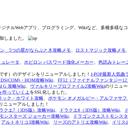
オリジナルWebアプリ、プログラミング、Wikiなど、多種多様
を追加しました。
ン 5つの星がならぶとき攻略メモ
、
ロストマジック攻略メモ
ミュレータ
、
ホビロン パスワード強化メーカー
、
色読みトレー
のページです）のデザインをリニューアルしました！
J-POP最新人気曲
S(COM)・HOM攻略Wiki
、
FF12（ファイナルファンタジー12）
G 攻略Wiki
、
ヴァルキリープロファイル2攻略Wiki
のリニュー
を作っていくよ
をSSL化しました。
ラック・ホワイト攻略
、
ポケモン オメガルビー・アルファサフ
リニューアルしました！
ラクエ7（3DS版）攻略Wiki
、
ドラクエ8（3DS版）攻略Wiki
、
ンスターズ ジョーカー攻略Wiki
、
ドラゴンクエストモンスター
、
アルトネリコ3攻略Wiki
、
リーズのアトリエ攻略Wiki
、
イリス