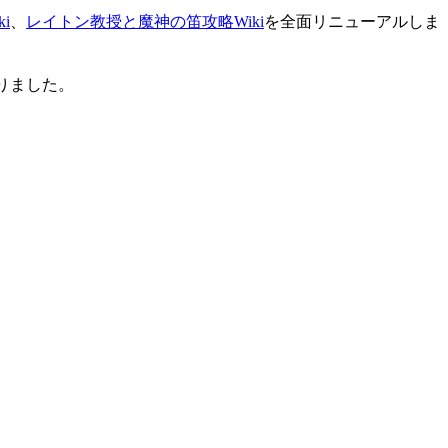
i
、
レイトン教授と魔神の笛攻略Wiki
を全面リニューアルしま
りました。