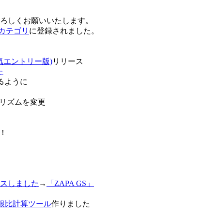
卒よろしくお願いいたします。
o!カテゴリ
に登録されました。
気エントリー版)
リリース
た
るように
リズムを変更
！
スしました
→
「ZAPA GS」
白銀比計算ツール
作りました