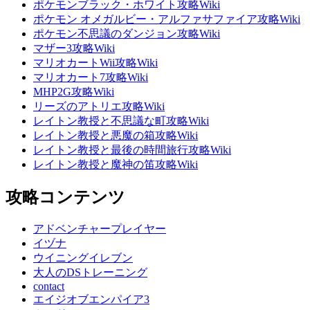
ポケモンブラック・ホワイト攻略Wiki
ポケモン オメガルビー・アルファサファイア攻略Wiki
ポケモン不思議のダンジョン攻略Wiki
マザー3攻略Wiki
マリオカートWii攻略Wiki
マリオカート7攻略Wiki
MHP2G攻略Wiki
リーズのアトリエ攻略Wiki
レイトン教授と不思議な町攻略Wiki
レイトン教授と悪魔の箱攻略Wiki
レイトン教授と最後の時間旅行攻略Wiki
レイトン教授と魔神の笛攻略Wiki
攻略コンテンツ
アドベンチャープレイヤー
イヅナ
ウイニングイレブン
大人のDSトレーニング
contact
エイジオブエンパイア3