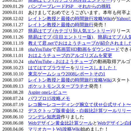
2009.02.07
簡易はてブ (カテゴリ別注目エントリー)
リリース
2009.01.29
バンブーブレードPSP それからの挑戦
2009.01.01 あけましておめでとうございます。本年も何
2008.12.02
レイトン教授と最後の時間旅行攻略Wiki
が
Yaho
2008.11.27
レイトン教授と最後の時間旅行
発売！
2008.10.27
簡易はてブ (カテゴリ別人気エントリー)
リリース
2008.11.26
簡易はてブ (注目エントリー版)
、
簡易はてブ (人
2008.11.19
教えて君.netでおはようチューブが紹介されまし
2008.11.18
ohaYouTube
で
高画質HD動画をダウンロード
でき
2008.11.01
おはようチューブのアルゴリズムを変更
2008.10.24
ohaYouTube - おはようチューブ
の動画取得アルゴ
2008.10.23
はてはてブラウザー
を
リリースしました！
2008.10.10
東京ゲームショウ2008レポートその1
2008.10.07
レイトン教授と最後の時間旅行攻略Wiki
スタート
2008.09.13
ポケットモンスタープラチナ
発売！
2008.08.28
Aspire oneレビュー
2008.07.24
パワプロ15攻略メモ
2008.07.19
レコ腕〜レコーディング腕立て伏せ公式サイト〜
2008.06.12
デスクトップ版黄金比・白銀比計算ツールリリー
2008.06.10
ツンデレ知恵袋
作りました
2008.06.08
Webデザイン黄金比計算ツール
と
Webデザイン
2008.04.06
マリオカートWii攻略Wiki
始めました！