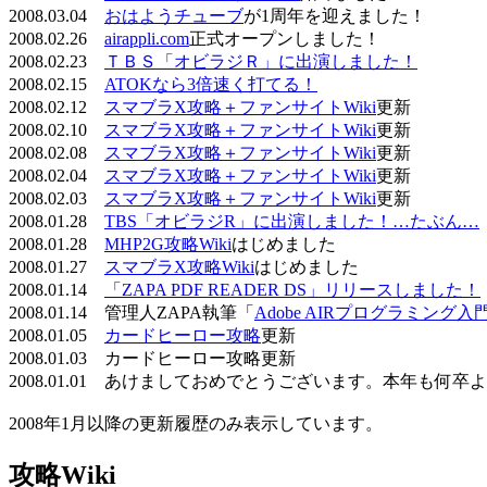
2008.03.04
おはようチューブ
が1周年を迎えました！
2008.02.26
airappli.com
正式オープンしました！
2008.02.23
ＴＢＳ「オビラジＲ」に出演しました！
2008.02.15
ATOKなら3倍速く打てる！
2008.02.12
スマブラX攻略＋ファンサイトWiki
更新
2008.02.10
スマブラX攻略＋ファンサイトWiki
更新
2008.02.08
スマブラX攻略＋ファンサイトWiki
更新
2008.02.04
スマブラX攻略＋ファンサイトWiki
更新
2008.02.03
スマブラX攻略＋ファンサイトWiki
更新
2008.01.28
TBS「オビラジR」に出演しました！…たぶん…
2008.01.28
MHP2G攻略Wiki
はじめました
2008.01.27
スマブラX攻略Wiki
はじめました
2008.01.14
「ZAPA PDF READER DS」リリースしました！
2008.01.14 管理人ZAPA執筆「
Adobe AIRプログラミング入
2008.01.05
カードヒーロー攻略
更新
2008.01.03 カードヒーロー攻略更新
2008.01.01 あけましておめでとうございます。本年も何
2008年1月以降の更新履歴のみ表示しています。
攻略Wiki