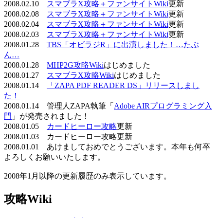
2008.02.10
スマブラX攻略＋ファンサイトWiki
更新
2008.02.08
スマブラX攻略＋ファンサイトWiki
更新
2008.02.04
スマブラX攻略＋ファンサイトWiki
更新
2008.02.03
スマブラX攻略＋ファンサイトWiki
更新
2008.01.28
TBS「オビラジR」に出演しました！…たぶ
ん…
2008.01.28
MHP2G攻略Wiki
はじめました
2008.01.27
スマブラX攻略Wiki
はじめました
2008.01.14
「ZAPA PDF READER DS」リリースしまし
た！
2008.01.14 管理人ZAPA執筆「
Adobe AIRプログラミング入
門
」が発売されました！
2008.01.05
カードヒーロー攻略
更新
2008.01.03 カードヒーロー攻略更新
2008.01.01 あけましておめでとうございます。本年も何卒
よろしくお願いいたします。
2008年1月以降の更新履歴のみ表示しています。
攻略Wiki