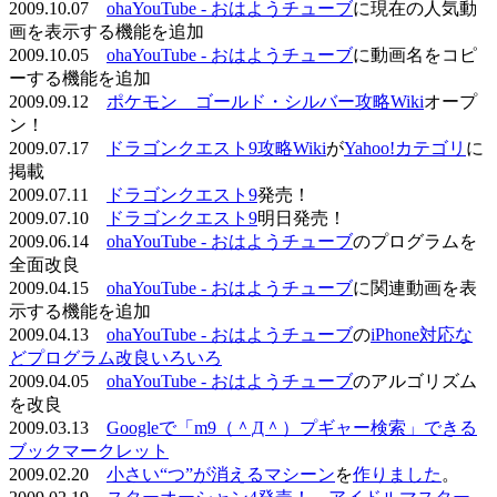
2009.10.07
ohaYouTube - おはようチューブ
に現在の人気動
画を表示する機能を追加
2009.10.05
ohaYouTube - おはようチューブ
に動画名をコピ
ーする機能を追加
2009.09.12
ポケモン ゴールド・シルバー攻略Wiki
オープ
ン！
2009.07.17
ドラゴンクエスト9攻略Wiki
が
Yahoo!カテゴリ
に
掲載
2009.07.11
ドラゴンクエスト9
発売！
2009.07.10
ドラゴンクエスト9
明日発売！
2009.06.14
ohaYouTube - おはようチューブ
のプログラムを
全面改良
2009.04.15
ohaYouTube - おはようチューブ
に関連動画を表
示する機能を追加
2009.04.13
ohaYouTube - おはようチューブ
の
iPhone対応な
どプログラム改良いろいろ
2009.04.05
ohaYouTube - おはようチューブ
のアルゴリズム
を改良
2009.03.13
Googleで「m9（＾Д＾）プギャー検索」できる
ブックマークレット
2009.02.20
小さい“つ”が消えるマシーン
を
作りました
。