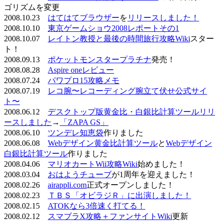
ゴリズムを変更
2008.10.23
はてはてブラウザー
を
リリースしました！
2008.10.10
東京ゲームショウ2008レポートその1
2008.10.07
レイトン教授と最後の時間旅行攻略Wiki
スター
ト！
2008.09.13
ポケットモンスタープラチナ
発売！
2008.08.28
Aspire oneレビュー
2008.07.24
パワプロ15攻略メモ
2008.07.19
レコ腕〜レコーディング腕立て伏せ公式サイ
ト〜
2008.06.12
デスクトップ版黄金比・白銀比計算ツールリリ
ースしました
→
「ZAPA GS」
2008.06.10
ツンデレ知恵袋
作りました
2008.06.08
Webデザイン黄金比計算ツール
と
Webデザイン
白銀比計算ツール
作りました
2008.04.06
マリオカートWii攻略Wiki
始めました！
2008.03.04
おはようチューブ
が1周年を迎えました！
2008.02.26
airappli.com
正式オープンしました！
2008.02.23
ＴＢＳ「オビラジＲ」に出演しました！
2008.02.15
ATOKなら3倍速く打てる！
2008.02.12
スマブラX攻略＋ファンサイトWiki
更新