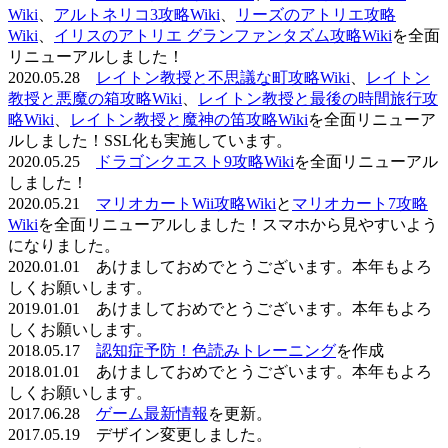
Wiki
、
アルトネリコ3攻略Wiki
、
リーズのアトリエ攻略
Wiki
、
イリスのアトリエ グランファンタズム攻略Wiki
を全面
リニューアルしました！
2020.05.28
レイトン教授と不思議な町攻略Wiki
、
レイトン
教授と悪魔の箱攻略Wiki
、
レイトン教授と最後の時間旅行攻
略Wiki
、
レイトン教授と魔神の笛攻略Wiki
を全面リニューア
ルしました！SSL化も実施しています。
2020.05.25
ドラゴンクエスト9攻略Wiki
を全面リニューアル
しました！
2020.05.21
マリオカートWii攻略Wiki
と
マリオカート7攻略
Wiki
を全面リニューアルしました！スマホから見やすいよう
になりました。
2020.01.01 あけましておめでとうございます。本年もよろ
しくお願いします。
2019.01.01 あけましておめでとうございます。本年もよろ
しくお願いします。
2018.05.17
認知症予防！色読みトレーニング
を作成
2018.01.01 あけましておめでとうございます。本年もよろ
しくお願いします。
2017.06.28
ゲーム最新情報
を更新。
2017.05.19 デザイン変更しました。