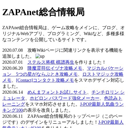
ZAPAnet総合情報局
ZAPAnet総合情報局は、ゲーム攻略をメインに、ブログ、オ
リジナルWebアプリ、プログラミング、Wikiなど、多種多様
なコンテンツを公開しているサイトです。
2020.07.08 攻略Wikiページに関連リンクを表示する機能を
追加しました。
2020.07.01
ステルス将棋 棋譜再生
を作りました！
2020.06.20
降魔霊符伝イヅナ攻略メモ
、
マジカルバケーシ
ョン 5つの星がならぶとき攻略メモ
、
ロストマジック攻略
メモ
、
[Contact]コンタクト攻略メモ
をスマホデザイン対応し
ました。
2020.06.14
めんまフォントお試しサイト
、
チンチロリン シ
ミュレータ
、
ホビロン パスワード強化メーカー
、
色読みト
レーニング
をスマホ対応させました。
J-POP最新人気曲ラン
キング100
の表示を改良しました。
2020.06.11 ZAPAnet総合情報局のトップページ（このペー
ジです）のデザインをリニューアルしました！
J-POP最新人