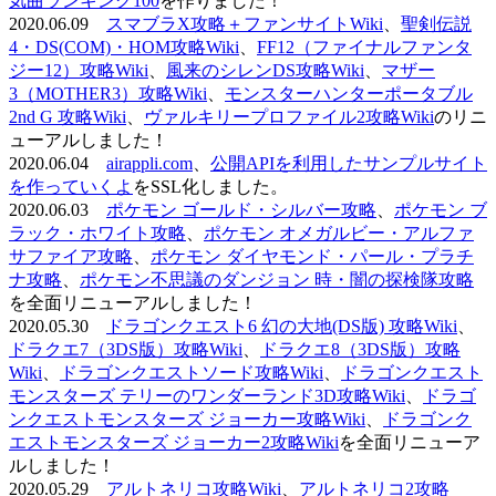
気曲ランキング100
を作りました！
2020.06.09
スマブラX攻略＋ファンサイトWiki
、
聖剣伝説
4・DS(COM)・HOM攻略Wiki
、
FF12（ファイナルファンタ
ジー12）攻略Wiki
、
風来のシレンDS攻略Wiki
、
マザー
3（MOTHER3）攻略Wiki
、
モンスターハンターポータブル
2nd G 攻略Wiki
、
ヴァルキリープロファイル2攻略Wiki
のリニ
ューアルしました！
2020.06.04
airappli.com
、
公開APIを利用したサンプルサイト
を作っていくよ
をSSL化しました。
2020.06.03
ポケモン ゴールド・シルバー攻略
、
ポケモン ブ
ラック・ホワイト攻略
、
ポケモン オメガルビー・アルファ
サファイア攻略
、
ポケモン ダイヤモンド・パール・プラチ
ナ攻略
、
ポケモン不思議のダンジョン 時・闇の探検隊攻略
を全面リニューアルしました！
2020.05.30
ドラゴンクエスト6 幻の大地(DS版) 攻略Wiki
、
ドラクエ7（3DS版）攻略Wiki
、
ドラクエ8（3DS版）攻略
Wiki
、
ドラゴンクエストソード攻略Wiki
、
ドラゴンクエスト
モンスターズ テリーのワンダーランド3D攻略Wiki
、
ドラゴ
ンクエストモンスターズ ジョーカー攻略Wiki
、
ドラゴンク
エストモンスターズ ジョーカー2攻略Wiki
を全面リニューア
ルしました！
2020.05.29
アルトネリコ攻略Wiki
、
アルトネリコ2攻略