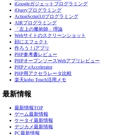
iGoogleガジェットプログラミング
jQueryプログラミング
ActionScript3.0プログラミング
AIRプログラミング
「左上の魔術師」理論
Webサイトのスクリーンショット
顔にエフェクト
作ろう！iアプリ
PHP参考書レビュー
PHPオープンソースWebアプリレビュー
PHPとeAccelerator
PHP用アクセラレータ比較
楽天kobo Touch活用メモ
最新情報
最新情報TOP
ゲーム最新情報
ケータイ最新情報
デジカメ最新情報
PC最新情報