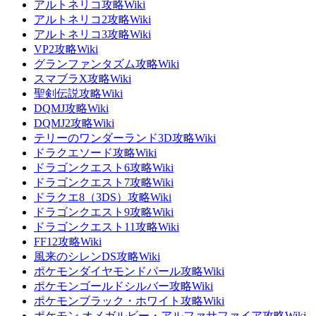
アルトネリコ攻略Wiki
アルトネリコ2攻略Wiki
アルトネリコ3攻略Wiki
VP2攻略Wiki
グランファンタズム攻略Wiki
スマブラX攻略Wiki
聖剣伝説攻略Wiki
DQMJ攻略Wiki
DQMJ2攻略Wiki
テリーのワンダーランド3D攻略Wiki
ドラクエソード攻略Wiki
ドラゴンクエスト6攻略Wiki
ドラゴンクエスト7攻略Wiki
ドラクエ8（3DS）攻略Wiki
ドラゴンクエスト9攻略Wiki
ドラゴンクエスト11攻略Wiki
FF12攻略Wiki
風来のシレンDS攻略Wiki
ポケモンダイヤモンドパール攻略Wiki
ポケモンゴールドシルバー攻略Wiki
ポケモンブラック・ホワイト攻略Wiki
ポケモン オメガルビー・アルファサファイア攻略Wiki