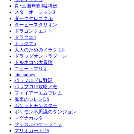
真･三国無双3猛将伝
スターオーシャン3
ダーククロニクル
ダービースタリオン
ドラゴンクエスト
ドラクエ4
ドラクエ5
大人のためのドラクエ8
ドラッグオンドラグーン
トルネコの大冒険
ニュー・マリオ
nintendogs
パワフルプロ野球
パワプロ15攻略メモ
ファイアーエムブレム
風来のシレンDS
ポケットモンスター
ポケモン不思議のダンジョン
マグナカルタ
マジカルバケーション
マリオカートDS