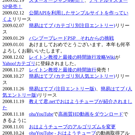
2009.02.19
スターオーシャン4発売！
、
アイドルマスター
SP発売！
2009.02.12
公開APIを利用したサンプルサイトを作ってい
くよ
リリース
2009.02.07
簡易はてブ (カテゴリ別注目エントリー)
リリー
ス
2009.01.29
バンブーブレードPSP それからの挑戦
2009.01.01 あけましておめでとうございます。本年も何卒
よろしくお願いいたします。
2008.12.02
レイトン教授と最後の時間旅行攻略Wiki
が
Yahoo!カテゴリ
に登録されました。
2008.11.27
レイトン教授と最後の時間旅行
発売！
2008.10.27
簡易はてブ (カテゴリ別人気エントリー)
リリー
ス
2008.11.26
簡易はてブ (注目エントリー版)
、
簡易はてブ (人
気エントリー版)
リリース
2008.11.19
教えて君.netでおはようチューブが紹介されまし
た
2008.11.18
ohaYouTube
で
高画質HD動画をダウンロード
で
きるように
2008.11.01
おはようチューブのアルゴリズムを変更
2008.10.24
ohaYouTube - おはようチューブ
の動画取得アル