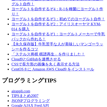
グルト自作！
ヨーグルトを自作するぞ4：R-1を種菌にヨーグルト作
り！
ヨーグルトを自作するぞ3：初めてのヨーグルト自作！
ヨーグルトを自作するぞ2：アイリスオーヤマ KYM-
014 を購入
ヨーグルトを自作するぞ1：ヨーグルトメーカーで牛乳
パックから作れる！
【永久保存版】牛乳苦手な人が美味しいマンゴーラッ
シーを作るコツ
「ステルス将棋 棋譜再生」を作りました！
Cloud9とGitHubを連携させる
CSSで長方形の画像を丸く表示する方法
CentOS 8 に Amazon AWS Cloud9 をインストール
プログラミングTIPS
airappli.com
TIPSまとめ2007
JSONPプログラミング
Google AJAX Feed API