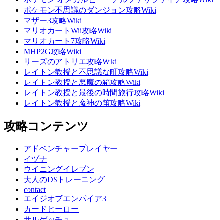
ポケモン不思議のダンジョン攻略Wiki
マザー3攻略Wiki
マリオカートWii攻略Wiki
マリオカート7攻略Wiki
MHP2G攻略Wiki
リーズのアトリエ攻略Wiki
レイトン教授と不思議な町攻略Wiki
レイトン教授と悪魔の箱攻略Wiki
レイトン教授と最後の時間旅行攻略Wiki
レイトン教授と魔神の笛攻略Wiki
攻略コンテンツ
アドベンチャープレイヤー
イヅナ
ウイニングイレブン
大人のDSトレーニング
contact
エイジオブエンパイア3
カードヒーロー
サルゲッチュ