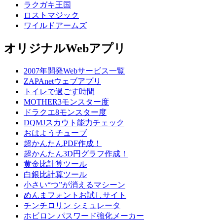
ラクガキ王国
ロストマジック
ワイルドアームズ
オリジナルWebアプリ
2007年開発Webサービス一覧
ZAPAnetウェブアプリ
トイレで過ごす時間
MOTHER3モンスター度
ドラクエ8モンスター度
DQMJスカウト能力チェック
おはようチューブ
超かんたんPDF作成！
超かんたん3D円グラフ作成！
黄金比計算ツール
白銀比計算ツール
小さい“つ”が消えるマシーン
めんまフォントお試しサイト
チンチロリン シミュレータ
ホビロン パスワード強化メーカー