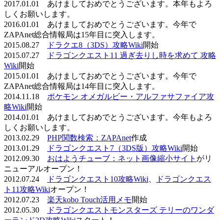
2017.01.01 あけましておめでとうございます。本年もよろ
しくお願いします。
2016.01.01 あけましておめでとうございます。今年で
ZAPAnet総合情報局は15年目に突入します。
2015.08.27
ドラクエ8（3DS）攻略Wiki
開始
2015.07.27
ドラゴンクエスト11 過ぎ去りし時を求めて 攻略
Wiki
開始
2015.01.01 あけましておめでとうございます。今年で
ZAPAnet総合情報局は14年目に突入します。
2014.11.18
ポケモン オメガルビー・アルファサファイア攻
略Wiki
開始
2014.01.01 あけましておめでとうございます。今年もよろ
しくお願いします。
2013.02.29
PHP関数検索：ZAPAnet
作成
2013.01.29
ドラゴンクエスト7（3DS版）攻略Wiki
開始
2012.09.30
おはようチューブ：ネット画像縮小サイト
がリ
ニューアルオープン！
2012.07.24
ドラゴンクエスト10攻略Wiki
、
ドラゴンクエス
ト11攻略Wiki
オープン！
2012.07.23
楽天kobo Touch活用メモ
開始
2012.05.30
ドラゴンクエストモンスターズ テリーのワンダ