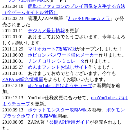
ーランド3D攻略Wiki
スタート！
2012.04.10
簡単にファミコンのプレイ画像を入手する方法
（全ゲームタイトル対応）
2012.02.23 管理人ZAPA執筆「
わかる!iPhoneカメラ
」が発
売されました
2012.01.11
デジカメ最新情報
を更新
2012.01.01 あけましておめでとうございます。今年もよろ
しくお願いします。
2011.11.29
マリオカート7攻略Wiki
がオープンしました！
2011.06.03
ホビロン パスワード強化メーカー
作りました。
2011.06.01
チンチロリン シミュレータ
作りました。
2011.05.27
めんまフォントお試しサイト
作りました。
2011.01.01 あけましておめでとうございます。今年も
ZAPAnet総合情報局
をよろしくお願いいたします。
2010.12.18
ohaYouTube - おはようチューブ
に新機能を追
加。
2010.12.13 YouTube仕様変更に合わせて、
ohaYouTube - おは
ようチューブ
を更新。
2010.09.13
ポケットモンスター攻略Wiki
を移転。
ポケモン
ブラックホワイト攻略Wiki
開始。
2010.08.05 ZAPA著「
公開API活用ガイド
が発売されまし
た。