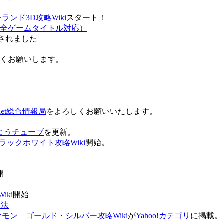
ンド3D攻略Wiki
スタート！
全ゲームタイトル対応）
されました
ろしくお願いします。
net総合情報局
をよろしくお願いいたします。
 おはようチューブ
を更新。
ラックホワイト攻略Wiki
開始。
。
開
ki
開始
方法
ケモン ゴールド・シルバー攻略Wiki
が
Yahoo!カテゴリ
に掲載。