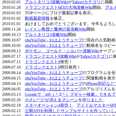
2010.02.01
アルトネリコ3攻略Wiki
が
Yahoo!カテゴリ
に掲載
2010.01.28
ドラゴンクエスト6幻の大地攻略Wiki
開始、
アル
2010.01.03 TOPページにブログ最新記事を表示。
2010.01.02
動画最新情報
を修正。
2010.01.01 あけましておめでとうございます。今年もよ
2009.11.26
レイトン教授と魔神の笛攻略Wiki
開始
2009.10.13
アルトネリコ3攻略Wiki
開始
2009.10.07
ohaYouTube - おはようチューブ
に現在の人気動画
2009.10.05
ohaYouTube - おはようチューブ
に動画名をコピー
2009.09.12
ポケモン ゴールド・シルバー攻略Wiki
オープン
2009.07.17
ドラゴンクエスト9攻略Wiki
が
Yahoo!カテゴリ
に
2009.07.11
ドラゴンクエスト9
発売！
2009.07.10
ドラゴンクエスト9
明日発売！
2009.06.14
ohaYouTube - おはようチューブ
のプログラムを全
2009.04.15
ohaYouTube - おはようチューブ
に関連動画を表示
2009.04.13
ohaYouTube - おはようチューブ
の
iPhone対応
2009.04.05
ohaYouTube - おはようチューブ
のアルゴリズムを
2009.03.13
Googleで「m9（＾Д＾）プギャー検索」できる
2009.02.20
小さい“つ”が消えるマシーン
を
作りました
。
2009.02.19
スターオーシャン4発売！
、
アイドルマスターSP
2009.02.12
公開APIを利用したサンプルサイトを作っていく