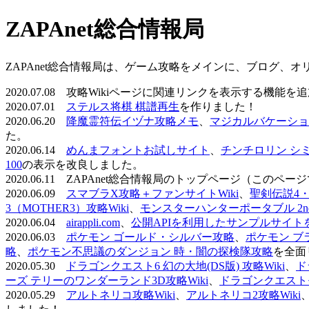
ZAPAnet総合情報局
ZAPAnet総合情報局は、ゲーム攻略をメインに、ブログ、
2020.07.08 攻略Wikiページに関連リンクを表示する機能
2020.07.01
ステルス将棋 棋譜再生
を作りました！
2020.06.20
降魔霊符伝イヅナ攻略メモ
、
マジカルバケーショ
た。
2020.06.14
めんまフォントお試しサイト
、
チンチロリン シ
100
の表示を改良しました。
2020.06.11 ZAPAnet総合情報局のトップページ（こ
2020.06.09
スマブラX攻略＋ファンサイトWiki
、
聖剣伝説4・D
3（MOTHER3）攻略Wiki
、
モンスターハンターポータブル 2nd 
2020.06.04
airappli.com
、
公開APIを利用したサンプルサイト
2020.06.03
ポケモン ゴールド・シルバー攻略
、
ポケモン ブ
略
、
ポケモン不思議のダンジョン 時・闇の探検隊攻略
を全面
2020.05.30
ドラゴンクエスト6 幻の大地(DS版) 攻略Wiki
、
ド
ーズ テリーのワンダーランド3D攻略Wiki
、
ドラゴンクエストモ
2020.05.29
アルトネリコ攻略Wiki
、
アルトネリコ2攻略Wiki