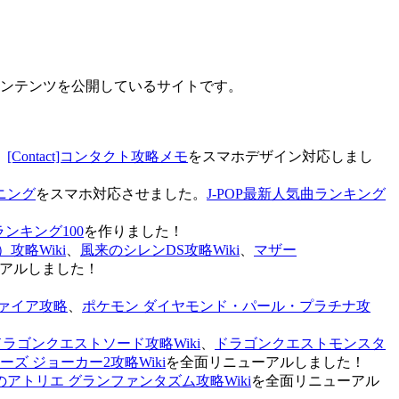
なコンテンツを公開しているサイトです。
、
[Contact]コンタクト攻略メモ
をスマホデザイン対応しまし
ニング
をスマホ対応させました。
J-POP最新人気曲ランキング
ランキング100
を作りました！
攻略Wiki
、
風来のシレンDS攻略Wiki
、
マザー
アルしました！
ァイア攻略
、
ポケモン ダイヤモンド・パール・プラチナ攻
ドラゴンクエストソード攻略Wiki
、
ドラゴンクエストモンスタ
ズ ジョーカー2攻略Wiki
を全面リニューアルしました！
のアトリエ グランファンタズム攻略Wiki
を全面リニューアル