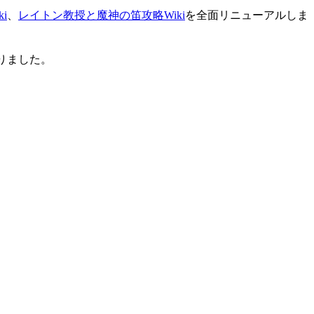
i
、
レイトン教授と魔神の笛攻略Wiki
を全面リニューアルしま
りました。