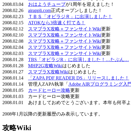
2008.03.04
おはようチューブ
が1周年を迎えました！
2008.02.26
airappli.com
正式オープンしました！
2008.02.23
ＴＢＳ「オビラジＲ」に出演しました！
2008.02.15
ATOKなら3倍速く打てる！
2008.02.12
スマブラX攻略＋ファンサイトWiki
更新
2008.02.10
スマブラX攻略＋ファンサイトWiki
更新
2008.02.08
スマブラX攻略＋ファンサイトWiki
更新
2008.02.04
スマブラX攻略＋ファンサイトWiki
更新
2008.02.03
スマブラX攻略＋ファンサイトWiki
更新
2008.01.28
TBS「オビラジR」に出演しました！…たぶん…
2008.01.28
MHP2G攻略Wiki
はじめました
2008.01.27
スマブラX攻略Wiki
はじめました
2008.01.14
「ZAPA PDF READER DS」リリースしました！
2008.01.14 管理人ZAPA執筆「
Adobe AIRプログラミング入
2008.01.05
カードヒーロー攻略
更新
2008.01.03 カードヒーロー攻略更新
2008.01.01 あけましておめでとうございます。本年も何
2008年1月以降の更新履歴のみ表示しています。
攻略Wiki