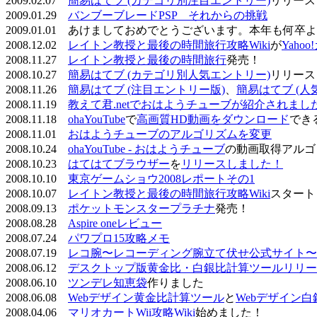
2009.02.07
簡易はてブ (カテゴリ別注目エントリー)
リリース
2009.01.29
バンブーブレードPSP それからの挑戦
2009.01.01 あけましておめでとうございます。本年も何
2008.12.02
レイトン教授と最後の時間旅行攻略Wiki
が
Yaho
2008.11.27
レイトン教授と最後の時間旅行
発売！
2008.10.27
簡易はてブ (カテゴリ別人気エントリー)
リリース
2008.11.26
簡易はてブ (注目エントリー版)
、
簡易はてブ (人
2008.11.19
教えて君.netでおはようチューブが紹介されまし
2008.11.18
ohaYouTube
で
高画質HD動画をダウンロード
でき
2008.11.01
おはようチューブのアルゴリズムを変更
2008.10.24
ohaYouTube - おはようチューブ
の動画取得アルゴ
2008.10.23
はてはてブラウザー
を
リリースしました！
2008.10.10
東京ゲームショウ2008レポートその1
2008.10.07
レイトン教授と最後の時間旅行攻略Wiki
スタート
2008.09.13
ポケットモンスタープラチナ
発売！
2008.08.28
Aspire oneレビュー
2008.07.24
パワプロ15攻略メモ
2008.07.19
レコ腕〜レコーディング腕立て伏せ公式サイト〜
2008.06.12
デスクトップ版黄金比・白銀比計算ツールリリー
2008.06.10
ツンデレ知恵袋
作りました
2008.06.08
Webデザイン黄金比計算ツール
と
Webデザイン
2008.04.06
マリオカートWii攻略Wiki
始めました！