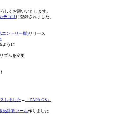
卒よろしくお願いいたします。
o!カテゴリ
に登録されました。
気エントリー版)
リリース
た
るように
リズムを変更
！
スしました
→
「ZAPA GS」
白銀比計算ツール
作りました