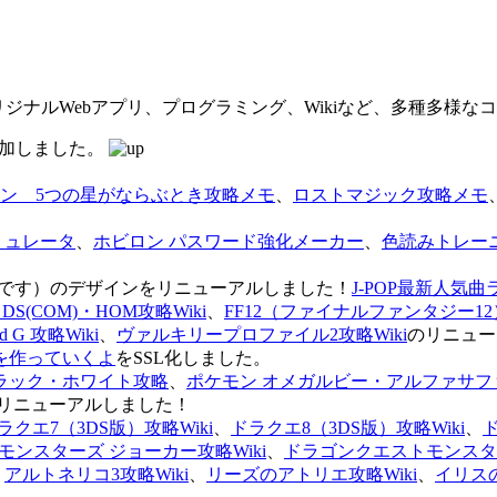
オリジナルWebアプリ、プログラミング、Wikiなど、多種多様
を追加しました。
ン 5つの星がならぶとき攻略メモ
、
ロストマジック攻略メモ
ミュレータ
、
ホビロン パスワード強化メーカー
、
色読みトレー
のページです）のデザインをリニューアルしました！
J-POP最新人気曲
S(COM)・HOM攻略Wiki
、
FF12（ファイナルファンタジー12）
G 攻略Wiki
、
ヴァルキリープロファイル2攻略Wiki
のリニュー
を作っていくよ
をSSL化しました。
ラック・ホワイト攻略
、
ポケモン オメガルビー・アルファサフ
リニューアルしました！
ラクエ7（3DS版）攻略Wiki
、
ドラクエ8（3DS版）攻略Wiki
、
ンスターズ ジョーカー攻略Wiki
、
ドラゴンクエストモンスター
、
アルトネリコ3攻略Wiki
、
リーズのアトリエ攻略Wiki
、
イリス