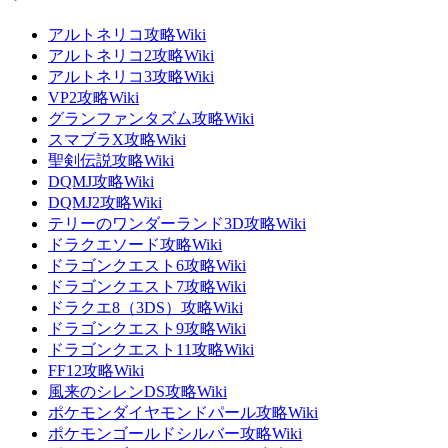
アルトネリコ攻略Wiki
アルトネリコ2攻略Wiki
アルトネリコ3攻略Wiki
VP2攻略Wiki
グランファンタズム攻略Wiki
スマブラX攻略Wiki
聖剣伝説攻略Wiki
DQMJ攻略Wiki
DQMJ2攻略Wiki
テリーのワンダーランド3D攻略Wiki
ドラクエソード攻略Wiki
ドラゴンクエスト6攻略Wiki
ドラゴンクエスト7攻略Wiki
ドラクエ8（3DS）攻略Wiki
ドラゴンクエスト9攻略Wiki
ドラゴンクエスト11攻略Wiki
FF12攻略Wiki
風来のシレンDS攻略Wiki
ポケモンダイヤモンドパール攻略Wiki
ポケモンゴールドシルバー攻略Wiki