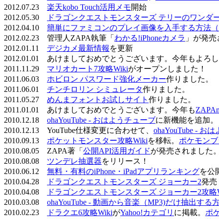
2012.07.23
楽天kobo Touch活用メモ
開始
2012.05.30
ドラゴンクエストモンスターズ テリーのワンダーラ
2012.04.10
簡単にファミコンのプレイ画像を入手する方法（
2012.02.23 管理人ZAPA執筆「
わかる!iPhoneカメラ
」が発売
2012.01.11
デジカメ最新情報
を更新
2012.01.01 あけましておめでとうございます。今年もよ
2011.11.29
マリオカート7攻略Wiki
がオープンしました！
2011.06.03
ホビロン パスワード強化メーカー
作りました。
2011.06.01
チンチロリン シミュレータ
作りました。
2011.05.27
めんまフォントお試しサイト
作りました。
2011.01.01 あけましておめでとうございます。今年も
ZAPA
2010.12.18
ohaYouTube - おはようチューブ
に新機能を追加。
2010.12.13 YouTube仕様変更に合わせて、
ohaYouTube -
2010.09.13
ポケットモンスター攻略Wiki
を移転。
ポケモンブ
2010.08.05 ZAPA著「
公開API活用ガイド
が発売されました
2010.08.08
ツンデレ抽選器
をリリース！
2010.06.12
無料・有料のiPhone・iPadアプリランキング
を公
2010.04.28
ドラゴンクエストモンスターズ ジョーカー2
発売
2010.04.08
ドラゴンクエストモンスターズ ジョーカー2攻略Wi
2010.03.08
ohaYouTube - 動画から音楽（MP3)だけ抽出する
2010.02.23
ドラクエ6攻略Wiki
が
Yahoo!カテゴリ
に掲載。
ポ