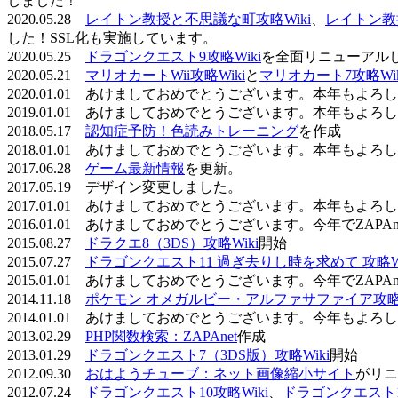
しました！
2020.05.28
レイトン教授と不思議な町攻略Wiki
、
レイトン教
した！SSL化も実施しています。
2020.05.25
ドラゴンクエスト9攻略Wiki
を全面リニューアル
2020.05.21
マリオカートWii攻略Wiki
と
マリオカート7攻略Wik
2020.01.01 あけましておめでとうございます。本年もよ
2019.01.01 あけましておめでとうございます。本年もよ
2018.05.17
認知症予防！色読みトレーニング
を作成
2018.01.01 あけましておめでとうございます。本年もよ
2017.06.28
ゲーム最新情報
を更新。
2017.05.19 デザイン変更しました。
2017.01.01 あけましておめでとうございます。本年もよ
2016.01.01 あけましておめでとうございます。今年でZAP
2015.08.27
ドラクエ8（3DS）攻略Wiki
開始
2015.07.27
ドラゴンクエスト11 過ぎ去りし時を求めて 攻略Wi
2015.01.01 あけましておめでとうございます。今年でZAP
2014.11.18
ポケモン オメガルビー・アルファサファイア攻略W
2014.01.01 あけましておめでとうございます。今年もよ
2013.02.29
PHP関数検索：ZAPAnet
作成
2013.01.29
ドラゴンクエスト7（3DS版）攻略Wiki
開始
2012.09.30
おはようチューブ：ネット画像縮小サイト
がリニ
2012.07.24
ドラゴンクエスト10攻略Wiki
、
ドラゴンクエスト11