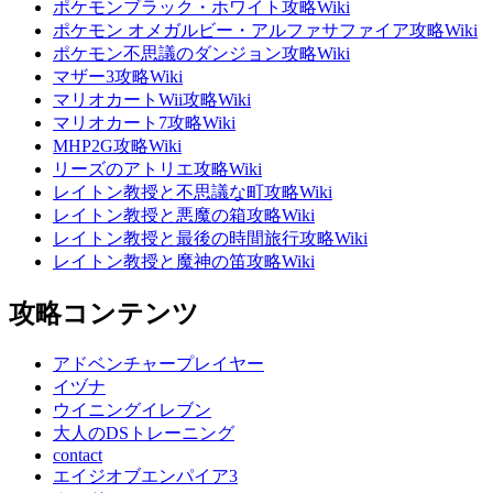
ポケモンブラック・ホワイト攻略Wiki
ポケモン オメガルビー・アルファサファイア攻略Wiki
ポケモン不思議のダンジョン攻略Wiki
マザー3攻略Wiki
マリオカートWii攻略Wiki
マリオカート7攻略Wiki
MHP2G攻略Wiki
リーズのアトリエ攻略Wiki
レイトン教授と不思議な町攻略Wiki
レイトン教授と悪魔の箱攻略Wiki
レイトン教授と最後の時間旅行攻略Wiki
レイトン教授と魔神の笛攻略Wiki
攻略コンテンツ
アドベンチャープレイヤー
イヅナ
ウイニングイレブン
大人のDSトレーニング
contact
エイジオブエンパイア3