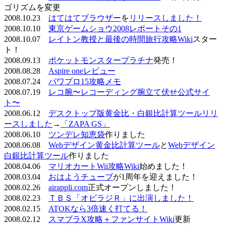
ゴリズムを変更
2008.10.23
はてはてブラウザー
を
リリースしました！
2008.10.10
東京ゲームショウ2008レポートその1
2008.10.07
レイトン教授と最後の時間旅行攻略Wiki
スター
ト！
2008.09.13
ポケットモンスタープラチナ
発売！
2008.08.28
Aspire oneレビュー
2008.07.24
パワプロ15攻略メモ
2008.07.19
レコ腕〜レコーディング腕立て伏せ公式サイ
ト〜
2008.06.12
デスクトップ版黄金比・白銀比計算ツールリリ
ースしました
→
「ZAPA GS」
2008.06.10
ツンデレ知恵袋
作りました
2008.06.08
Webデザイン黄金比計算ツール
と
Webデザイン
白銀比計算ツール
作りました
2008.04.06
マリオカートWii攻略Wiki
始めました！
2008.03.04
おはようチューブ
が1周年を迎えました！
2008.02.26
airappli.com
正式オープンしました！
2008.02.23
ＴＢＳ「オビラジＲ」に出演しました！
2008.02.15
ATOKなら3倍速く打てる！
2008.02.12
スマブラX攻略＋ファンサイトWiki
更新