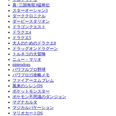
真･三国無双3猛将伝
スターオーシャン3
ダーククロニクル
ダービースタリオン
ドラゴンクエスト
ドラクエ4
ドラクエ5
大人のためのドラクエ8
ドラッグオンドラグーン
トルネコの大冒険
ニュー・マリオ
nintendogs
パワフルプロ野球
パワプロ15攻略メモ
ファイアーエムブレム
風来のシレンDS
ポケットモンスター
ポケモン不思議のダンジョン
マグナカルタ
マジカルバケーション
マリオカートDS