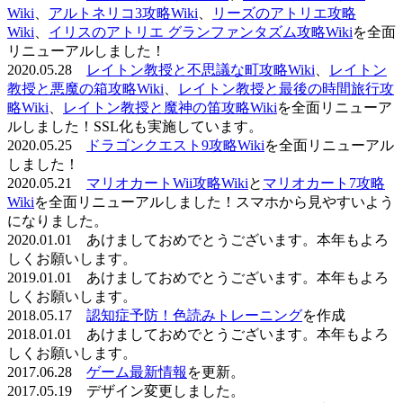
Wiki
、
アルトネリコ3攻略Wiki
、
リーズのアトリエ攻略
Wiki
、
イリスのアトリエ グランファンタズム攻略Wiki
を全面
リニューアルしました！
2020.05.28
レイトン教授と不思議な町攻略Wiki
、
レイトン
教授と悪魔の箱攻略Wiki
、
レイトン教授と最後の時間旅行攻
略Wiki
、
レイトン教授と魔神の笛攻略Wiki
を全面リニューア
ルしました！SSL化も実施しています。
2020.05.25
ドラゴンクエスト9攻略Wiki
を全面リニューアル
しました！
2020.05.21
マリオカートWii攻略Wiki
と
マリオカート7攻略
Wiki
を全面リニューアルしました！スマホから見やすいよう
になりました。
2020.01.01 あけましておめでとうございます。本年もよろ
しくお願いします。
2019.01.01 あけましておめでとうございます。本年もよろ
しくお願いします。
2018.05.17
認知症予防！色読みトレーニング
を作成
2018.01.01 あけましておめでとうございます。本年もよろ
しくお願いします。
2017.06.28
ゲーム最新情報
を更新。
2017.05.19 デザイン変更しました。