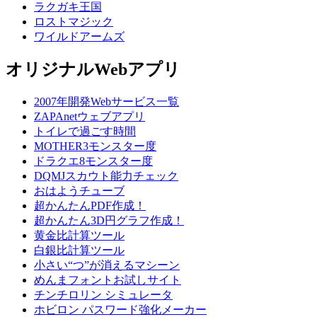
ラクガキ王国
ロストマジック
ワイルドアームズ
オリジナルWebアプリ
2007年開発Webサービス一覧
ZAPAnetウェブアプリ
トイレで過ごす時間
MOTHER3モンスター度
ドラクエ8モンスター度
DQMJスカウト能力チェック
おはようチューブ
超かんたんPDF作成！
超かんたん3D円グラフ作成！
黄金比計算ツール
白銀比計算ツール
小さい“つ”が消えるマシーン
めんまフォントお試しサイト
チンチロリン シミュレータ
ホビロン パスワード強化メーカー