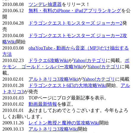
2010.08.08
ツンデレ抽選器
をリリース！
2010.06.12
無料・有料のiPhone・iPadアプリランキング
を公
開
2010.04.28
ドラゴンクエストモンスターズ ジョーカー2
発
売
2010.04.08
ドラゴンクエストモンスターズ ジョーカー2攻
略Wiki
開始
2010.03.08
ohaYouTube - 動画から音楽（MP3)だけ抽出する
方法
2010.02.23
ドラクエ6攻略Wiki
が
Yahoo!カテゴリ
に掲載。
ポ
ケモン ゴールド・シルバー攻略Wiki
が
Yahoo!カテゴリ
に掲
載。
2010.02.01
アルトネリコ3攻略Wiki
が
Yahoo!カテゴリ
に掲載
2010.01.28
ドラゴンクエスト6幻の大地攻略Wiki
開始、
アル
トネリコ3
が発売
2010.01.03 TOPページにブログ最新記事を表示。
2010.01.02
動画最新情報
を修正。
2010.01.01 あけましておめでとうございます。今年もよろ
しくお願いします。
2009.11.26
レイトン教授と魔神の笛攻略Wiki
開始
2009.10.13
アルトネリコ3攻略Wiki
開始