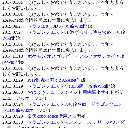
2017.01.01 あけましておめでとうございます。本年もよろ
しくお願いします。
2016.01.01 あけましておめでとうございます。今年で
ZAPAnet総合情報局は15年目に突入します。
2015.08.27
ドラクエ8（3DS）攻略Wiki
開始
2015.07.27
ドラゴンクエスト11 過ぎ去りし時を求めて 攻略
Wiki
開始
2015.01.01 あけましておめでとうございます。今年で
ZAPAnet総合情報局は14年目に突入します。
2014.11.18
ポケモン オメガルビー・アルファサファイア攻
略Wiki
開始
2014.01.01 あけましておめでとうございます。今年もよろ
しくお願いします。
2013.02.29
PHP関数検索：ZAPAnet
作成
2013.01.29
ドラゴンクエスト7（3DS版）攻略Wiki
開始
2012.09.30
おはようチューブ：ネット画像縮小サイト
がリ
ニューアルオープン！
2012.07.24
ドラゴンクエスト10攻略Wiki
、
ドラゴンクエス
ト11攻略Wiki
オープン！
2012.07.23
楽天kobo Touch活用メモ
開始
2012.05.30
ドラゴンクエストモンスターズ テリーのワンダ