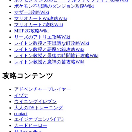
ポケモン不思議のダンジョン攻略Wiki
マザー3攻略Wiki
マリオカートWii攻略Wiki
マリオカート7攻略Wiki
MHP2G攻略Wiki
リーズのアトリエ攻略Wiki
レイトン教授と不思議な町攻略Wiki
レイトン教授と悪魔の箱攻略Wiki
レイトン教授と最後の時間旅行攻略Wiki
レイトン教授と魔神の笛攻略Wiki
攻略コンテンツ
アドベンチャープレイヤー
イヅナ
ウイニングイレブン
大人のDSトレーニング
contact
エイジオブエンパイア3
カードヒーロー
サルゲッチュ