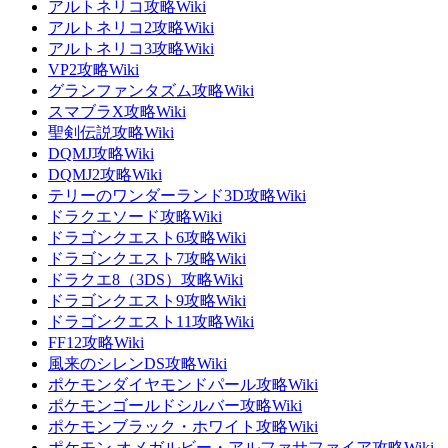
アルトネリコ攻略Wiki
アルトネリコ2攻略Wiki
アルトネリコ3攻略Wiki
VP2攻略Wiki
グランファンタズム攻略Wiki
スマブラX攻略Wiki
聖剣伝説攻略Wiki
DQMJ攻略Wiki
DQMJ2攻略Wiki
テリーのワンダーランド3D攻略Wiki
ドラクエソード攻略Wiki
ドラゴンクエスト6攻略Wiki
ドラゴンクエスト7攻略Wiki
ドラクエ8（3DS）攻略Wiki
ドラゴンクエスト9攻略Wiki
ドラゴンクエスト11攻略Wiki
FF12攻略Wiki
風来のシレンDS攻略Wiki
ポケモンダイヤモンドパール攻略Wiki
ポケモンゴールドシルバー攻略Wiki
ポケモンブラック・ホワイト攻略Wiki
ポケモン オメガルビー・アルファサファイア攻略Wiki