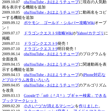
2009.10.07
ohaYouTube - おはようチューブ
に現在の人気動
画を表示する機能を追加
2009.10.05
ohaYouTube - おはようチューブ
に動画名をコピ
ーする機能を追加
2009.09.12
ポケモン ゴールド・シルバー攻略Wiki
オープ
ン！
2009.07.17
ドラゴンクエスト9攻略Wiki
が
Yahoo!カテゴリ
に
掲載
2009.07.11
ドラゴンクエスト9
発売！
2009.07.10
ドラゴンクエスト9
明日発売！
2009.06.14
ohaYouTube - おはようチューブ
のプログラムを
全面改良
2009.04.15
ohaYouTube - おはようチューブ
に関連動画を表
示する機能を追加
2009.04.13
ohaYouTube - おはようチューブ
の
iPhone対応な
どプログラム改良いろいろ
2009.04.05
ohaYouTube - おはようチューブ
のアルゴリズム
を改良
2009.03.13
Googleで「m9（＾Д＾）プギャー検索」できる
ブックマークレット
2009.02.20
小さい“つ”が消えるマシーン
を
作りました
。