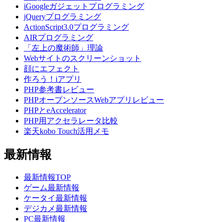
iGoogleガジェットプログラミング
jQueryプログラミング
ActionScript3.0プログラミング
AIRプログラミング
「左上の魔術師」理論
Webサイトのスクリーンショット
顔にエフェクト
作ろう！iアプリ
PHP参考書レビュー
PHPオープンソースWebアプリレビュー
PHPとeAccelerator
PHP用アクセラレータ比較
楽天kobo Touch活用メモ
最新情報
最新情報TOP
ゲーム最新情報
ケータイ最新情報
デジカメ最新情報
PC最新情報