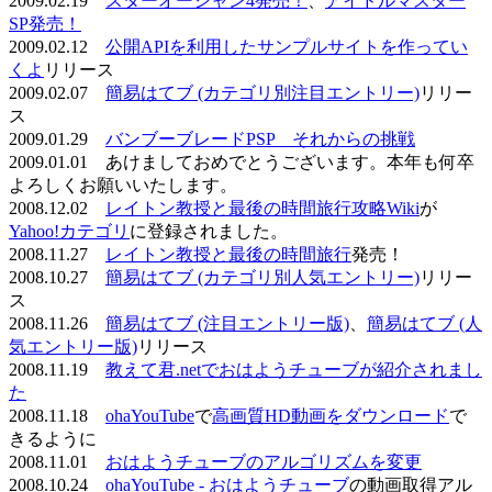
2009.02.19
スターオーシャン4発売！
、
アイドルマスター
SP発売！
2009.02.12
公開APIを利用したサンプルサイトを作ってい
くよ
リリース
2009.02.07
簡易はてブ (カテゴリ別注目エントリー)
リリー
ス
2009.01.29
バンブーブレードPSP それからの挑戦
2009.01.01 あけましておめでとうございます。本年も何卒
よろしくお願いいたします。
2008.12.02
レイトン教授と最後の時間旅行攻略Wiki
が
Yahoo!カテゴリ
に登録されました。
2008.11.27
レイトン教授と最後の時間旅行
発売！
2008.10.27
簡易はてブ (カテゴリ別人気エントリー)
リリー
ス
2008.11.26
簡易はてブ (注目エントリー版)
、
簡易はてブ (人
気エントリー版)
リリース
2008.11.19
教えて君.netでおはようチューブが紹介されまし
た
2008.11.18
ohaYouTube
で
高画質HD動画をダウンロード
で
きるように
2008.11.01
おはようチューブのアルゴリズムを変更
2008.10.24
ohaYouTube - おはようチューブ
の動画取得アル