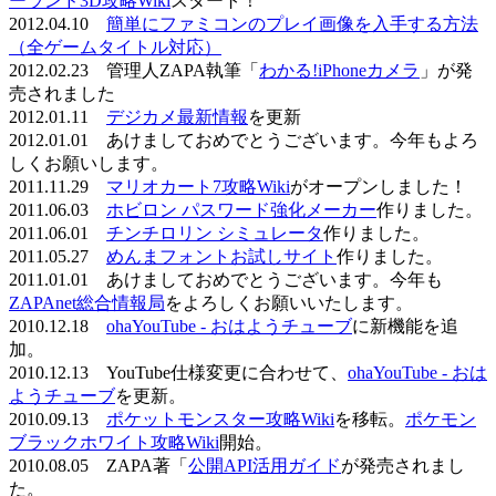
ーランド3D攻略Wiki
スタート！
2012.04.10
簡単にファミコンのプレイ画像を入手する方法
（全ゲームタイトル対応）
2012.02.23 管理人ZAPA執筆「
わかる!iPhoneカメラ
」が発
売されました
2012.01.11
デジカメ最新情報
を更新
2012.01.01 あけましておめでとうございます。今年もよろ
しくお願いします。
2011.11.29
マリオカート7攻略Wiki
がオープンしました！
2011.06.03
ホビロン パスワード強化メーカー
作りました。
2011.06.01
チンチロリン シミュレータ
作りました。
2011.05.27
めんまフォントお試しサイト
作りました。
2011.01.01 あけましておめでとうございます。今年も
ZAPAnet総合情報局
をよろしくお願いいたします。
2010.12.18
ohaYouTube - おはようチューブ
に新機能を追
加。
2010.12.13 YouTube仕様変更に合わせて、
ohaYouTube - おは
ようチューブ
を更新。
2010.09.13
ポケットモンスター攻略Wiki
を移転。
ポケモン
ブラックホワイト攻略Wiki
開始。
2010.08.05 ZAPA著「
公開API活用ガイド
が発売されまし
た。