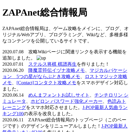
ZAPAnet総合情報局
ZAPAnet総合情報局は、ゲーム攻略をメインに、ブログ、オ
リジナルWebアプリ、プログラミング、Wikiなど、多種多様
なコンテンツを公開しているサイトです。
2020.07.08 攻略Wikiページに関連リンクを表示する機能を
追加しました。
2020.07.01
ステルス将棋 棋譜再生
を作りました！
2020.06.20
降魔霊符伝イヅナ攻略メモ
、
マジカルバケーシ
ョン 5つの星がならぶとき攻略メモ
、
ロストマジック攻略
メモ
、
[Contact]コンタクト攻略メモ
をスマホデザイン対応し
ました。
2020.06.14
めんまフォントお試しサイト
、
チンチロリン シ
ミュレータ
、
ホビロン パスワード強化メーカー
、
色読みト
レーニング
をスマホ対応させました。
J-POP最新人気曲ラン
キング100
の表示を改良しました。
2020.06.11 ZAPAnet総合情報局のトップページ（このペー
ジです）のデザインをリニューアルしました！
J-POP最新人