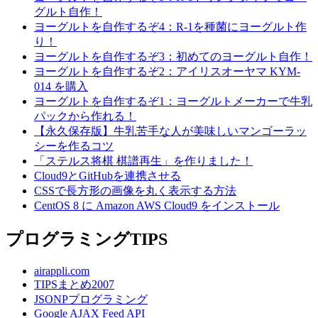
グルト自作！
ヨーグルトを自作するぞ4：R-1を種菌にヨーグルト作
り！
ヨーグルトを自作するぞ3：初めてのヨーグルト自作！
ヨーグルトを自作するぞ2：アイリスオーヤマ KYM-
014 を購入
ヨーグルトを自作するぞ1：ヨーグルトメーカーで牛乳
パックから作れる！
【永久保存版】牛乳苦手な人が美味しいマンゴーラッ
シーを作るコツ
「ステルス将棋 棋譜再生」を作りました！
Cloud9とGitHubを連携させる
CSSで長方形の画像を丸く表示する方法
CentOS 8 に Amazon AWS Cloud9 をインストール
プログラミングTIPS
airappli.com
TIPSまとめ2007
JSONPプログラミング
Google AJAX Feed API