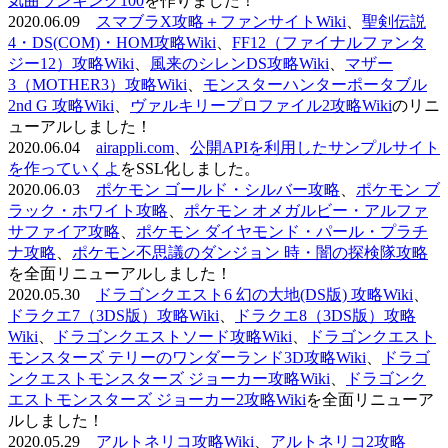
気曲ランキング100
を作りました！
2020.06.09
スマブラX攻略＋ファンサイトWiki
、
聖剣伝説
4・DS(COM)・HOM攻略Wiki
、
FF12（ファイナルファンタ
ジー12）攻略Wiki
、
風来のシレンDS攻略Wiki
、
マザー
3（MOTHER3）攻略Wiki
、
モンスターハンターポータブル
2nd G 攻略Wiki
、
ヴァルキリープロファイル2攻略Wiki
のリニ
ューアルしました！
2020.06.04
airappli.com
、
公開APIを利用したサンプルサイト
を作っていくよ
をSSL化しました。
2020.06.03
ポケモン ゴールド・シルバー攻略
、
ポケモン ブ
ラック・ホワイト攻略
、
ポケモン オメガルビー・アルファ
サファイア攻略
、
ポケモン ダイヤモンド・パール・プラチ
ナ攻略
、
ポケモン不思議のダンジョン 時・闇の探検隊攻略
を全面リニューアルしました！
2020.05.30
ドラゴンクエスト6 幻の大地(DS版) 攻略Wiki
、
ドラクエ7（3DS版）攻略Wiki
、
ドラクエ8（3DS版）攻略
Wiki
、
ドラゴンクエストソード攻略Wiki
、
ドラゴンクエスト
モンスターズ テリーのワンダーランド3D攻略Wiki
、
ドラゴ
ンクエストモンスターズ ジョーカー攻略Wiki
、
ドラゴンク
エストモンスターズ ジョーカー2攻略Wiki
を全面リニューア
ルしました！
2020.05.29
アルトネリコ攻略Wiki
、
アルトネリコ2攻略