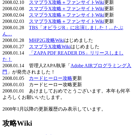
2008.02.10
スマブラX攻略＋ファンサイトWiki
更新
2008.02.08
スマブラX攻略＋ファンサイトWiki
更新
2008.02.04
スマブラX攻略＋ファンサイトWiki
更新
2008.02.03
スマブラX攻略＋ファンサイトWiki
更新
2008.01.28
TBS「オビラジR」に出演しました！…たぶ
ん…
2008.01.28
MHP2G攻略Wiki
はじめました
2008.01.27
スマブラX攻略Wiki
はじめました
2008.01.14
「ZAPA PDF READER DS」リリースしまし
た！
2008.01.14 管理人ZAPA執筆「
Adobe AIRプログラミング入
門
」が発売されました！
2008.01.05
カードヒーロー攻略
更新
2008.01.03 カードヒーロー攻略更新
2008.01.01 あけましておめでとうございます。本年も何卒
よろしくお願いいたします。
2008年1月以降の更新履歴のみ表示しています。
攻略Wiki