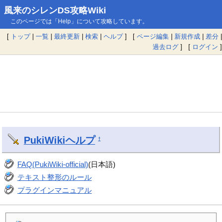
風来のシレンDS攻略Wiki
このページでは「Help」について攻略しています。
[
トップ
|
一覧
|
最終更新
|
検索
|
ヘルプ
] [
ページ編集
|
新規作成
|
差分
|
過去ログ
] [
ログイン
]
PukiWiki
ヘルプ
†
FAQ(PukiWiki-official)
(日本語)
テキスト整形のルール
プラグインマニュアル