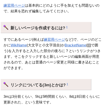
練習用ページ
は基本的にどのように手を加えても問題ないの
で、結果を恐れず編集してみてください。
新しいページを作成するには?
†
すでにあるページ(例えば
練習用ページ
など)で、ページのどこ
かに
WikiName
(大文字と小文字混合)か
BracketName
([[]]で囲
う)を入力すると入力した部分の後ろに ? というリンクがつき
ます。そこをクリックすると新しいページの編集画面が用意
されるので、あとは普通のページ変更と同様に書き込むこと
ができます。
リンクについてる(3m)とかは?
†
3mは3分前くらい、5hは5時間前くらい、8dは8日前くらいに
更新された、という意味です。