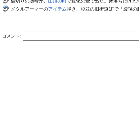
値切りの腕輪が、
山頂の町
で変化の壷で出た。床落ちだけと思っ
メタルアーマーの
アイテム
弾き、杉並の旧街道1Fで「透視の腕
コメント: