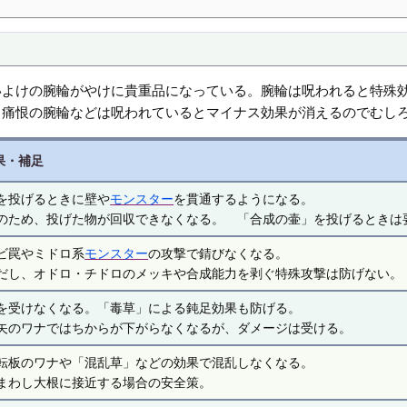
いよけの腕輪がやけに貴重品になっている。腕輪は呪われると特殊
、痛恨の腕輪などは呪われているとマイナス効果が消えるのでむし
果・補足
を投げるときに壁や
モンスター
を貫通するようになる。
のため、投げた物が回収できなくなる。 「合成の壷」を投げるときは要
ビ罠やミドロ系
モンスター
の攻撃で錆びなくなる。
だし、オドロ・チドロのメッキや合成能力を剥ぐ特殊攻撃は防げない。
を受けなくなる。「毒草」による鈍足効果も防げる。
矢のワナではちからが下がらなくなるが、ダメージは受ける。
転板のワナや「混乱草」などの効果で混乱しなくなる。
まわし大根に接近する場合の安全策。