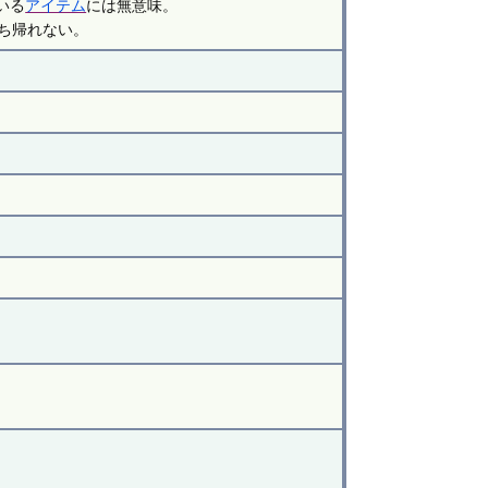
いる
アイテム
には無意味。
持ち帰れない。