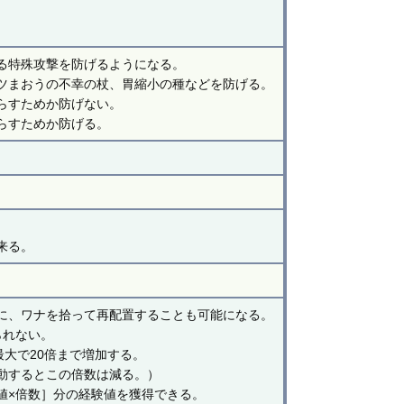
る特殊攻撃を防げるようになる。
ツまおうの不幸の杖、胃縮小の種などを防げる。
らすためか防げない。
らすためか防げる。
来る。
に、ワナを拾って再配置することも可能になる。
られない。
最大で20倍まで増加する。
動するとこの倍数は減る。）
値×倍数］分の経験値を獲得できる。