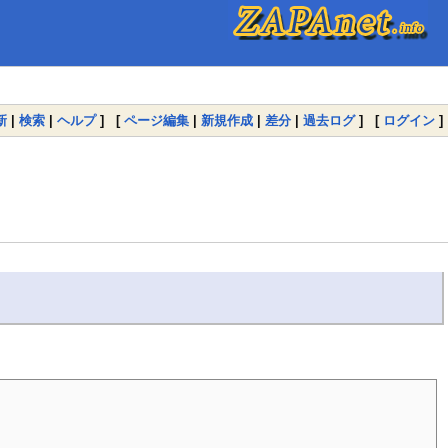
新
|
検索
|
ヘルプ
] [
ページ編集
|
新規作成
|
差分
|
過去ログ
] [
ログイン
]