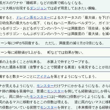
眠ガスのワナや「睡眠草」などの効果で眠らなくなる。
むり大根が出現する
ダンジョン
では必ず用意しておきたい腕輪。
備すると、
ドレイン系
モンスター
によるステータスの「最大値」を下げ
引幼虫系の最大ちから低下、くねくねハニー系のレベルダウン、ガイコ
わるポリゴン・おどるポリゴンのハラヘリーは満腹度の「現在値」を減
たうポリゴン・らんぶポリゴンのハラヘリーは満腹度の「最大値」を減
ターン毎にHPが5回復する。 ただし、満腹度の減り方が2倍になる。
ターン毎に経験値が1上がる。 町などでは効果が無い。
脈の上を歩くことが出来る。 水脈上で外すとワープする。
された通路＆部屋（攻撃することで開通する裏道）を発見することが出
備すると数ターンごとに
アイテム
を落とすようになってしまう。
ナが見えるようになり、
モンスター
だけワナにかかるようになる。さら
ナ師の腕輪を装備中は、普通に
モンスター
を倒しても経験値は1しか得
かし、罠に掛かった
モンスター
には(一時的に)倍数がつくようになる。
罠のあるマスに移動するとこの倍数は増える。 逆に罠のないマスに移
の倍数がついている状態で
モンスター
を倒すと、［本来獲得できる経験