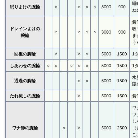
睡
眠りよけの腕輪
○
○
○
○
3000
900
ね
装
ドレインよけの
吸
○
○
○
○
3000
900
腕輪
ま
う
回復の腕輪
○
○
○
5000
1500
1
しあわせの腕輪
○
○
○
○
○
5000
1500
1
水
通過の腕輪
○
○
5000
1500
隠
たれ流しの腕輪
○
5000
1500
装
ワ
ワ
し
ワナ師の腕輪
○
○
5000
2500
（
こ