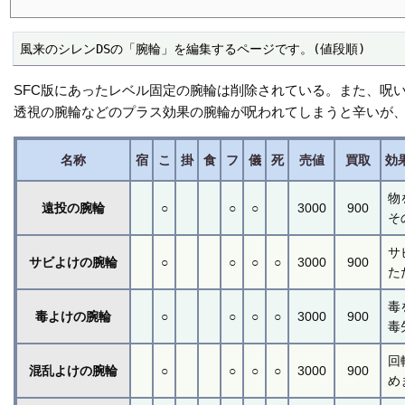
風来のシレンDSの「腕輪」を編集するページです。(値段順)
SFC版にあったレベル固定の腕輪は削除されている。また、呪
透視の腕輪などのプラス効果の腕輪が呪われてしまうと辛いが
名称
宿
こ
掛
食
フ
儀
死
売値
買取
効
物
遠投の腕輪
○
○
○
3000
900
そ
サ
サビよけの腕輪
○
○
○
○
3000
900
た
毒
毒よけの腕輪
○
○
○
○
3000
900
毒
回
混乱よけの腕輪
○
○
○
○
3000
900
め