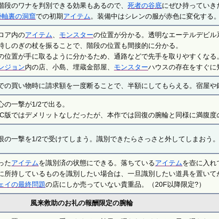
階段のワナを判別できる効果もあるので、
死者の谷底
にぜひ持っていき
掛軸裏の洞窟
での初期
アイテム
。装備中はシレンの服が赤色に変化する
ロア内の
アイテム
、
モンスター
の位置が分かる。透明なエーテルデビル
時しのぎの杖を振ることで、階段の位置も間接的に分かる。
の位置が手に取るように分かるため、通路などで先手を取りやすくなる
ンジョン
内の店、小島、埋蔵金部屋、
モンスター
ハウスの存在をすぐに
での買い物時に請求額を一度断ることで、半額にしてもらえる。宿屋や
心の一撃が1/2で出る。
FC版ではデメリットなしだったが、本作では回復の腕輪と同様に満腹度
恨の一撃を1/2で受けてしまう。識別できたらさっさと外してしまおう
った
アイテム
を識別済の状態にできる。落ちている
アイテム
を壺に入れ
に所持しているものを識別したい場合は、一旦識別したい道具を置いて
ェイの最終問題
の店にしか売っていない貴重品。（20F以降限定?）
風来救助のお礼の報酬限定の腕輪