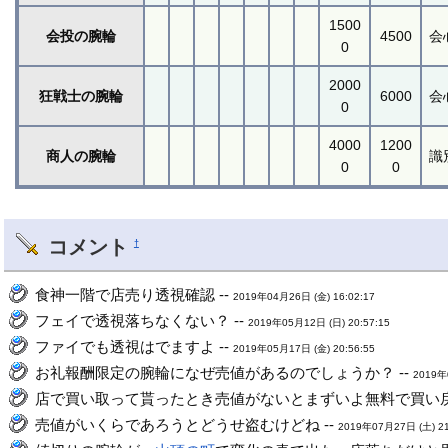
1500
会投の腕輪
4500
会
0
2000
狂戦士の腕輪
6000
会
0
4000
1200
商人の腕輪
識
0
0
コメント
†
食神一階で店売り透視確認 --
2019年04月26日 (金) 16:02:17
フェイで透視落ちなくない？ --
2019年05月12日 (日) 20:57:15
ファイでも透視はでますよ --
2019年05月17日 (金) 20:56:55
お礼報酬限定の腕輪になぜ売値があるのでしょうか？ --
2019年
店で買い取って貰ったとき売値がないとまずいよ無料で買い戻
売値がいくらであろうとどうせ盗むけどね --
2019年07月27日 (土) 21