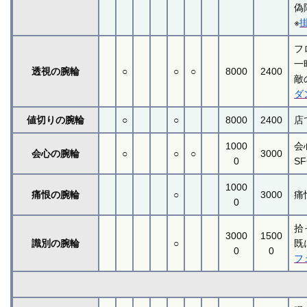
偽
※
フ
一
透視の腕輪
○
○
○
8000
2400
敵
ダ
値切りの腕輪
○
○
8000
2400
店
1000
会
会心の腕輪
○
○
○
3000
0
S
1000
痛恨の腕輪
○
3000
痛
0
拾
3000
1500
識別の腕輪
○
既
0
0
フ