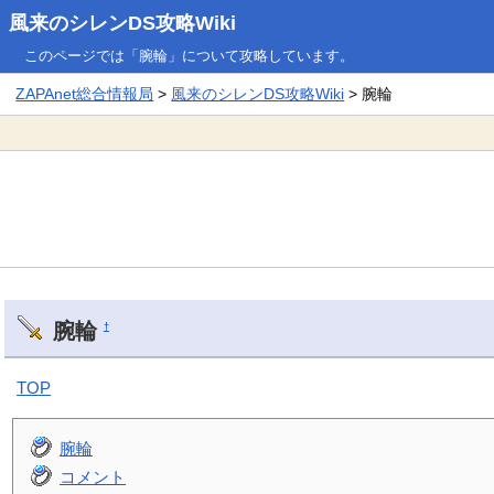
風来のシレンDS攻略Wiki
このページでは「腕輪」について攻略しています。
ZAPAnet総合情報局
>
風来のシレンDS攻略Wiki
> 腕輪
腕輪
†
TOP
腕輪
コメント