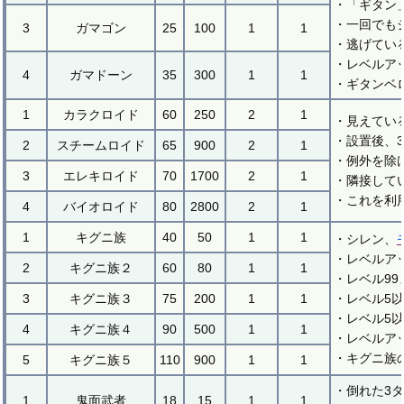
・「ギタン
・一回でも
3
ガマゴン
25
100
1
1
・逃げてい
・レベルア
4
ガマドーン
35
300
1
1
・ギタンベ
1
カラクロイド
60
250
2
1
・見えてい
・設置後、
2
スチームロイド
65
900
2
1
・例外を除
3
エレキロイド
70
1700
2
1
・隣接して
・これを利
4
バイオロイド
80
2800
2
1
1
キグニ族
40
50
1
1
・シレン、
・レベルア
2
キグニ族２
60
80
1
1
・レベル99
3
キグニ族３
75
200
1
1
・レベル5
・レベル5
4
キグニ族４
90
500
1
1
・レベルア
・キグニ族
5
キグニ族５
110
900
1
1
・倒れた3
1
鬼面武者
18
15
1
1