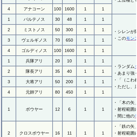
・上位種と
4
アナコーン
100
1600
1
1
1
パルテノス
30
48
1
1
2
ミストノス
50
300
1
1
・シレンが
・この
モン
3
ヴェルギノス
70
650
1
1
4
ゴルディノス
100
1600
1
1
1
兵隊アリ
20
10
1
1
・ランダム
2
隊長アリ
35
40
1
1
・あまり強
・「（こわ
3
大将アリ
50
200
1
1
・ただし、
4
元帥アリ
80
450
1
1
・「木の矢
1
ボウヤー
12
6
1
1
・射程範囲
・間に他の
・「鉄の矢
2
クロスボウヤー
16
11
1
1
・射程範囲