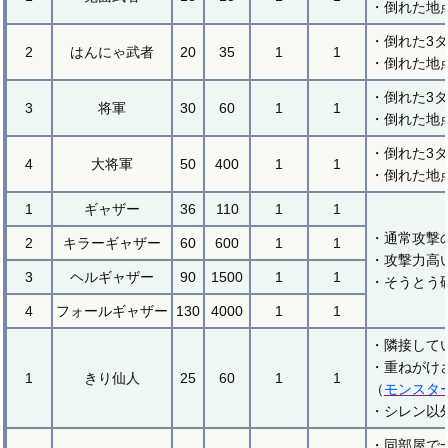
・倒れた地
・倒れた3
2
はんにゃ武者
20
35
1
1
・倒れた地
・倒れた3
3
将軍
30
60
1
1
・倒れた地
・倒れた3
4
大将軍
50
400
1
1
・倒れた地
1
ギャザー
36
110
1
1
・通常攻撃
2
キラーギャザー
60
600
1
1
・攻撃力高
3
ヘルギャザー
90
1500
1
1
・そうとう
4
フォールギャザー
130
4000
1
1
・隣接して
・重ねがけ
1
きり仙人
25
60
1
1
（
モンスタ
・シレン以
・同部屋で