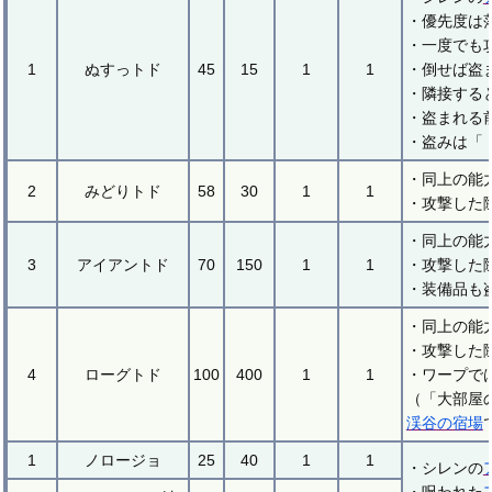
・優先度は
・一度でも
1
ぬすっトド
45
15
1
1
・倒せば盗
・隣接する
・盗まれる
・盗みは「
・同上の能
2
みどりトド
58
30
1
1
・攻撃した
・同上の能
3
アイアントド
70
150
1
1
・攻撃した
・装備品も
・同上の能
・攻撃した
4
ローグトド
100
400
1
1
・ワープで
（「大部屋
渓谷の宿場
1
ノロージョ
25
40
1
1
・シレンの