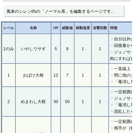
風来のシレンDSの「ノーマル系」を編集するページです。
レベル
名称
HP
経験値
移動速度
攻撃回数
特徴
・自分以外
・回復量か
1のみ
いやしウサギ
5
8
1
1
・ジェノサ
肉にすれば
・一直線上
1
おばけ大根
12
7
1
1
・間に他の
・「毒消し
・一定範囲
・ジェノサ
2
めまわし大根
30
50
1
1
・「毒消し
・混乱した
・一定範囲
・相手が［