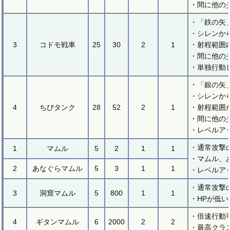
・間に他の
・「鉄の矢
・シレンか
3
コドモ戦車
25
30
2
1
・射程範囲
・間に他の
・単独行動
・「銀の矢
・シレンか
4
ちびタンク
28
52
2
1
・射程範囲
・間に他の
・レベルア
・通常攻撃
1
マムル
5
2
1
1
・マムル、
2
あなぐらマムル
5
3
1
1
・レベルア
・通常攻撃
3
洞窟マムル
5
800
1
1
・HPが低
・倍速行動
4
ギタンマムル
6
2000
2
2
・最高クラ