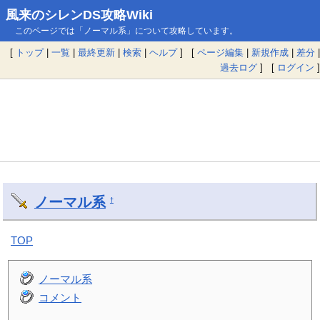
風来のシレンDS攻略Wiki
このページでは「ノーマル系」について攻略しています。
[
トップ
|
一覧
|
最終更新
|
検索
|
ヘルプ
] [
ページ編集
|
新規作成
|
差分
|
過去ログ
] [
ログイン
]
ノーマル系
†
TOP
ノーマル系
コメント