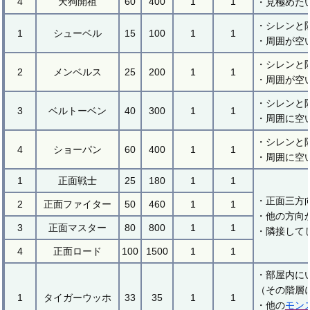
4
天狗開祖
60
400
1
1
・見極めた
・シレンと
1
シューベル
15
100
1
1
・周囲が空
・シレンと
2
メンベルス
25
200
1
1
・周囲が空
・シレンと
3
ベルトーベン
40
300
1
1
・周囲に空
・シレンと
4
ショーパン
60
400
1
1
・周囲に空
1
正面戦士
25
180
1
1
・正面三方
2
正面ファイター
50
460
1
1
・他の方向
3
正面マスター
80
800
1
1
・隣接して
4
正面ロード
100
1500
1
1
・部屋内に
（その階層
1
タイガーウッホ
33
35
1
1
・他の
モン