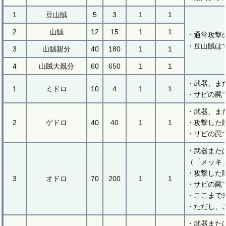
1
豆山賊
5
3
1
1
2
山賊
12
15
1
1
・通常攻撃
・豆山賊は
3
山賊親分
40
180
1
1
4
山賊大親分
60
650
1
1
・武器、ま
1
ミドロ
10
4
1
1
・サビの罠
・武器、ま
2
ゲドロ
40
40
1
1
・攻撃した
・サビの罠
・武器また
（「メッキ
・攻撃した
3
オドロ
70
200
1
1
・サビの罠
・ここまで
・ただし、
・武器また