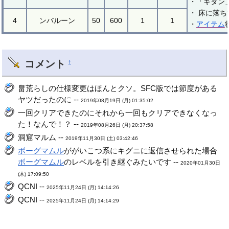
・「ギタン
・ 床に落
4
ンバルーン
50
600
1
1
・
アイテム
コメント
†
畠荒らしの仕様変更はほんとクソ。SFC版では節度がある
ヤツだったのに --
2019年08月19日 (月) 01:35:02
一回クリアできたのにそれから一回もクリアできなくなっ
た！なんで！？ --
2019年08月26日 (月) 20:37:58
洞窟マルム --
2019年11月30日 (土) 03:42:46
ボーグマムル
ががいこつ系にキグニに返信させられた場合
ボーグマムル
のレベルを引き継ぐみたいです --
2020年01月30日
(木) 17:09:50
QCNI --
2025年11月24日 (月) 14:14:26
QCNI --
2025年11月24日 (月) 14:14:29