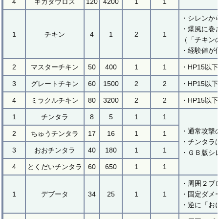
4
ギガタウロス
120
4200
1
1
・シレンか
・爆風に巻
1
チキン
4
1
2
1
（「チキン
・経験値が
2
マスターチキン
50
400
1
1
・HP15以
3
グレートチキン
60
1500
2
2
・HP15以
4
ミラクルチキン
80
3200
2
2
・HP15以
1
チンタラ
8
5
1
1
・通常攻撃
2
ちゅうチンタラ
17
16
1
1
・チンタラ
3
おおチンタラ
40
180
1
1
・ＧＢ版シ
4
とくだいチンタラ
60
650
1
1
・周囲２ブ
1
デブータ
34
25
1
1
・固定ダメ
・逆に「お