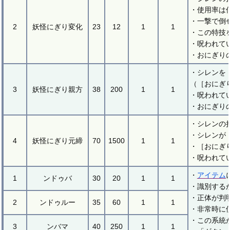
・使用率は
・一撃で倒
2
妖怪にぎり変化
23
12
1
1
・この特技
・呪われて
・おにぎり
・シレンを
（［おにぎ
3
妖怪にぎり親方
38
200
1
1
・呪われて
・おにぎり
・シレンの
・シレンが
4
妖怪にぎり元締
70
1500
1
1
・［おにぎ
・呪われて
・
アイテム
1
ンドゥバ
30
20
1
1
・識別する
・正体が判
2
ンドゥルー
35
60
1
1
・非常時に
・この系統
3
ンバマ
40
250
1
1