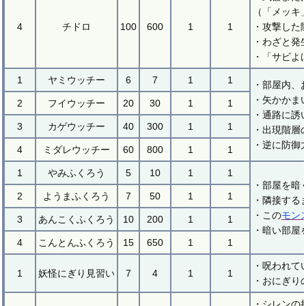
（「メッキ
4
チドロ
100
600
1
1
・攻撃した
・わざと発
・「サビよ
1
ヤミウッチー
6
7
1
1
・部屋内、
・矢かかま
2
フイウッチー
20
30
1
1
・通路に誘
3
カゲウッチー
40
300
1
1
・出現階層
・逆に防御
4
ミダレウッチー
60
800
1
1
1
やみふくろう
5
10
1
1
・部屋を暗
2
ようまふくろう
7
50
1
1
・隣接する
・この
モン
3
あんこくふくろう
10
200
1
1
・暗い部屋
4
こんとんふくろう
15
650
1
1
・呪われて
1
妖怪にぎり見習い
7
4
1
1
・おにぎり
・シレンの