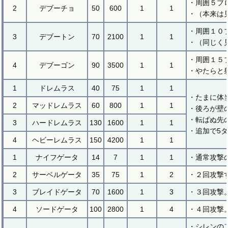
・周囲５ブ
2
デブーチョ
50
600
1
1
・（本来は
・周囲１０
3
デブートン
70
2100
1
1
・（同じく
・周囲１５
4
デブーゴン
90
3500
1
1
・やたらと
1
ドレムラス
40
75
1
1
・たまに体
2
マッドレムラス
60
800
1
1
・後ろが壁
・転ばぬ先
3
ハードレムラス
130
1600
1
1
・追加で5
4
ヘビーレムラス
150
4200
1
1
1
ナイフゲータ
14
7
1
1
・通常攻撃
2
サーベルゲータ
35
75
1
2
・２回攻撃
3
ブレイドゲータ
70
1600
1
3
・３回攻撃
4
ソードゲータ
100
2800
1
4
・４回攻撃
・シレンの