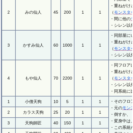
・重ねがけ
2
みの仙人
45
200
1
1
（
モンスタ
・間に他の
・シレン以
・同部屋に
・重ねがけ
3
かすみ仙人
60
1000
1
1
（
モンスタ
・シレン以
・同フロア
・重ねがけ
4
もや仙人
70
2200
1
1
（
モンスタ
・シレン以
・同系統に
・そのフロ
1
小僧天狗
10
5
1
1
・元の
モン
2
カラス天狗
25
20
1
1
・倒すか、
・変身中は
3
天狗師匠
40
150
1
1
・この系統