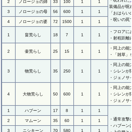
・呪われた
2
ノロージョの姉
33
100
1
1
装備品が呪
3
ノロージョの母
56
600
1
1
「おはらい
・呪いの罠
4
ノロージョの婆
72
1500
1
1
・フロアに
1
畠荒らし
18
7
1
1
・射程距離
・同上の能
2
壷荒らし
25
15
1
1
・「雑草」
・同上の能
3
物荒らし
35
250
1
1
・シレンが
・ジェノサ
・同上の能
4
大物荒らし
50
600
1
1
・シレンが
・ジェノサ
1
ハブーン
17
8
1
1
・通常攻撃
2
マムーン
35
60
1
1
・ハブーン
3
ニシキーン
70
580
1
1