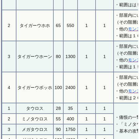
・範囲はは
・部屋内に
（その階層
2
タイガーウホホ
65
550
1
1
・他の
モン
・範囲は１
・部屋内に
（その階層
3
タイガーウホーン
80
1300
1
1
・他の
モン
・範囲は１
・部屋内に
（その階層
4
タイガーウボッホ
100
2400
1
1
・他の
モン
・範囲は２
1
タウロス
28
35
1
1
・痛恨の一
2
ミノタウロス
55
400
1
1
・「ミノタ
3
メガタウロス
90
1750
1
1
・基本の攻