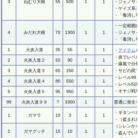
3
ねむり大根
55
500
1
1
・ジェノサ
・ゲイズ系
・「毒消し
・一定範囲
4
みだれ大根
70
1300
1
1
・ジェノサ
・「毒消し
1
火炎入道
35
55
1
1
・
アイテム
・炎でレベ
2
火炎入道２
50
90
1
1
・爆風で分
3
火炎入道３
65
250
1
1
・サビの罠
・レベル99
4
火炎入道４
80
550
1
1
・レベル5
・オヤジ戦
5
火炎入道５
95
950
1
1
99
火炎入道９９
?
3300
1
1
普通に発生
・ギタンベ
1
ガマラ
10
3
1
1
・（盗まれ
（シレンか
2
ガマグッチ
15
10
1
1
・盗んでい