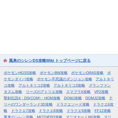
風来のシレンDS攻略Wiki トップページに戻る
ポケモンHGSS攻略
ポケモンBW攻略
ポケモンORAS攻略
ポ
ケモンダイパ攻略
ポケモン不思議のダンジョン攻略
アルトネリ
コ攻略
アルトネリコ2攻略
アルトネリコ3攻略
グランファン
タズム攻略
リーズのアトリエ攻略
スマブラX攻略
VP2攻略
聖剣伝説4・DS(COM)・HOM攻略
DQMJ攻略
DQMJ2攻略
テ
リーのワンダーランド3D攻略
ドラクエソード攻略
ドラクエ6攻
略
ドラクエ7攻略
ドラクエ8攻略
ドラクエ9攻略
FF12攻略
風来のシレン攻略
MOTHER3攻略
マリオカートWii攻略
マリ