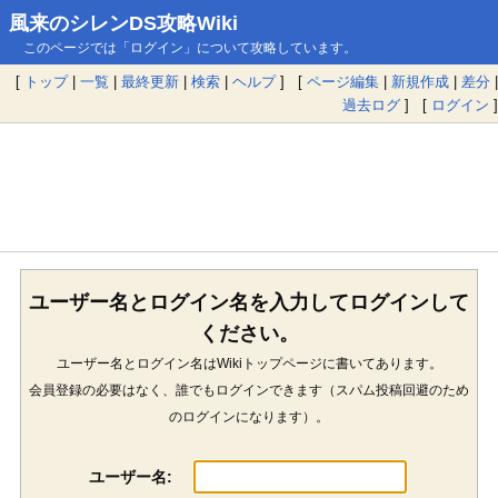
風来のシレンDS攻略Wiki
このページでは「ログイン」について攻略しています。
[
トップ
|
一覧
|
最終更新
|
検索
|
ヘルプ
] [
ページ編集
|
新規作成
|
差分
|
過去ログ
] [
ログイン
]
ユーザー名とログイン名を入力してログインして
ください。
ユーザー名とログイン名はWikiトップページに書いてあります。
会員登録の必要はなく、誰でもログインできます（スパム投稿回避のため
のログインになります）。
ユーザー名: