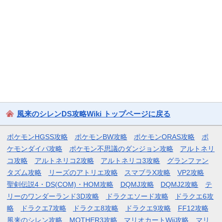
風来のシレンDS攻略Wiki トップページに戻る
ポケモンHGSS攻略
ポケモンBW攻略
ポケモンORAS攻略
ポ
ケモンダイパ攻略
ポケモン不思議のダンジョン攻略
アルトネリ
コ攻略
アルトネリコ2攻略
アルトネリコ3攻略
グランファン
タズム攻略
リーズのアトリエ攻略
スマブラX攻略
VP2攻略
聖剣伝説4・DS(COM)・HOM攻略
DQMJ攻略
DQMJ2攻略
テ
リーのワンダーランド3D攻略
ドラクエソード攻略
ドラクエ6攻
略
ドラクエ7攻略
ドラクエ8攻略
ドラクエ9攻略
FF12攻略
風来のシレン攻略
MOTHER3攻略
マリオカートWii攻略
マリ