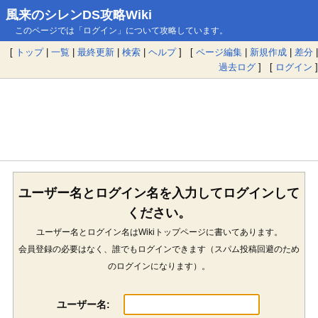
風来のシレンDS攻略Wiki
このページでは「ログイン」について攻略しています。
[
トップ
|
一覧
|
最終更新
|
検索
|
ヘルプ
] [
ページ編集
|
新規作成
|
差分
|
過去ログ
] [
ログイン
]
ユーザー名とログイン名を入力してログインして
ください。
ユーザー名とログイン名はWikiトップページに書いてあります。
会員登録の必要はなく、誰でもログインできます（スパム投稿回避のため
のログインになります）。
ユーザー名: