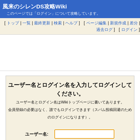
風来のシレンDS攻略Wiki
このページでは「ログイン」について攻略しています。
[
トップ
|
一覧
|
最終更新
|
検索
|
ヘルプ
] [
ページ編集
|
新規作成
|
差分
|
過去ログ
] [
ログイン
]
ユーザー名とログイン名を入力してログインして
ください。
ユーザー名とログイン名はWikiトップページに書いてあります。
会員登録の必要はなく、誰でもログインできます（スパム投稿回避のため
のログインになります）。
ユーザー名: