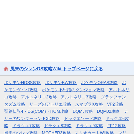
風来のシレンDS攻略Wiki トップページに戻る
ポケモンHGSS攻略
ポケモンBW攻略
ポケモンORAS攻略
ポ
ケモンダイパ攻略
ポケモン不思議のダンジョン攻略
アルトネリ
コ攻略
アルトネリコ2攻略
アルトネリコ3攻略
グランファン
タズム攻略
リーズのアトリエ攻略
スマブラX攻略
VP2攻略
聖剣伝説4・DS(COM)・HOM攻略
DQMJ攻略
DQMJ2攻略
テ
リーのワンダーランド3D攻略
ドラクエソード攻略
ドラクエ6攻
略
ドラクエ7攻略
ドラクエ8攻略
ドラクエ9攻略
FF12攻略
風来のシレン攻略
MOTHER3攻略
マリオカートWii攻略
マリ