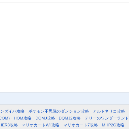
モンダイパ攻略
ポケモン不思議のダンジョン攻略
アルトネリコ攻略
COM)・HOM攻略
DQMJ攻略
DQMJ2攻略
テリーのワンダーランド
HER3攻略
マリオカートWii攻略
マリオカート7攻略
MHP2G攻略