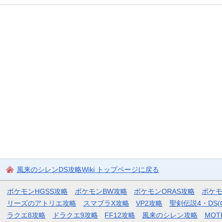
風来のシレンDS攻略Wiki トップページに戻る
ポケモンHGSS攻略
ポケモンBW攻略
ポケモンORAS攻略
ポケ
リーズのアトリエ攻略
スマブラX攻略
VP2攻略
聖剣伝説4・DS(
ラクエ8攻略
ドラクエ9攻略
FF12攻略
風来のシレン攻略
MOT