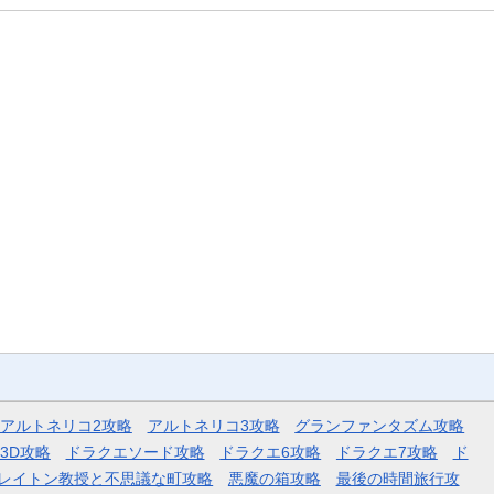
アルトネリコ2攻略
アルトネリコ3攻略
グランファンタズム攻略
3D攻略
ドラクエソード攻略
ドラクエ6攻略
ドラクエ7攻略
ド
レイトン教授と不思議な町攻略
悪魔の箱攻略
最後の時間旅行攻