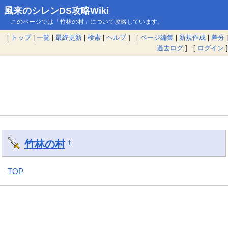
風来のシレンDS攻略Wiki
このページでは「竹林の村」について攻略しています。
[
トップ
|
一覧
|
最終更新
|
検索
|
ヘルプ
] [
ページ編集
|
新規作成
|
差分
|
過去ログ
] [
ログイン
]
竹林の村
†
TOP