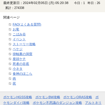
最終更新日：2024年02月05日 (月) 05:20:38
今日：1 昨日：26
累計：274338
関連ページ
FAQ(よくある質問)
お竜
こばみ谷
イベント
ストーリー攻略
ペケジ
掛軸裏の洞窟
座頭ケチ
死者の谷底
小ネタ
食神のほこら
肉
罠
ポケモンHGSS攻略
ポケモンBW攻略
ポケモンORAS攻略
ポ
ケモンダイパ攻略
ポケモン不思議のダンジョン攻略
アルトネリ