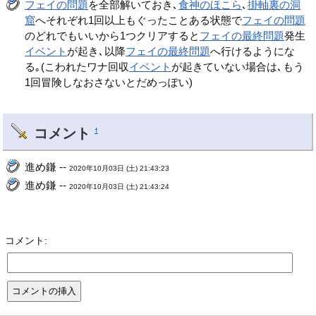
フェイの問題
を全部解いておき､
食神のほこら
､
掛軸裏の洞
窟
へそれぞれ1回以上もぐったことある状態で
フェイの問題
のどれでもいいから1つクリアすると
フェイの最終問題
発生
イベント
が起き､以降
フェイの最終問題
へ行けるようにな
る｡(こわれたワナ回収
イベント
が起きていない場合は､もう
1回冒険しなおさないとだめっぽい)
コメント
†
進め鎌 --
2020年10月03日 (土) 21:43:23
進め鎌 --
2020年10月03日 (土) 21:43:24
コメント: