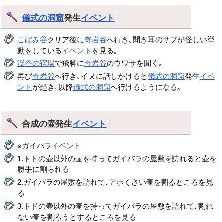
儀式の洞窟
発生
イベント
†
こばみ谷
クリア後に
奇岩谷
へ行き､聞き耳のサブが怪しい挙
動をしている
イベント
を見る｡
渓谷の宿場
で飛脚に
奇岩谷
のウワサを聞く｡
再び
奇岩谷
へ行き､イヌに話しかけると
儀式の洞窟
発生
イベ
ント
が起き､以降
儀式の洞窟
へ行けるようになる｡
合成の壷発生
イベント
†
※ガイバラ
イベント
1.トドの壷以外の壷を持ってガイバラの屋敷を訪れると壷を
勝手に割られる
2.ガイバラの屋敷を訪れて､アホくさい壷を割るところを見
る
3.トドの壷以外の壷を持ってガイバラの屋敷を訪れて､割れ
ない壷を割ろうとするところを見る