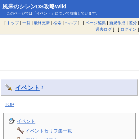
風来のシレンDS攻略Wiki
このページでは「イベント」について攻略しています。
[
トップ
|
一覧
|
最終更新
|
検索
|
ヘルプ
] [
ページ編集
|
新規作成
|
差分
|
過去ログ
] [
ログイン
]
イベント
†
TOP
イベント
イベントセリフ集一覧