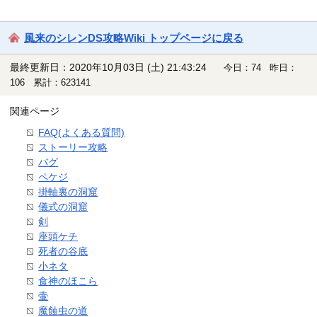
風来のシレンDS攻略Wiki トップページに戻る
最終更新日：2020年10月03日 (土) 21:43:24
今日：74 昨日：
106 累計：623141
関連ページ
FAQ(よくある質問)
ストーリー攻略
バグ
ペケジ
掛軸裏の洞窟
儀式の洞窟
剣
座頭ケチ
死者の谷底
小ネタ
食神のほこら
壷
魔蝕虫の道