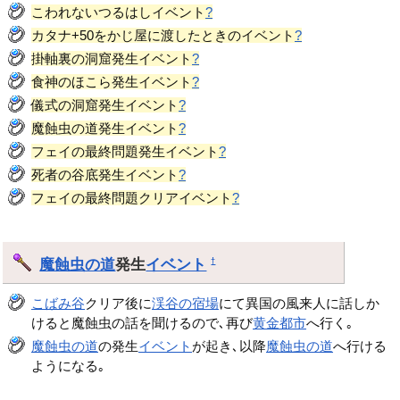
こわれないつるはしイベント
?
カタナ+50をかじ屋に渡したときのイベント
?
掛軸裏の洞窟発生イベント
?
食神のほこら発生イベント
?
儀式の洞窟発生イベント
?
魔蝕虫の道発生イベント
?
フェイの最終問題発生イベント
?
死者の谷底発生イベント
?
フェイの最終問題クリアイベント
?
魔蝕虫の道
発生
イベント
†
こばみ谷
クリア後に
渓谷の宿場
にて異国の風来人に話しか
けると魔蝕虫の話を聞けるので､再び
黄金都市
へ行く｡
魔蝕虫の道
の発生
イベント
が起き､以降
魔蝕虫の道
へ行ける
ようになる｡