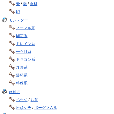
壷
/
肉
/
食料
印
モンスター
ノーマル系
幽霊系
ドレイン系
一ツ目系
ドラゴン系
浮遊系
爆発系
特殊系
旅仲間
ペケジ
/
お竜
座頭ケチ
/
ボーグマムル