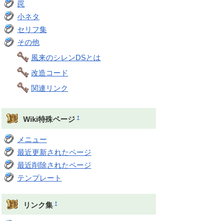
罠
小ネタ
セリフ集
その他
風来のシレンDSとは
改造コード
関連リンク
†
Wiki特殊ページ
メニュー
最近更新されたページ
最近削除されたページ
テンプレート
†
リンク集