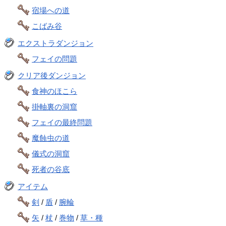
宿場への道
こばみ谷
エクストラダンジョン
フェイの問題
クリア後ダンジョン
食神のほこら
掛軸裏の洞窟
フェイの最終問題
魔蝕虫の道
儀式の洞窟
死者の谷底
アイテム
剣
/
盾
/
腕輪
矢
/
杖
/
巻物
/
草・種