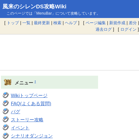
風来のシレンDS攻略Wiki
このページでは「MenuBar」について攻略しています。
[
トップ
|
一覧
|
最終更新
|
検索
|
ヘルプ
] [
ページ編集
|
新規作成
|
差分
|
過去ログ
] [
ログイン
]
†
メニュー
Wikiトップページ
FAQ(よくある質問)
バグ
ストーリー攻略
イベント
シナリオダンジョン