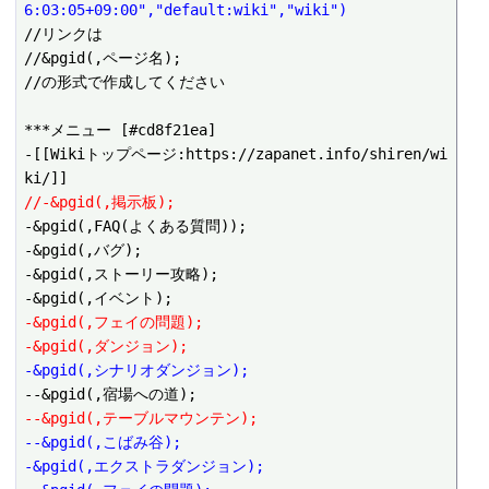
6:03:05+09:00","default:wiki","wiki")
//リンクは

//&pgid(,ページ名);

//の形式で作成してください

***メニュー [#cd8f21ea]

-[[Wikiトップページ:https://zapanet.info/shiren/wi
//-&pgid(,掲示板);
-&pgid(,FAQ(よくある質問));

-&pgid(,バグ);

-&pgid(,ストーリー攻略);

-&pgid(,フェイの問題);
-&pgid(,ダンジョン);
-&pgid(,シナリオダンジョン);
--&pgid(,テーブルマウンテン);
--&pgid(,こばみ谷);
-&pgid(,エクストラダンジョン);