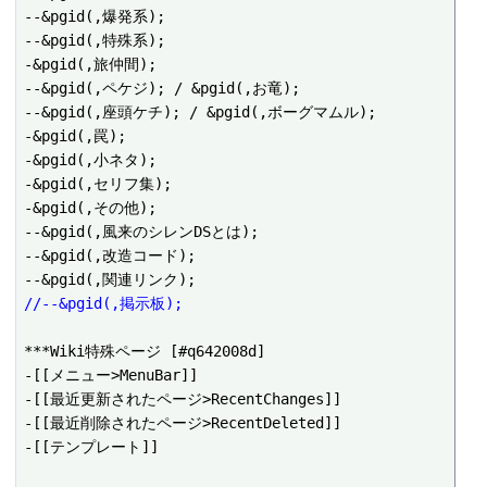
--&pgid(,爆発系);

--&pgid(,特殊系);

-&pgid(,旅仲間);

--&pgid(,ペケジ); / &pgid(,お竜); 

--&pgid(,座頭ケチ); / &pgid(,ボーグマムル);

-&pgid(,罠);

-&pgid(,小ネタ);

-&pgid(,セリフ集);

-&pgid(,その他);

--&pgid(,風来のシレンDSとは);

--&pgid(,改造コード);

//--&pgid(,掲示板);
***Wiki特殊ページ [#q642008d]

-[[メニュー>MenuBar]]

-[[最近更新されたページ>RecentChanges]]

-[[最近削除されたページ>RecentDeleted]]

-[[テンプレート]]
