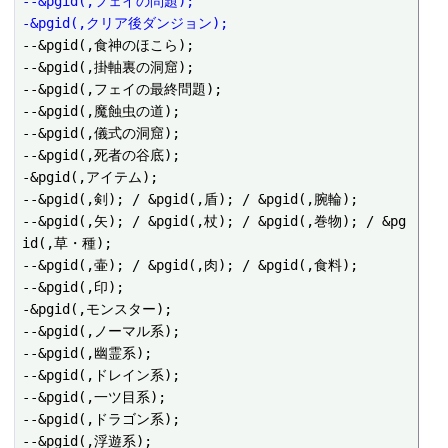
--&pgid(,フェイの問題);
-&pgid(,クリア後ダンジョン);
--&pgid(,食神のほこら);

--&pgid(,掛軸裏の洞窟);

--&pgid(,フェイの最終問題);

--&pgid(,魔蝕虫の道);

--&pgid(,儀式の洞窟);

--&pgid(,死者の谷底);

-&pgid(,アイテム);

--&pgid(,剣); / &pgid(,盾); / &pgid(,腕輪);

--&pgid(,矢); / &pgid(,杖); / &pgid(,巻物); / &pg
id(,草・種);

--&pgid(,壷); / &pgid(,肉); / &pgid(,食料);

--&pgid(,印);

-&pgid(,モンスター);

--&pgid(,ノーマル系);

--&pgid(,幽霊系);

--&pgid(,ドレイン系);

--&pgid(,一ツ目系);

--&pgid(,ドラゴン系);

--&pgid(,浮遊系);
