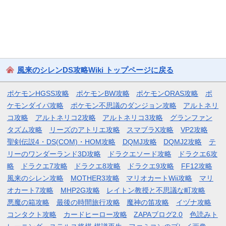
風来のシレンDS攻略Wiki トップページに戻る
ポケモンHGSS攻略
ポケモンBW攻略
ポケモンORAS攻略
ポ
ケモンダイパ攻略
ポケモン不思議のダンジョン攻略
アルトネリ
コ攻略
アルトネリコ2攻略
アルトネリコ3攻略
グランファン
タズム攻略
リーズのアトリエ攻略
スマブラX攻略
VP2攻略
聖剣伝説4・DS(COM)・HOM攻略
DQMJ攻略
DQMJ2攻略
テ
リーのワンダーランド3D攻略
ドラクエソード攻略
ドラクエ6攻
略
ドラクエ7攻略
ドラクエ8攻略
ドラクエ9攻略
FF12攻略
風来のシレン攻略
MOTHER3攻略
マリオカートWii攻略
マリ
オカート7攻略
MHP2G攻略
レイトン教授と不思議な町攻略
悪魔の箱攻略
最後の時間旅行攻略
魔神の笛攻略
イヅナ攻略
コンタクト攻略
カードヒーロー攻略
ZAPAブログ2.0
色読みト