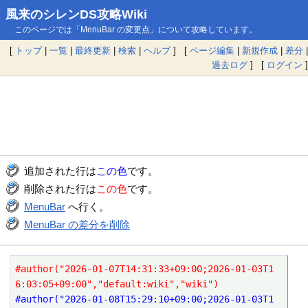
風来のシレンDS攻略Wiki
このページでは「MenuBar の変更点」について攻略しています。
[
トップ
|
一覧
|
最終更新
|
検索
|
ヘルプ
] [
ページ編集
|
新規作成
|
差分
|
過去ログ
] [
ログイン
]
追加された行は
この色
です。
削除された行は
この色
です。
MenuBar
へ行く。
MenuBar の差分を削除
#author("2026-01-07T14:31:33+09:00;2026-01-03T1
6:03:05+09:00","default:wiki","wiki")
#author("2026-01-08T15:29:10+09:00;2026-01-03T1