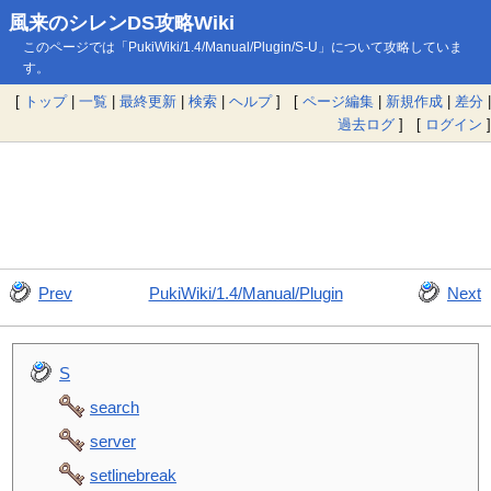
風来のシレンDS攻略Wiki
このページでは「PukiWiki/1.4/Manual/Plugin/S-U」について攻略していま
す。
[
トップ
|
一覧
|
最終更新
|
検索
|
ヘルプ
] [
ページ編集
|
新規作成
|
差分
|
過去ログ
] [
ログイン
]
Prev
PukiWiki/1.4/Manual/Plugin
Next
S
search
server
setlinebreak