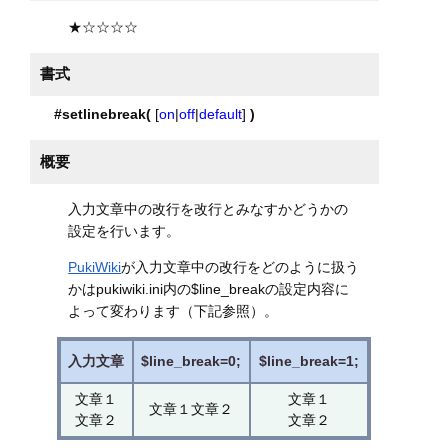
★☆☆☆☆
書式
#setlinebreak(
[
on
|
off
|
default
]
)
概要
入力文章中の改行を改行とみなすかどうかの
設定を行います。
PukiWiki
が入力文章中の改行をどのように扱う
かはpukiwiki.ini内の$line_breakの設定内容に
よって変わります（下記参照）。
入力文章
$line_break=0;
$line_break=1;
文章１
文章１
文章１文章２
文章２
文章２