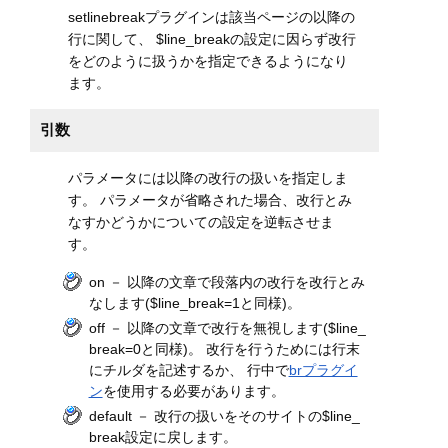
setlinebreakプラグインは該当ページの以降の
行に関して、 $line_breakの設定に因らず改行
をどのように扱うかを指定できるようになり
ます。
引数
パラメータには以降の改行の扱いを指定しま
す。 パラメータが省略された場合、改行とみ
なすかどうかについての設定を逆転させま
す。
on － 以降の文章で段落内の改行を改行とみ
なします($line_break=1と同様)。
off － 以降の文章で改行を無視します($line_
break=0と同様)。 改行を行うためには行末
にチルダを記述するか、 行中で
brプラグイ
ン
を使用する必要があります。
default － 改行の扱いをそのサイトの$line_
break設定に戻します。