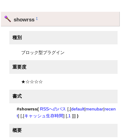
showrss
†
種別
ブロック型プラグイン
重要度
★☆☆☆☆
書式
#showrss(
RSSへのパス
[,[
default
|
menubar
|
recen
t
] [,[
キャッシュ生存時間
] [,
1
]]]
)
概要