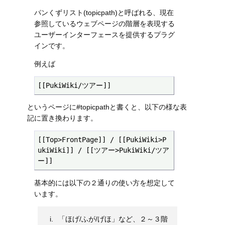
パンくずリスト(topicpath)と呼ばれる、現在
参照しているウェブページの階層を表現する
ユーザーインターフェースを提供するプラグ
インです。
例えば
[[PukiWiki/ツアー]]
というページに#topicpathと書くと、以下の様な表
記に置き換わります。
[[Top>FrontPage]] / [[PukiWiki>P
ukiWiki]] / [[ツアー>PukiWiki/ツア
ー]]
基本的には以下の２通りの使い方を想定して
います。
「ほげ/ふが/げほ」など、２～３階