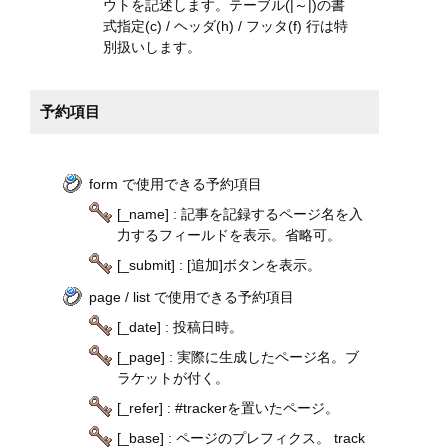
ウトを記述します。テーブル(|～|)の書
式指定(c) / ヘッダ(h) / フッタ(f) 行は特
別扱いします。
予約項目
form で使用できる予約項目
[_name] : 記事を記録するページ名を入
力するフィールドを表示。省略可。
[_submit] : [追加]ボタンを表示。
page / list で使用できる予約項目
[_date] : 投稿日時。
[_page] : 実際に生成したページ名。ブ
ラケットが付く。
[_refer] : #trackerを置いたページ。
[_base] : ページのプレフィクス。 track