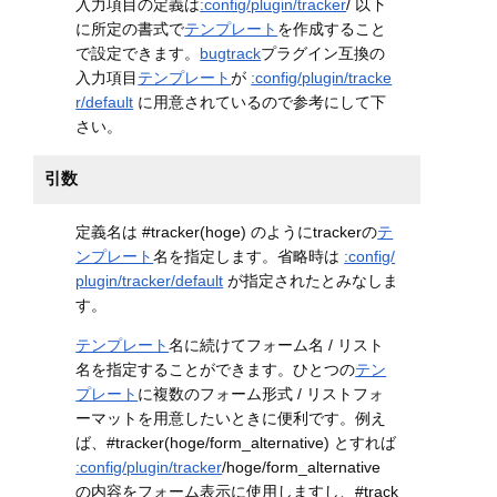
入力項目の定義は
:config/plugin/tracker
/ 以下
に所定の書式で
テンプレート
を作成すること
で設定できます。
bugtrack
プラグイン互換の
入力項目
テンプレート
が
:config/plugin/tracke
r/default
に用意されているので参考にして下
さい。
引数
定義名は #tracker(hoge) のようにtrackerの
テ
ンプレート
名を指定します。省略時は
:config/
plugin/tracker/default
が指定されたとみなしま
す。
テンプレート
名に続けてフォーム名 / リスト
名を指定することができます。ひとつの
テン
プレート
に複数のフォーム形式 / リストフォ
ーマットを用意したいときに便利です。例え
ば、#tracker(hoge/form_alternative) とすれば
:config/plugin/tracker
/hoge/form_alternative
の内容をフォーム表示に使用しますし、#track