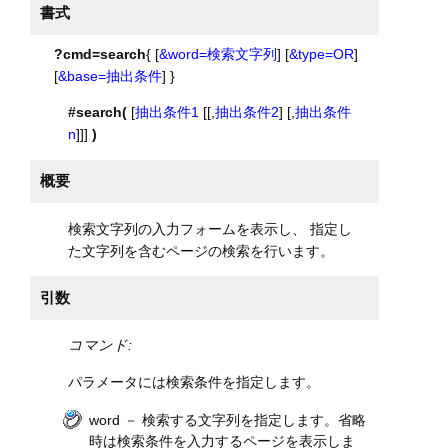
書式
?cmd=search
{ [
&word=検索文字列
] [
&type=OR
]
[
&base=抽出条件
] }
#search(
[
抽出条件1
[[,
抽出条件2
] [,
抽出条件
n
]]]
)
概要
検索文字列の入力フォームを表示し、 指定し
た文字列を含むページの検索を行います。
引数
コマンド:
パラメータには検索条件を指定します。
word － 検索する文字列を指定します。省略
時は検索条件を入力するページを表示しま