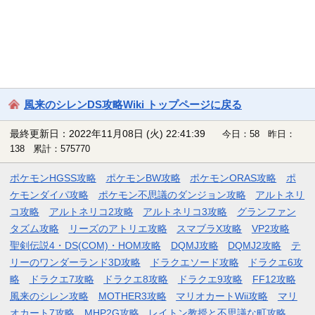
風来のシレンDS攻略Wiki トップページに戻る
最終更新日：2022年11月08日 (火) 22:41:39
今日：58 昨日：
138 累計：575770
ポケモンHGSS攻略
ポケモンBW攻略
ポケモンORAS攻略
ポ
ケモンダイパ攻略
ポケモン不思議のダンジョン攻略
アルトネリ
コ攻略
アルトネリコ2攻略
アルトネリコ3攻略
グランファン
タズム攻略
リーズのアトリエ攻略
スマブラX攻略
VP2攻略
聖剣伝説4・DS(COM)・HOM攻略
DQMJ攻略
DQMJ2攻略
テ
リーのワンダーランド3D攻略
ドラクエソード攻略
ドラクエ6攻
略
ドラクエ7攻略
ドラクエ8攻略
ドラクエ9攻略
FF12攻略
風来のシレン攻略
MOTHER3攻略
マリオカートWii攻略
マリ
オカート7攻略
MHP2G攻略
レイトン教授と不思議な町攻略