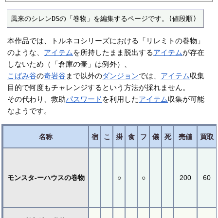
風来のシレンDSの「巻物」を編集するページです。(値段順)
本作品では、トルネコシリーズにおける「リレミトの巻物」
のような、
アイテム
を所持したまま脱出する
アイテム
が存在
しないため（「倉庫の壷」は例外）、
こばみ谷
の
奇岩谷
まで以外の
ダンジョン
では、
アイテム
収集
目的で何度もチャレンジするという方法が採れません。
その代わり、救助
パスワード
を利用した
アイテム
収集が可能
なようです。
名称
宿
こ
掛
食
フ
儀
死
売値
買取
モンスタ-ーハウスの巻物
○
○
200
60