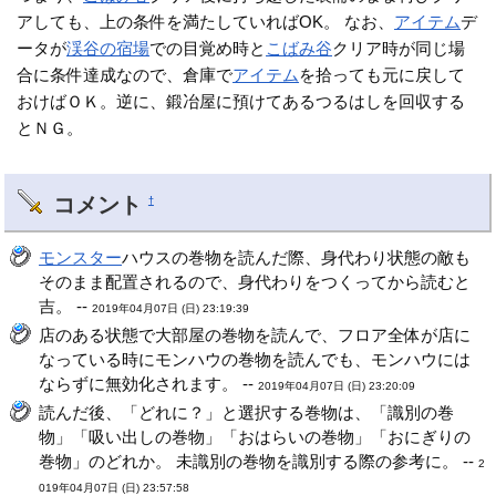
アしても、上の条件を満たしていればOK。 なお、
アイテム
デ
ータが
渓谷の宿場
での目覚め時と
こばみ谷
クリア時が同じ場
合に条件達成なので、倉庫で
アイテム
を拾っても元に戻して
おけばＯＫ。逆に、鍛冶屋に預けてあるつるはしを回収する
とＮＧ。
コメント
†
モンスター
ハウスの巻物を読んだ際、身代わり状態の敵も
そのまま配置されるので、身代わりをつくってから読むと
吉。 --
2019年04月07日 (日) 23:19:39
店のある状態で大部屋の巻物を読んで、フロア全体が店に
なっている時にモンハウの巻物を読んでも、モンハウには
ならずに無効化されます。 --
2019年04月07日 (日) 23:20:09
読んだ後、「どれに？」と選択する巻物は、「識別の巻
物」「吸い出しの巻物」「おはらいの巻物」「おにぎりの
巻物」のどれか。 未識別の巻物を識別する際の参考に。 --
2
019年04月07日 (日) 23:57:58