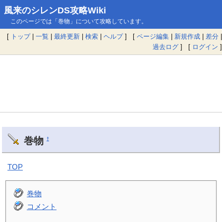
風来のシレンDS攻略Wiki
このページでは「巻物」について攻略しています。
[
トップ
|
一覧
|
最終更新
|
検索
|
ヘルプ
] [
ページ編集
|
新規作成
|
差分
|
過去ログ
] [
ログイン
]
巻物
†
TOP
巻物
コメント