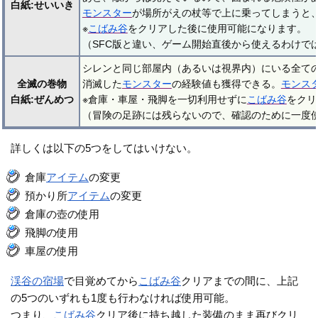
白紙:せいいき
モンスター
が場所がえの杖等で上に乗ってしまうと
※
こばみ谷
をクリアした後に使用可能になります。
（SFC版と違い、ゲーム開始直後から使えるわけで
シレンと同じ部屋内（あるいは視界内）にいる全て
全滅の巻物
消滅した
モンスター
の経験値も獲得できる。
モンス
白紙:ぜんめつ
※倉庫・車屋・飛脚を一切利用せずに
こばみ谷
をクリ
（冒険の足跡には残らないので、確認のために一度
詳しくは以下の5つをしてはいけない。
倉庫
アイテム
の変更
預かり所
アイテム
の変更
倉庫の壺の使用
飛脚の使用
車屋の使用
渓谷の宿場
で目覚めてから
こばみ谷
クリアまでの間に、上記
の5つのいずれも1度も行わなければ使用可能。
つまり、
こばみ谷
クリア後に持ち越した装備のまま再びクリ