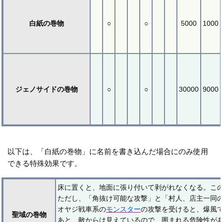
白紙の巻物
○
○
5000
1000
ジェノサイドの巻物
○
○
30000
9000
以下は、「白紙の巻物」に名前を書き込んだ場合にのみ使用
できる特殊効果です。
床に置くと、地面に張り付いて剥がれなくなる。こ
ただし、「角抜け可能な攻撃」と「村人、店主一同
オヤジ戦車系の
モンスター
の攻撃を受けると、爆風
聖域の巻物
あと、敵からは見えているので、囲まれる危険性が