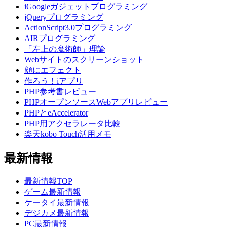
iGoogleガジェットプログラミング
jQueryプログラミング
ActionScript3.0プログラミング
AIRプログラミング
「左上の魔術師」理論
Webサイトのスクリーンショット
顔にエフェクト
作ろう！iアプリ
PHP参考書レビュー
PHPオープンソースWebアプリレビュー
PHPとeAccelerator
PHP用アクセラレータ比較
楽天kobo Touch活用メモ
最新情報
最新情報TOP
ゲーム最新情報
ケータイ最新情報
デジカメ最新情報
PC最新情報