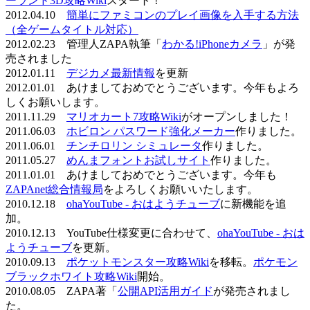
ーランド3D攻略Wiki
スタート！
2012.04.10
簡単にファミコンのプレイ画像を入手する方法
（全ゲームタイトル対応）
2012.02.23 管理人ZAPA執筆「
わかる!iPhoneカメラ
」が発
売されました
2012.01.11
デジカメ最新情報
を更新
2012.01.01 あけましておめでとうございます。今年もよろ
しくお願いします。
2011.11.29
マリオカート7攻略Wiki
がオープンしました！
2011.06.03
ホビロン パスワード強化メーカー
作りました。
2011.06.01
チンチロリン シミュレータ
作りました。
2011.05.27
めんまフォントお試しサイト
作りました。
2011.01.01 あけましておめでとうございます。今年も
ZAPAnet総合情報局
をよろしくお願いいたします。
2010.12.18
ohaYouTube - おはようチューブ
に新機能を追
加。
2010.12.13 YouTube仕様変更に合わせて、
ohaYouTube - おは
ようチューブ
を更新。
2010.09.13
ポケットモンスター攻略Wiki
を移転。
ポケモン
ブラックホワイト攻略Wiki
開始。
2010.08.05 ZAPA著「
公開API活用ガイド
が発売されまし
た。