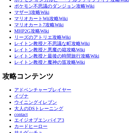
ポケモン不思議のダンジョン攻略Wiki
マザー3攻略Wiki
マリオカートWii攻略Wiki
マリオカート7攻略Wiki
MHP2G攻略Wiki
リーズのアトリエ攻略Wiki
レイトン教授と不思議な町攻略Wiki
レイトン教授と悪魔の箱攻略Wiki
レイトン教授と最後の時間旅行攻略Wiki
レイトン教授と魔神の笛攻略Wiki
攻略コンテンツ
アドベンチャープレイヤー
イヅナ
ウイニングイレブン
大人のDSトレーニング
contact
エイジオブエンパイア3
カードヒーロー
サルゲッチュ