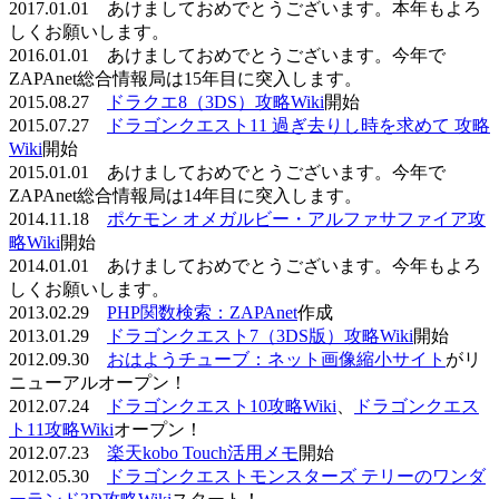
2017.01.01 あけましておめでとうございます。本年もよろ
しくお願いします。
2016.01.01 あけましておめでとうございます。今年で
ZAPAnet総合情報局は15年目に突入します。
2015.08.27
ドラクエ8（3DS）攻略Wiki
開始
2015.07.27
ドラゴンクエスト11 過ぎ去りし時を求めて 攻略
Wiki
開始
2015.01.01 あけましておめでとうございます。今年で
ZAPAnet総合情報局は14年目に突入します。
2014.11.18
ポケモン オメガルビー・アルファサファイア攻
略Wiki
開始
2014.01.01 あけましておめでとうございます。今年もよろ
しくお願いします。
2013.02.29
PHP関数検索：ZAPAnet
作成
2013.01.29
ドラゴンクエスト7（3DS版）攻略Wiki
開始
2012.09.30
おはようチューブ：ネット画像縮小サイト
がリ
ニューアルオープン！
2012.07.24
ドラゴンクエスト10攻略Wiki
、
ドラゴンクエス
ト11攻略Wiki
オープン！
2012.07.23
楽天kobo Touch活用メモ
開始
2012.05.30
ドラゴンクエストモンスターズ テリーのワンダ