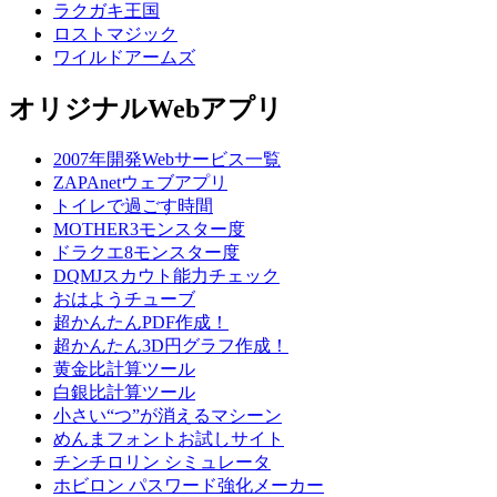
ラクガキ王国
ロストマジック
ワイルドアームズ
オリジナルWebアプリ
2007年開発Webサービス一覧
ZAPAnetウェブアプリ
トイレで過ごす時間
MOTHER3モンスター度
ドラクエ8モンスター度
DQMJスカウト能力チェック
おはようチューブ
超かんたんPDF作成！
超かんたん3D円グラフ作成！
黄金比計算ツール
白銀比計算ツール
小さい“つ”が消えるマシーン
めんまフォントお試しサイト
チンチロリン シミュレータ
ホビロン パスワード強化メーカー