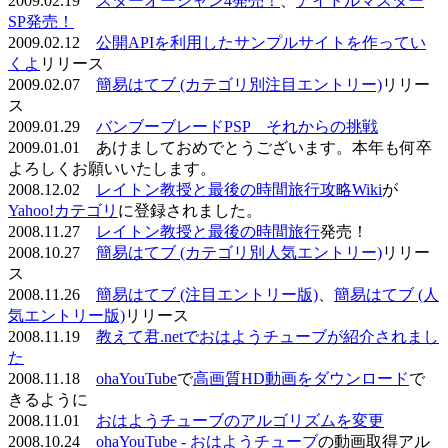
2009.02.19
スターオーシャン4発売！
、
アイドルマスター
SP発売！
2009.02.12
公開APIを利用したサンプルサイトを作ってい
くよ
リリース
2009.02.07
簡易はてブ (カテゴリ別注目エントリー)
リリー
ス
2009.01.29
バンブーブレードPSP それからの挑戦
2009.01.01 あけましておめでとうございます。本年も何卒
よろしくお願いいたします。
2008.12.02
レイトン教授と最後の時間旅行攻略Wiki
が
Yahoo!カテゴリ
に登録されました。
2008.11.27
レイトン教授と最後の時間旅行
発売！
2008.10.27
簡易はてブ (カテゴリ別人気エントリー)
リリー
ス
2008.11.26
簡易はてブ (注目エントリー版)
、
簡易はてブ (人
気エントリー版)
リリース
2008.11.19
教えて君.netでおはようチューブが紹介されまし
た
2008.11.18
ohaYouTube
で
高画質HD動画をダウンロード
で
きるように
2008.11.01
おはようチューブのアルゴリズムを変更
2008.10.24
ohaYouTube - おはようチューブ
の動画取得アル