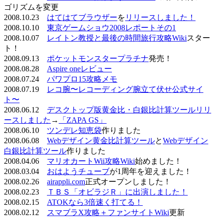
ゴリズムを変更
2008.10.23
はてはてブラウザー
を
リリースしました！
2008.10.10
東京ゲームショウ2008レポートその1
2008.10.07
レイトン教授と最後の時間旅行攻略Wiki
スター
ト！
2008.09.13
ポケットモンスタープラチナ
発売！
2008.08.28
Aspire oneレビュー
2008.07.24
パワプロ15攻略メモ
2008.07.19
レコ腕〜レコーディング腕立て伏せ公式サイ
ト〜
2008.06.12
デスクトップ版黄金比・白銀比計算ツールリリ
ースしました
→
「ZAPA GS」
2008.06.10
ツンデレ知恵袋
作りました
2008.06.08
Webデザイン黄金比計算ツール
と
Webデザイン
白銀比計算ツール
作りました
2008.04.06
マリオカートWii攻略Wiki
始めました！
2008.03.04
おはようチューブ
が1周年を迎えました！
2008.02.26
airappli.com
正式オープンしました！
2008.02.23
ＴＢＳ「オビラジＲ」に出演しました！
2008.02.15
ATOKなら3倍速く打てる！
2008.02.12
スマブラX攻略＋ファンサイトWiki
更新