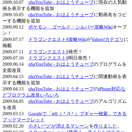
2009.10.07
ohaYouTube - おはようチューブ
に現在の人気動
画を表示する機能を追加
2009.10.05
ohaYouTube - おはようチューブ
に動画名をコピ
ーする機能を追加
2009.09.12
ポケモン ゴールド・シルバー攻略Wiki
オープ
ン！
2009.07.17
ドラゴンクエスト9攻略Wiki
が
Yahoo!カテゴリ
に
掲載
2009.07.11
ドラゴンクエスト9
発売！
2009.07.10
ドラゴンクエスト9
明日発売！
2009.06.14
ohaYouTube - おはようチューブ
のプログラムを
全面改良
2009.04.15
ohaYouTube - おはようチューブ
に関連動画を表
示する機能を追加
2009.04.13
ohaYouTube - おはようチューブ
の
iPhone対応な
どプログラム改良いろいろ
2009.04.05
ohaYouTube - おはようチューブ
のアルゴリズム
を改良
2009.03.13
Googleで「m9（＾Д＾）プギャー検索」できる
ブックマークレット
2009.02.20
小さい“つ”が消えるマシーン
を
作りました
。