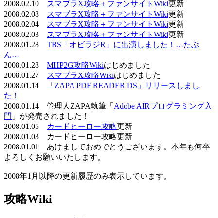
2008.02.10
スマブラX攻略＋ファンサイトWiki
更新
2008.02.08
スマブラX攻略＋ファンサイトWiki
更新
2008.02.04
スマブラX攻略＋ファンサイトWiki
更新
2008.02.03
スマブラX攻略＋ファンサイトWiki
更新
2008.01.28
TBS「オビラジR」に出演しました！…たぶ
ん…
2008.01.28
MHP2G攻略Wiki
はじめました
2008.01.27
スマブラX攻略Wiki
はじめました
2008.01.14
「ZAPA PDF READER DS」リリースしまし
た！
2008.01.14 管理人ZAPA執筆「
Adobe AIRプログラミング入
門
」が発売されました！
2008.01.05
カードヒーロー攻略
更新
2008.01.03 カードヒーロー攻略更新
2008.01.01 あけましておめでとうございます。本年も何卒
よろしくお願いいたします。
2008年1月以降の更新履歴のみ表示しています。
攻略Wiki