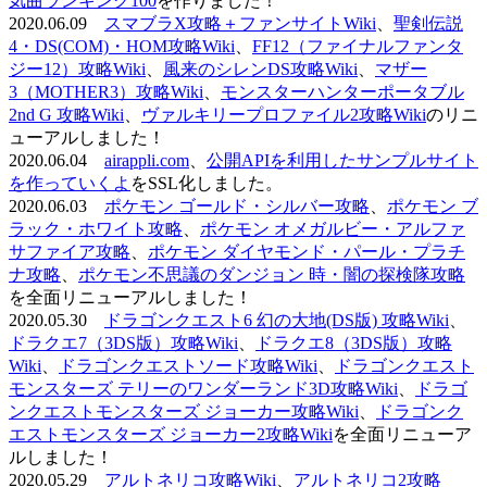
気曲ランキング100
を作りました！
2020.06.09
スマブラX攻略＋ファンサイトWiki
、
聖剣伝説
4・DS(COM)・HOM攻略Wiki
、
FF12（ファイナルファンタ
ジー12）攻略Wiki
、
風来のシレンDS攻略Wiki
、
マザー
3（MOTHER3）攻略Wiki
、
モンスターハンターポータブル
2nd G 攻略Wiki
、
ヴァルキリープロファイル2攻略Wiki
のリニ
ューアルしました！
2020.06.04
airappli.com
、
公開APIを利用したサンプルサイト
を作っていくよ
をSSL化しました。
2020.06.03
ポケモン ゴールド・シルバー攻略
、
ポケモン ブ
ラック・ホワイト攻略
、
ポケモン オメガルビー・アルファ
サファイア攻略
、
ポケモン ダイヤモンド・パール・プラチ
ナ攻略
、
ポケモン不思議のダンジョン 時・闇の探検隊攻略
を全面リニューアルしました！
2020.05.30
ドラゴンクエスト6 幻の大地(DS版) 攻略Wiki
、
ドラクエ7（3DS版）攻略Wiki
、
ドラクエ8（3DS版）攻略
Wiki
、
ドラゴンクエストソード攻略Wiki
、
ドラゴンクエスト
モンスターズ テリーのワンダーランド3D攻略Wiki
、
ドラゴ
ンクエストモンスターズ ジョーカー攻略Wiki
、
ドラゴンク
エストモンスターズ ジョーカー2攻略Wiki
を全面リニューア
ルしました！
2020.05.29
アルトネリコ攻略Wiki
、
アルトネリコ2攻略