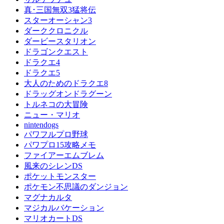
真･三国無双3猛将伝
スターオーシャン3
ダーククロニクル
ダービースタリオン
ドラゴンクエスト
ドラクエ4
ドラクエ5
大人のためのドラクエ8
ドラッグオンドラグーン
トルネコの大冒険
ニュー・マリオ
nintendogs
パワフルプロ野球
パワプロ15攻略メモ
ファイアーエムブレム
風来のシレンDS
ポケットモンスター
ポケモン不思議のダンジョン
マグナカルタ
マジカルバケーション
マリオカートDS