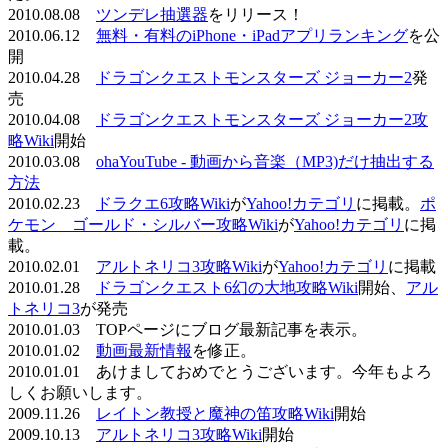
2010.08.08
ツンデレ抽選器
をリリース！
2010.06.12
無料・有料のiPhone・iPadアプリランキング
を公
開
2010.04.28
ドラゴンクエストモンスターズ ジョーカー2
発
売
2010.04.08
ドラゴンクエストモンスターズ ジョーカー2攻
略Wiki
開始
2010.03.08
ohaYouTube - 動画から音楽（MP3)だけ抽出する
方法
2010.02.23
ドラクエ6攻略Wiki
が
Yahoo!カテゴリ
に掲載。
ポ
ケモン ゴールド・シルバー攻略Wiki
が
Yahoo!カテゴリ
に掲
載。
2010.02.01
アルトネリコ3攻略Wiki
が
Yahoo!カテゴリ
に掲載
2010.01.28
ドラゴンクエスト6幻の大地攻略Wiki
開始、
アル
トネリコ3
が発売
2010.01.03 TOPページにブログ最新記事を表示。
2010.01.02
動画最新情報
を修正。
2010.01.01 あけましておめでとうございます。今年もよろ
しくお願いします。
2009.11.26
レイトン教授と魔神の笛攻略Wiki
開始
2009.10.13
アルトネリコ3攻略Wiki
開始