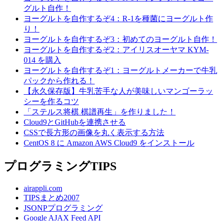
グルト自作！
ヨーグルトを自作するぞ4：R-1を種菌にヨーグルト作
り！
ヨーグルトを自作するぞ3：初めてのヨーグルト自作！
ヨーグルトを自作するぞ2：アイリスオーヤマ KYM-
014 を購入
ヨーグルトを自作するぞ1：ヨーグルトメーカーで牛乳
パックから作れる！
【永久保存版】牛乳苦手な人が美味しいマンゴーラッ
シーを作るコツ
「ステルス将棋 棋譜再生」を作りました！
Cloud9とGitHubを連携させる
CSSで長方形の画像を丸く表示する方法
CentOS 8 に Amazon AWS Cloud9 をインストール
プログラミングTIPS
airappli.com
TIPSまとめ2007
JSONPプログラミング
Google AJAX Feed API