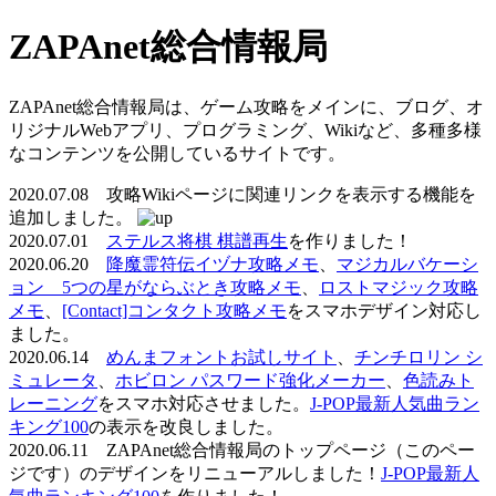
ZAPAnet総合情報局
ZAPAnet総合情報局は、ゲーム攻略をメインに、ブログ、オ
リジナルWebアプリ、プログラミング、Wikiなど、多種多様
なコンテンツを公開しているサイトです。
2020.07.08 攻略Wikiページに関連リンクを表示する機能を
追加しました。
2020.07.01
ステルス将棋 棋譜再生
を作りました！
2020.06.20
降魔霊符伝イヅナ攻略メモ
、
マジカルバケーシ
ョン 5つの星がならぶとき攻略メモ
、
ロストマジック攻略
メモ
、
[Contact]コンタクト攻略メモ
をスマホデザイン対応し
ました。
2020.06.14
めんまフォントお試しサイト
、
チンチロリン シ
ミュレータ
、
ホビロン パスワード強化メーカー
、
色読みト
レーニング
をスマホ対応させました。
J-POP最新人気曲ラン
キング100
の表示を改良しました。
2020.06.11 ZAPAnet総合情報局のトップページ（このペー
ジです）のデザインをリニューアルしました！
J-POP最新人