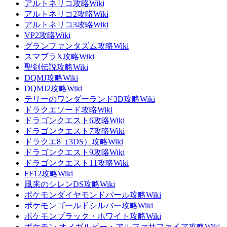
アルトネリコ攻略Wiki
アルトネリコ2攻略Wiki
アルトネリコ3攻略Wiki
VP2攻略Wiki
グランファンタズム攻略Wiki
スマブラX攻略Wiki
聖剣伝説攻略Wiki
DQMJ攻略Wiki
DQMJ2攻略Wiki
テリーのワンダーランド3D攻略Wiki
ドラクエソード攻略Wiki
ドラゴンクエスト6攻略Wiki
ドラゴンクエスト7攻略Wiki
ドラクエ8（3DS）攻略Wiki
ドラゴンクエスト9攻略Wiki
ドラゴンクエスト11攻略Wiki
FF12攻略Wiki
風来のシレンDS攻略Wiki
ポケモンダイヤモンドパール攻略Wiki
ポケモンゴールドシルバー攻略Wiki
ポケモンブラック・ホワイト攻略Wiki
ポケモン オメガルビー・アルファサファイア攻略Wiki