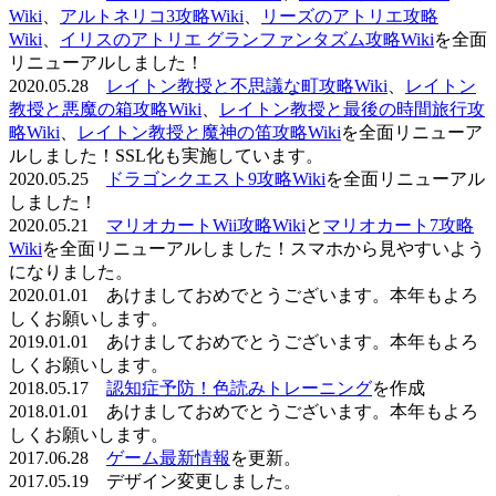
Wiki
、
アルトネリコ3攻略Wiki
、
リーズのアトリエ攻略
Wiki
、
イリスのアトリエ グランファンタズム攻略Wiki
を全面
リニューアルしました！
2020.05.28
レイトン教授と不思議な町攻略Wiki
、
レイトン
教授と悪魔の箱攻略Wiki
、
レイトン教授と最後の時間旅行攻
略Wiki
、
レイトン教授と魔神の笛攻略Wiki
を全面リニューア
ルしました！SSL化も実施しています。
2020.05.25
ドラゴンクエスト9攻略Wiki
を全面リニューアル
しました！
2020.05.21
マリオカートWii攻略Wiki
と
マリオカート7攻略
Wiki
を全面リニューアルしました！スマホから見やすいよう
になりました。
2020.01.01 あけましておめでとうございます。本年もよろ
しくお願いします。
2019.01.01 あけましておめでとうございます。本年もよろ
しくお願いします。
2018.05.17
認知症予防！色読みトレーニング
を作成
2018.01.01 あけましておめでとうございます。本年もよろ
しくお願いします。
2017.06.28
ゲーム最新情報
を更新。
2017.05.19 デザイン変更しました。