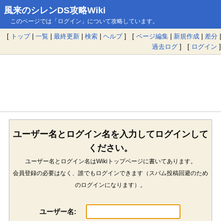
風来のシレンDS攻略Wiki
このページでは「ログイン」について攻略しています。
[
トップ
|
一覧
|
最終更新
|
検索
|
ヘルプ
] [
ページ編集
|
新規作成
|
差分
|
過去ログ
] [
ログイン
]
ユーザー名とログイン名を入力してログインして
ください。
ユーザー名とログイン名はWikiトップページに書いてあります。
会員登録の必要はなく、誰でもログインできます（スパム投稿回避のため
のログインになります）。
ユーザー名: