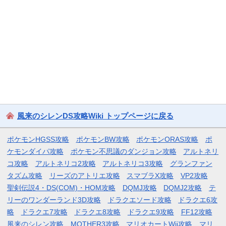
風来のシレンDS攻略Wiki トップページに戻る
ポケモンHGSS攻略
ポケモンBW攻略
ポケモンORAS攻略
ポ
ケモンダイパ攻略
ポケモン不思議のダンジョン攻略
アルトネリ
コ攻略
アルトネリコ2攻略
アルトネリコ3攻略
グランファン
タズム攻略
リーズのアトリエ攻略
スマブラX攻略
VP2攻略
聖剣伝説4・DS(COM)・HOM攻略
DQMJ攻略
DQMJ2攻略
テ
リーのワンダーランド3D攻略
ドラクエソード攻略
ドラクエ6攻
略
ドラクエ7攻略
ドラクエ8攻略
ドラクエ9攻略
FF12攻略
風来のシレン攻略
MOTHER3攻略
マリオカートWii攻略
マリ